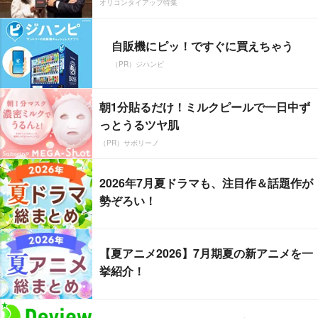
オリコンタイアップ特集
自販機にピッ！ですぐに買えちゃう
（PR）ジハンピ
朝1分貼るだけ！ミルクピールで一日中ず
っとうるツヤ肌
（PR）サボリーノ
2026年7月夏ドラマも、注目作＆話題作が
勢ぞろい！
【夏アニメ2026】7月期夏の新アニメを一
挙紹介！