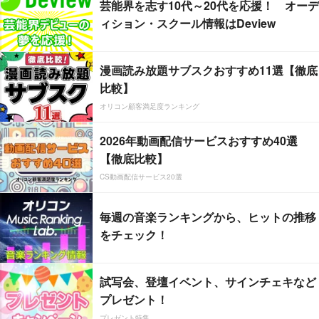
芸能界を志す10代～20代を応援！ オーデ
ィション・スクール情報はDeview
漫画読み放題サブスクおすすめ11選【徹底
比較】
オリコン顧客満足度ランキング
2026年動画配信サービスおすすめ40選
【徹底比較】
CS動画配信サービス20選
毎週の音楽ランキングから、ヒットの推移
をチェック！
試写会、登壇イベント、サインチェキなど
プレゼント！
プレゼント特集