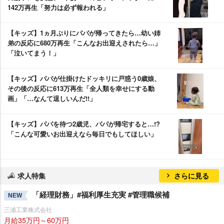
142万再生「努力は必ず報われる」
【キッズ】1ヵ月ぶりにパパが帰ってきたら…幼い姉
弟の反応に680万再生「こんなお出迎えされたら…」
「泣いてまう！」
【キッズ】パパが仕掛けたドッキリに戸惑う0歳娘、
その後の反応に613万再生「全人類を幸せにする動
画」「…なんて逞しいんだ!!」
【キッズ】パパを待つ2歳児、パパが帰宅すると…!?
「こんな可愛いお出迎えなら毎日でもしてほしい」
求人特集
さらに見る
「経理財務」#福利厚生充実 #管理職候補
NEW
三浦工業株式会社
月給35万円～60万円