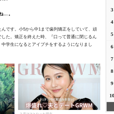
3
ね…。
4
んです。小5から中1まで歯列矯正をしていて、頑
5
でした。矯正を終えた時、『口って普通に閉じるん
。中学生になるとアイプチをするようになりまし
6
7
8
9
1
２児ママとなった現在