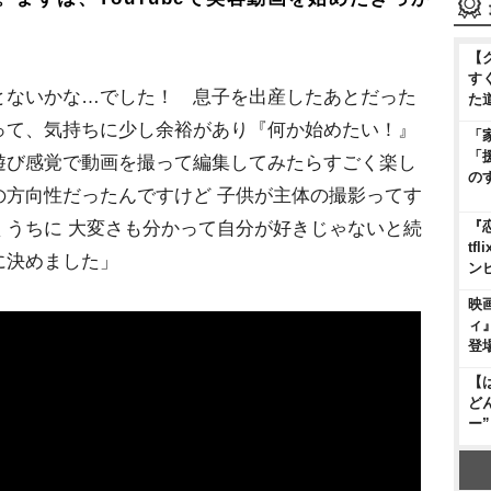
【
す
とないかな…でした！ 息子を出産したあとだった
た
って、気持ちに少し余裕があり『何か始めたい！』
「
「
遊び感覚で動画を撮って編集してみたらすごく楽し
の
の方向性だったんですけど 子供が主体の撮影ってす
『
くうちに 大変さも分かって自分が好きじゃないと続
t
に決めました」
ン
映
ィ
登
【
ど
ー