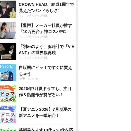
CROWN HEAD、結成1周年で
見えた”バンドらしさ”
オリコンタイアップ特集
【驚愕】メーカー社員が推す
「10万円台」神コスパPC
オリコンタイアップ特集
「別班のよう」腕時計で『VIV
ANT』の世界観再現
オリコンタイアップ特集
自販機にピッ！ですぐに買え
ちゃう
（PR）ジハンピ
2026年7月夏ドラマも、注目
作＆話題作が勢ぞろい！
【夏アニメ2026】7月期夏の
新アニメを一挙紹介！
芸能界を志す10代～20代を応