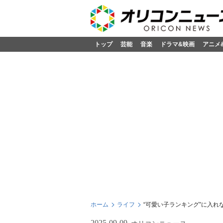
トップ
芸能
音楽
ドラマ&映画
アニメ
ホーム
ライフ
“可愛い子ランキング”に入
2025-09-09