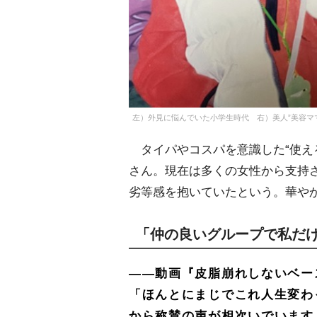
左）外見に悩んでいた小学生時代 右）美人”美容マ
タイパやコスパを意識した“使える美
さん。現在は多くの女性から支持
劣等感を抱いていたという。華や
「仲の良いグループで私だけ
――動画『皮脂崩れしないベー
「ほんとにまじでこれ人生変わ
から称賛の声が相次いでいます。