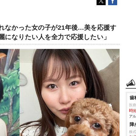
れなかった女の子が21年後…美を応援す
麗になりたい人を全力で応援したい」
歯
医
時給
アル
障
株