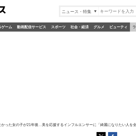
ニュース・特集
&ゲーム
動画配信サービス
スポーツ
社会・経済
グルメ
ビューティ
ラ
れなかった女の子が21年後…美を応援するインフルエンサーに「綺麗になりたい人を