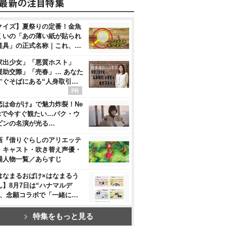
クイズ】夏祭りの定番！金魚
くいの「あの薄い紙が貼られ
道具」の正式名称｜これ、…
家出少女」「悪質ホスト」
援助交際」「売春」… あなた
すぐそばにある“人身取引…
恋は命がけ』で魅力炸裂！Ne
flixで今すぐ観たい…パク・ウ
ビンの名演が光る…
画『借りぐらしのアリエッテ
』キャスト・吹き替え声優・
場人物一覧／あらすじ
はなまるおばけ×はなまるう
ん】8月7日は“ハナマルデ
”、念願コラボで「一緒に…
特集をもっと見る