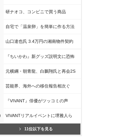
研ナオコ、コンビニで買う商品
自宅で「温泉卵」を簡単に作る方法
山口達也氏 3.4万円の湘南物件契約
『ちいかわ』新グッズ説明文に恐怖
元横綱・朝青龍、白鵬翔氏と再会2S
芸能界、海外への移住報告相次ぐ
『VIVANT』俳優がツッコミの声
0
VIVANTリアルイベントに堺雅人ら
11位以下を見る