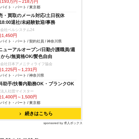
193万円～218万円
バイト・パート / 東京都
売・買取のメール対応/土日祝休
/18:00退社/未経験歓迎/事務
会社ベルシステム24
1,450円
バイト・パート / 契約社員 / 神奈川県
ニューアルオープン/日勤介護職員/週
日から/無資格OK/髪色自由
式会社日本アメニティライフ協会
1,225円～1,231円
バイト・パート / 神奈川県
科助手/扶養内勤務OK・ブランクOK
療法人社団マイスター
1,400円～1,500円
バイト・パート / 東京都
続きはこちら
sponsored by 求人ボックス