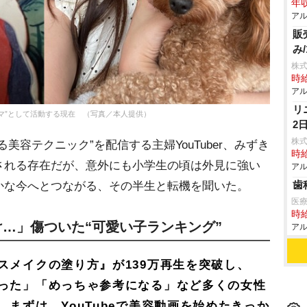
年収
アル
販
み
株式
時給
アル
リ
マ”として活動する現在 （写真／本人提供）
2
株
容テクニック”を配信する主婦YouTuber、みずき
時給
される存在だが、意外にも小学生の頃は外見に強い
アル
歯
かな今へとつながる、その半生と転機を聞いた。
医
時給
…」傷ついた“可愛い子ランキング”
アル
スメイクの塗り方』が139万再生を突破し、
った」「めっちゃ参考になる」など多くの女性
まずは、YouTubeで美容動画を始めたきっか