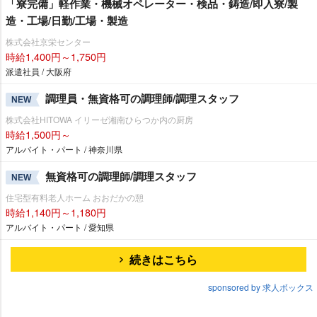
「寮完備」軽作業・機械オペレーター・検品・鋳造/即入寮/製
造・工場/日勤/工場・製造
株式会社京栄センター
時給1,400円～1,750円
派遣社員 / 大阪府
調理員・無資格可の調理師/調理スタッフ
NEW
株式会社HITOWA イリーゼ湘南ひらつか内の厨房
時給1,500円～
アルバイト・パート / 神奈川県
無資格可の調理師/調理スタッフ
NEW
住宅型有料老人ホーム おおだかの憩
時給1,140円～1,180円
アルバイト・パート / 愛知県
続きはこちら
sponsored by 求人ボックス