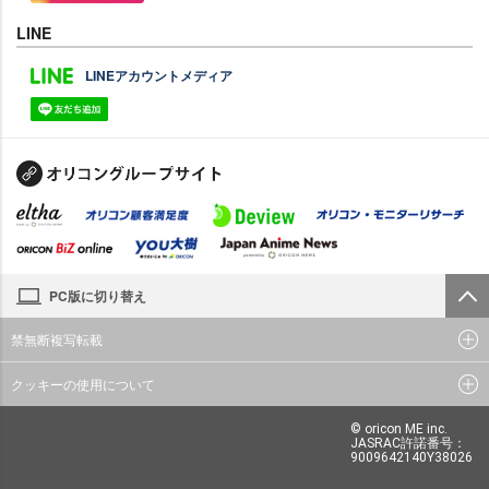
LINE
LINEアカウントメディア
PC版に切り替え
禁無断複写転載
クッキーの使用について
© oricon ME inc.
JASRAC許諾番号：
9009642140Y38026