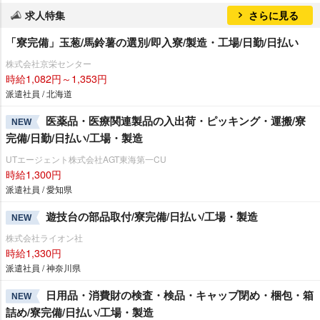
求人特集
さらに見る
「寮完備」玉葱/馬鈴薯の選別/即入寮/製造・工場/日勤/日払い
株式会社京栄センター
時給1,082円～1,353円
派遣社員 / 北海道
医薬品・医療関連製品の入出荷・ピッキング・運搬/寮
NEW
完備/日勤/日払い/工場・製造
UTエージェント株式会社AGT東海第一CU
時給1,300円
派遣社員 / 愛知県
遊技台の部品取付/寮完備/日払い/工場・製造
NEW
株式会社ライオン社
時給1,330円
派遣社員 / 神奈川県
日用品・消費財の検査・検品・キャップ閉め・梱包・箱
NEW
詰め/寮完備/日払い/工場・製造