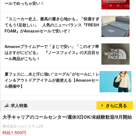
ールでめっちゃ安い！
「スニーカー史上、最高の履き心地かも」「快適すぎ
てもう1足欲しい」 人気のニューバランス『FRESH
FOAM』がAmazonセールで安いぞ！
Amazonプライムデーで「まじで安い」「このオフ率
はさすがにビビる」 『ノースフェイス』の大注目セ
ール商品がこちら！
夏フェスに…水と汗に強い“エーグル”がセールに！レ
イン＆アウトドアアイテムが超使える【Amazonセー
ル開催中】
求人特集
さらに見る
大手キャリアのコールセンター/週休3日OK/未経験歓迎/9月開始
株式会社ベルシステム24
時給1,500円