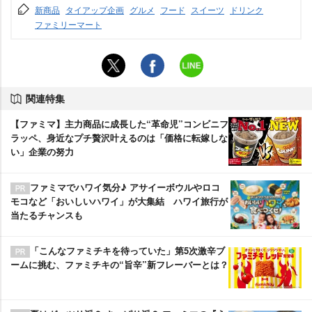
新商品
タイアップ企画
グルメ
フード
スイーツ
ドリンク
ファミリーマート
関連特集
【ファミマ】主力商品に成長した“革命児”コンビニフ
ラッペ、身近なプチ贅沢叶えるのは「価格に転嫁しな
い」企業の努力
ファミマでハワイ気分♪ アサイーボウルやロコ
モコなど「おいしいハワイ」が大集結 ハワイ旅行が
当たるチャンスも
「こんなファミチキを待っていた」第5次激辛ブ
ームに挑む、ファミチキの“旨辛”新フレーバーとは？