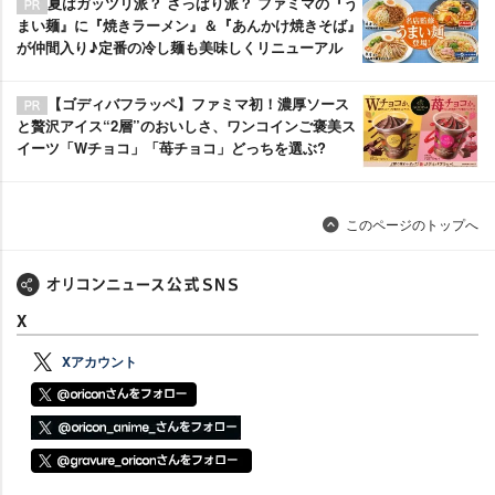
夏はガッツリ派？ さっぱり派？ ファミマの『う
まい麺』に『焼きラーメン』＆『あんかけ焼きそば』
が仲間入り♪定番の冷し麺も美味しくリニューアル
【ゴディバフラッペ】ファミマ初！濃厚ソース
と贅沢アイス“2層”のおいしさ、ワンコインご褒美ス
イーツ「Wチョコ」「苺チョコ」どっちを選ぶ?
このページのトップへ
X
Xアカウント