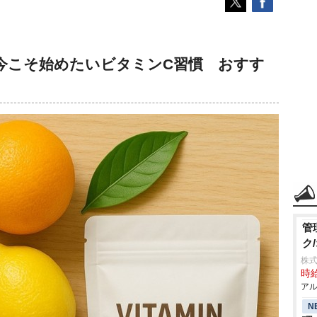
今こそ始めたいビタミンC習慣 おすす
管
ク
株式
時給
アル
N