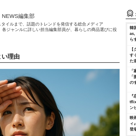
N NEWS編集部
スタイルまで、話題のトレンドを発信する総合メディア
韓国
WS」。各ジャンルに詳しい担当編集部員が、暮らしの商品選びに役
as
ら
【
す
よい理由
た
「
「
の
『
t
ン
映
ィ
登