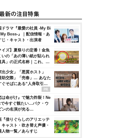
ドラマ『最愛の社員 -My Bi
, My Boss-』｜配信情報・あ
すじ・キャスト・出演者
クイズ】夏祭りの定番！金魚
くいの「あの薄い紙が貼られ
道具」の正式名称｜これ、…
家出少女」「悪質ホスト」
援助交際」「売春」… あなた
すぐそばにある“人身取引…
恋は命がけ』で魅力炸裂！Ne
flixで今すぐ観たい…パク・ウ
ビンの名演が光る…
画『借りぐらしのアリエッテ
』キャスト・吹き替え声優・
場人物一覧／あらすじ