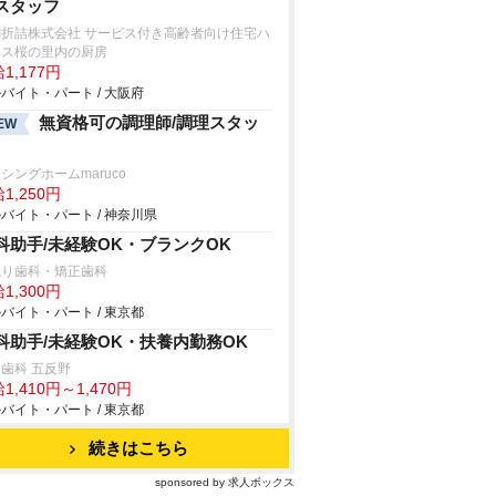
スタッフ
閤折詰株式会社 サービス付き高齢者向け住宅ハ
ネス桜の里内の厨房
1,177円
バイト・パート / 大阪府
無資格可の調理師/調理スタッ
EW
シングホームmaruco
1,250円
バイト・パート / 神奈川県
科助手/未経験OK・ブランクOK
ねり歯科・矯正歯科
1,300円
バイト・パート / 東京都
科助手/未経験OK・扶養内勤務OK
歯科 五反野
1,410円～1,470円
バイト・パート / 東京都
続きはこちら
sponsored by 求人ボックス