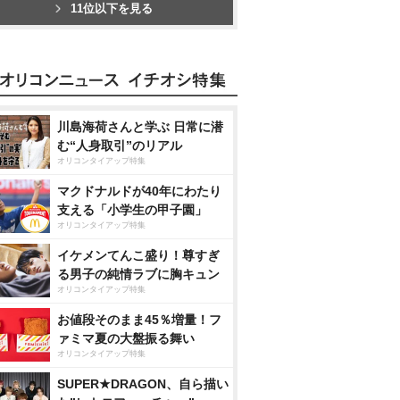
11位以下を見る
川島海荷さんと学ぶ 日常に潜
む“人身取引”のリアル
オリコンタイアップ特集
マクドナルドが40年にわたり
支える「小学生の甲子園」
オリコンタイアップ特集
イケメンてんこ盛り！尊すぎ
る男子の純情ラブに胸キュン
オリコンタイアップ特集
お値段そのまま45％増量！フ
ァミマ夏の大盤振る舞い
オリコンタイアップ特集
SUPER★DRAGON、自ら描い