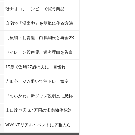
研ナオコ、コンビニで買う商品
自宅で「温泉卵」を簡単に作る方法
元横綱・朝青龍、白鵬翔氏と再会2S
セイレーン役声優、選考理由を告白
15歳で当時27歳の夫に一目惚れ
寺田心、ジム通いで筋トレ…激変
『ちいかわ』新グッズ説明文に恐怖
山口達也氏 3.4万円の湘南物件契約
0
VIVANTリアルイベントに堺雅人ら