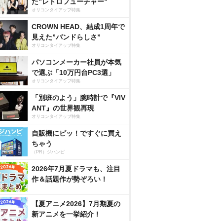
た”レトロフューチャー”
オリコンタイアップ特集
CROWN HEAD、結成1周年で
見えた”バンドらしさ”
オリコンタイアップ特集
パソコンメーカー社員が本気
で選ぶ「10万円台PC3選」
オリコンタイアップ特集
「別班のよう」腕時計で『VIV
ANT』の世界観再現
オリコンタイアップ特集
自販機にピッ！ですぐに買え
ちゃう
（PR）ジハンピ
2026年7月夏ドラマも、注目
作＆話題作が勢ぞろい！
【夏アニメ2026】7月期夏の
新アニメを一挙紹介！