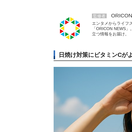
ORICO
監修者
エンタメからライフ
「ORICON NE
立つ情報をお届け。
日焼け対策にビタミンCが