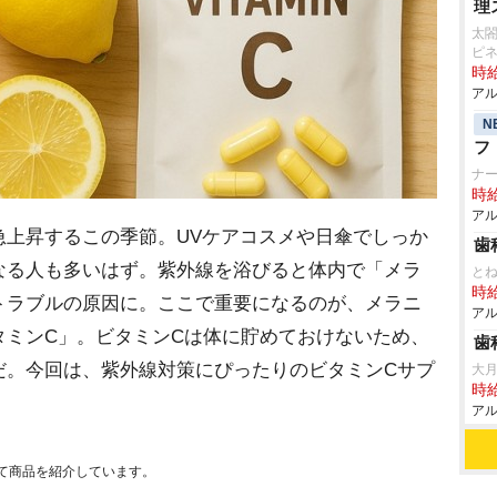
理
太
ピ
時給
アル
N
フ
ナー
時給
アル
上昇するこの季節。UVケアコスメや日傘でしっか
歯
なる人も多いはず。紫外線を浴びると体内で「メラ
と
時給
トラブルの原因に。ここで重要になるのが、メラニ
アル
タミンC」。ビタミンCは体に貯めておけないため、
歯
だ。今回は、紫外線対策にぴったりのビタミンCサプ
大月
時給
アル
て商品を紹介しています。