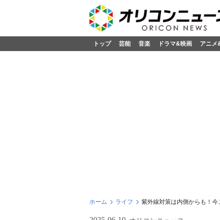
トップ
芸能
音楽
ドラマ&映画
アニメ
ホーム
ライフ
紫外線対策は内側からも！今
2025-06-10