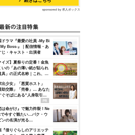
続きはこちら
sponsored by 求人ボックス
ドラマ『最愛の社員 -My Bi
, My Boss-』｜配信情報・あ
すじ・キャスト・出演者
クイズ】夏祭りの定番！金魚
くいの「あの薄い紙が貼られ
道具」の正式名称｜これ、…
家出少女」「悪質ホスト」
援助交際」「売春」… あなた
すぐそばにある“人身取引…
恋は命がけ』で魅力炸裂！Ne
flixで今すぐ観たい…パク・ウ
ビンの名演が光る…
画『借りぐらしのアリエッテ