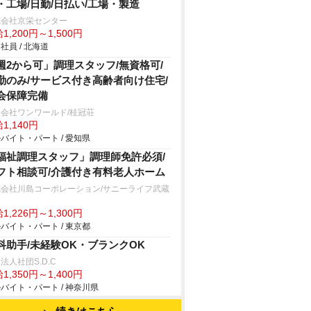
・工場/日勤/日払い/工場・製造
式会社京栄センター
1,200円～1,500円
社員 / 北海道
週2から可」調理スタッフ/無資格可/
勤のみ/サービス付き高齢者向け住宅/
会保障完備
会社ワンワールド/桂冠荘
1,140円
バイト・パート / 愛知県
福祉調理スタッフ」調理師免許必須/
フト相談可/介護付き有料老人ホーム
式会社川島コーポレーション/サニーライフ武蔵
山
1,226円～1,300円
バイト・パート / 東京都
科助手/未経験OK・ブランクOK
法人社団S.D.C
1,350円～1,400円
バイト・パート / 神奈川県