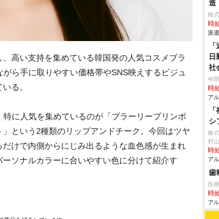
造
株
時給
派遣
「
日
、高い支持を集めている韓国発の人気コスメブラ
社
質ながら手に取りやすい価格帯やSNS映えするビジュ
有限
ている。
時給
アル
「
、特に人気を集めているのが「ブラーリープリンポ
シ
ト」という2種類のリップアンドチーク。今回はツヤ
株
村
るだけで内側からにじみ出るような血色感が生まれ
時給
パーソナルカラーに合いやすい色に分けて紹介す
アル
歯
医療
時給
アル