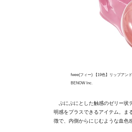
fwee(フィー) 【19色】リップアン
BENOW Inc.
ぷにぷにとした触感のゼリー状テ
明感をプラスできるアイテム。ま
徴で、内側からにじむような血色