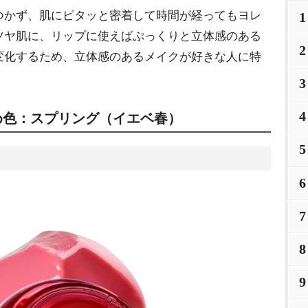
かず、肌にピタッと密着して時間が経ってもヨレ
1
ツヤ肌に、リップに使えばぷっくりと立体感のある
2
変化するため、立体感のあるメイクが好きな人に特
3
4
め色：スプリング（イエベ春）
5
6
7
8
9