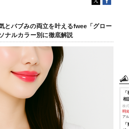
とバブみの両立を叶えるfwee「グロー
ソナルカラー別に徹底解説
「
相
株
時給
アル
「