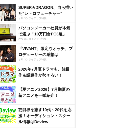
SUPER★DRAGON、自ら描い
た”レトロフューチャー”
オリコンタイアップ特集
パソコンメーカー社員が本気
で選ぶ「10万円台PC3選」
オリコンタイアップ特集
『VIVANT』限定ウオッチ、プ
ロデューサーの感想は
オリコンタイアップ特集
2026年7月夏ドラマも、注目
作＆話題作が勢ぞろい！
【夏アニメ2026】7月期夏の
新アニメを一挙紹介！
芸能界を志す10代～20代を応
援！オーディション・スクー
ル情報はDeview