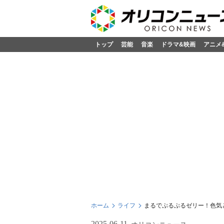
トップ
芸能
音楽
ドラマ&映画
アニメ
ホーム
ライフ
まるでぷるぷるゼリー！色気
2025-06-11