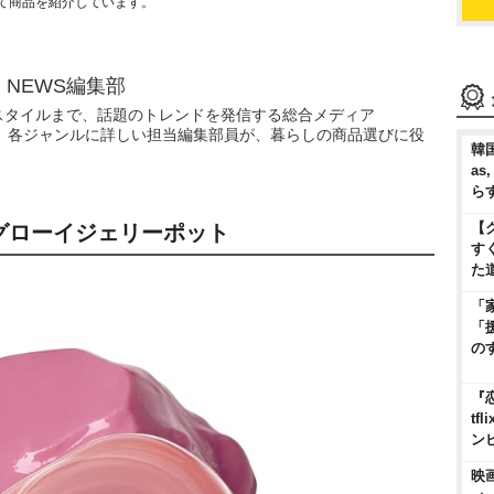
て商品を紹介しています。
N NEWS編集部
スタイルまで、話題のトレンドを発信する総合メディア
WS」。各ジャンルに詳しい担当編集部員が、暮らしの商品選びに役
韓国
as
ら
【
 グローイジェリーポット
す
た
「
「
の
『
t
ン
映