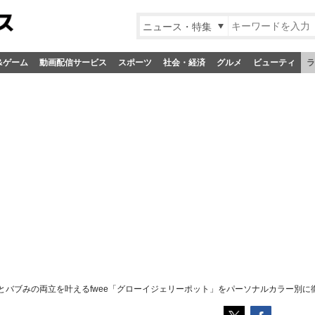
ニュース・特集
&ゲーム
動画配信サービス
スポーツ
社会・経済
グルメ
ビューティ
ラ
とバブみの両立を叶えるfwee「グローイジェリーポット」をパーソナルカラー別に