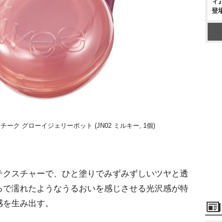
ィ
登
ドチーク グローイジェリーポット (JN02 ミルキー, 1個)
クスチャーで、ひと塗りでみずみずしいツヤと透
るで濡れたようなうるおいを感じさせる光沢感が特
感を生み出す。