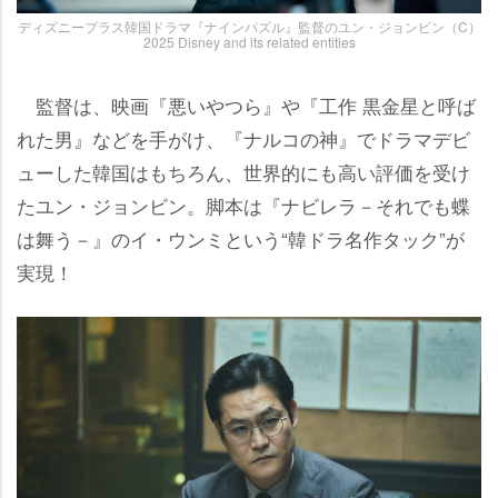
ディズニープラス韓国ドラマ『ナインパズル』監督のユン・ジョンビン（C）
2025 Disney and its related entities
監督は、映画『悪いやつら』や『工作 黒金星と呼ば
れた男』などを手がけ、『ナルコの神』でドラマデビ
ューした韓国はもちろん、世界的にも高い評価を受け
たユン・ジョンビン。脚本は『ナビレラ－それでも蝶
は舞う－』のイ・ウンミという“韓ドラ名作タック”が
実現！