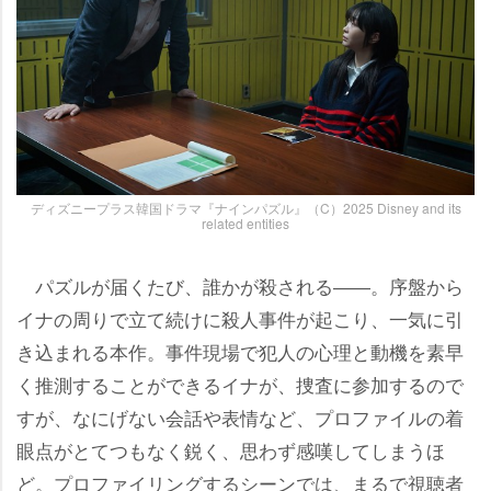
ディズニープラス韓国ドラマ『ナインパズル』（C）2025 Disney and its
related entities
パズルが届くたび、誰かが殺される――。序盤から
イナの周りで立て続けに殺人事件が起こり、一気に引
き込まれる本作。事件現場で犯人の心理と動機を素早
く推測することができるイナが、捜査に参加するので
すが、なにげない会話や表情など、プロファイルの着
眼点がとてつもなく鋭く、思わず感嘆してしまうほ
ど。プロファイリングするシーンでは、まるで視聴者