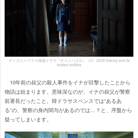
ディズニープラス韓国ドラマ『ナインパズル』（C）2025 Disney and its
related entities
10年前の叔父の殺人事件をイナが目撃したことから
物語は始まります。意味深なのが、イナの叔父が警察
前署長だったこと。韓ドラサスペンスでは“あるあ
る”の、警察の身内関与があるのでは…？と、序盤から
疑ってしまいます。