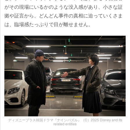
がその現場にいるかのような没入感があり、小さな証
拠や証言から、どんどん事件の真相に迫っていくさま
は、臨場感たっぷりで目が離せません。
ディズニープラス韓国ドラマ『ナインパズル』（C）2025 Disney and its
related entities