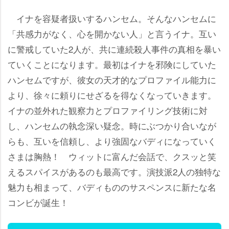
イナを容疑者扱いするハンセム。そんなハンセムに
「共感力がなく、心を開かない人」と言うイナ。互い
に警戒していた2人が、共に連続殺人事件の真相を暴い
ていくことになります。最初はイナを邪険にしていた
ハンセムですが、彼女の天才的なプロファイル能力に
より、徐々に頼りにせざるを得なくなっていきます。
イナの並外れた観察力とプロファイリング技術に対
し、ハンセムの執念深い疑念。時にぶつかり合いなが
らも、互いを信頼し、より強固なバディになっていく
さまは胸熱！ ウィットに富んだ会話で、クスッと笑
えるスパイスがあるのも最高です。演技派2人の独特な
魅力も相まって、バディもののサスペンスに新たな名
コンビが誕生！