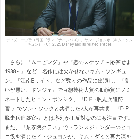
ディズニープラス韓国ドラマ『ナインパズル』ヤン・ジョンホ（キム・ソン
ギュン）（C）2025 Disney and its related entities
さらに『ムービング』や『恋のスケッチ～応答せよ
1988～』など、名作には欠かせないキム・ソンギュ
ン。『江南Bサイド』など数々の作品に出演し、『良
いが悪い、ドンジェ』で百想芸術大賞の助演賞にノミ
ネートしたヒョン・ボンシク。『D.P. -脱走兵追跡
官-』でソン・ソックと共演した2人が再共演。『D.P. -
脱走兵追跡官-』とは序列が正反対なのにも注目です。
また、『梨泰院クラス』でトランスジェンダーのヒョ
ニ役を演じたイ・ジュヨンが、キム・ダミと再共演を