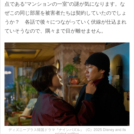
点である“マンションの一室”の謎が気になります。な
ぜこの同じ部屋を被害者たちは契約していたのでしょ
うか？ 各話で後々につながっていく伏線が仕込まれ
ていそうなので、隅々まで目が離せません。
ディズニープラス韓国ドラマ『ナインパズル』（C）2025 Disney and its
related entities