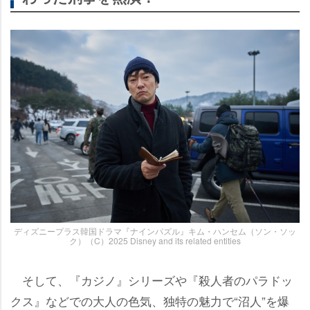
ディズニープラス韓国ドラマ『ナインパズル』キム・ハンセム（ソン・ソッ
ク）（C）2025 Disney and its related entities
そして、『カジノ』シリーズや『殺人者のパラドッ
クス』などでの大人の色気、独特の魅力で“沼人”を爆