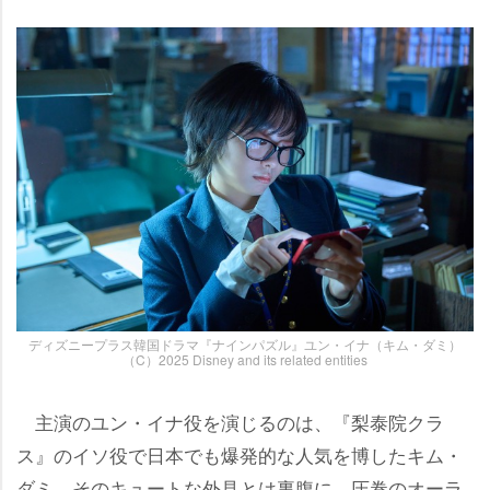
ディズニープラス韓国ドラマ『ナインパズル』ユン・イナ（キム・ダミ）
（C）2025 Disney and its related entities
主演のユン・イナ役を演じるのは、『梨泰院クラ
ス』のイソ役で日本でも爆発的な人気を博したキム・
ダミ。そのキュートな外見とは裏腹に、圧巻のオーラ