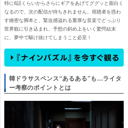
特に6話くらいからさらにギアをあげてググッと面白く
なるので、次の配信が待ちきれません。視聴者を惑わ
す緻密な脚本と、緊迫感溢れる重厚な音楽でどっぷり
世界観に引き込まれ、予想の斜め上をいく驚愕結末
に、夢中で駆け抜けてしまうこと必至！
韓ドラサスペンス“あるある”も…ライタ
ー考察のポイントとは