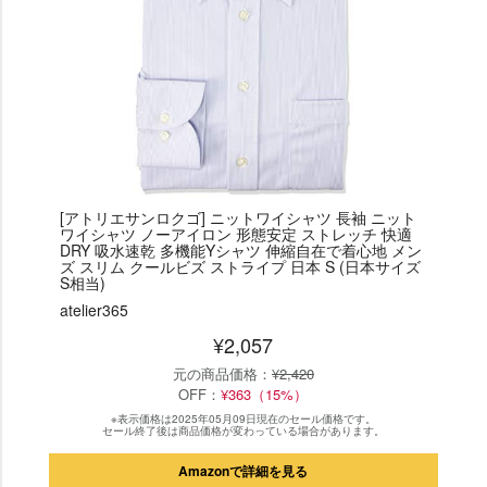
[アトリエサンロクゴ] ニットワイシャツ 長袖 ニット
ワイシャツ ノーアイロン 形態安定 ストレッチ 快適
DRY 吸水速乾 多機能Yシャツ 伸縮自在で着心地 メン
ズ スリム クールビズ ストライプ 日本 S (日本サイズ
S相当)
atelier365
¥2,057
元の商品価格：
¥2,420
OFF：
¥363（15%）
※表示価格は2025年05月09日現在のセール価格です。
セール終了後は商品価格が変わっている場合があります。
Amazonで詳細を見る