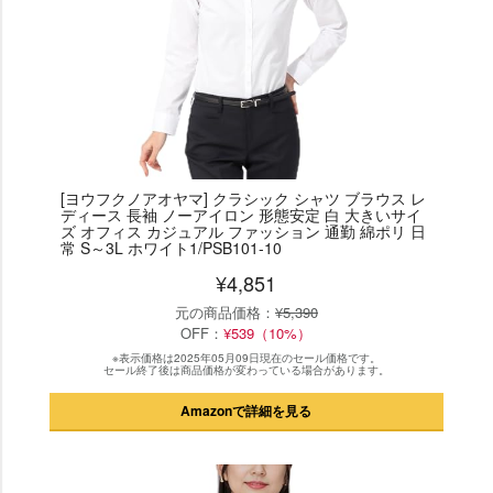
[ヨウフクノアオヤマ] クラシック シャツ ブラウス レ
ディース 長袖 ノーアイロン 形態安定 白 大きいサイ
ズ オフィス カジュアル ファッション 通勤 綿ポリ 日
常 S～3L ホワイト1/PSB101-10
¥4,851
元の商品価格：
¥5,390
OFF：
¥539（10%）
※表示価格は2025年05月09日現在のセール価格です。
セール終了後は商品価格が変わっている場合があります。
Amazonで詳細を見る