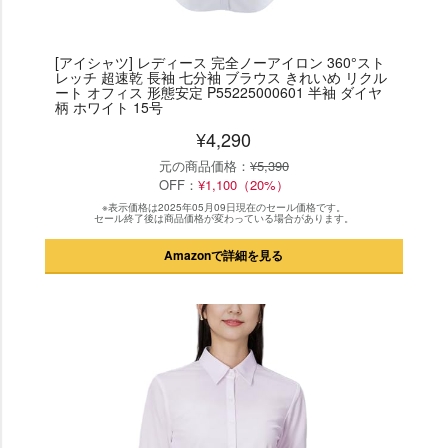
[アイシャツ] レディース 完全ノーアイロン 360°スト
レッチ 超速乾 長袖 七分袖 ブラウス きれいめ リクル
ート オフィス 形態安定 P55225000601 半袖 ダイヤ
柄 ホワイト 15号
¥4,290
元の商品価格：
¥5,390
OFF：
¥1,100（20%）
※表示価格は2025年05月09日現在のセール価格です。
セール終了後は商品価格が変わっている場合があります。
Amazonで詳細を見る