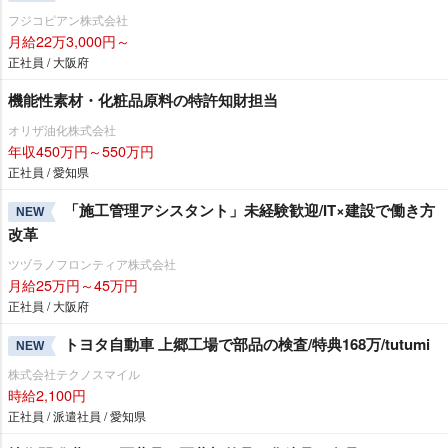
フジコピアン株式会社
月給22万3,000円～
正社員 / 大阪府
機能性素材・化粧品原料の特許知財担当
オリザ油化株式会社
年収450万円～550万円
正社員 / 愛知県
「施工管理アシスタント」未経験歓迎/IT×建設で働き方
NEW
改革
ツヅラノフロンティア株式会社
月給25万円～45万円
正社員 / 大阪府
トヨタ自動車 上郷工場で部品の検査/特典168万/tutumi
NEW
株式会社テクノスマイル
時給2,100円
正社員 / 派遣社員 / 愛知県