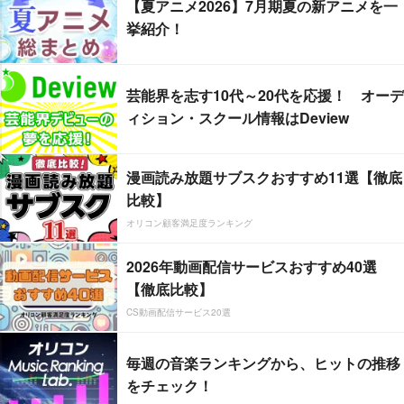
【夏アニメ2026】7月期夏の新アニメを一
挙紹介！
芸能界を志す10代～20代を応援！ オーデ
ィション・スクール情報はDeview
漫画読み放題サブスクおすすめ11選【徹底
比較】
オリコン顧客満足度ランキング
2026年動画配信サービスおすすめ40選
【徹底比較】
CS動画配信サービス20選
毎週の音楽ランキングから、ヒットの推移
をチェック！