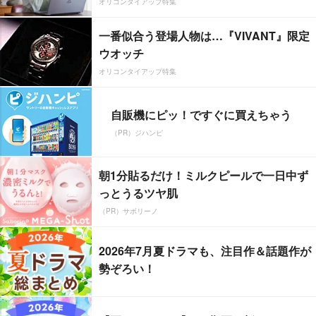
オリコンタイアップ特集
一番似合う登場人物は…『VIVANT』限定
ウオッチ
オリコンタイアップ特集
自販機にピッ！ですぐに買えちゃう
（PR）ジハンピ
朝1分貼るだけ！ミルクピールで一日中ず
っとうるツヤ肌
（PR）サボリーノ
2026年7月夏ドラマも、注目作＆話題作が
勢ぞろい！