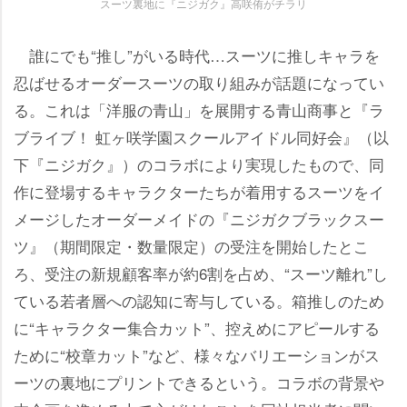
スーツ裏地に『ニジガク』高咲侑がチラリ
誰にでも“推し”がいる時代…スーツに推しキャラを
忍ばせるオーダースーツの取り組みが話題になってい
る。これは「洋服の青山」を展開する青山商事と『ラ
ブライブ！ 虹ヶ咲学園スクールアイドル同好会』（以
下『ニジガク』）のコラボにより実現したもので、同
作に登場するキャラクターたちが着用するスーツをイ
メージしたオーダーメイドの『ニジガクブラックスー
ツ』（期間限定・数量限定）の受注を開始したとこ
ろ、受注の新規顧客率が約6割を占め、“スーツ離れ”し
ている若者層への認知に寄与している。箱推しのため
に“キャラクター集合カット”、控えめにアピールする
ために“校章カット”など、様々なバリエーションがス
ーツの裏地にプリントできるという。コラボの背景