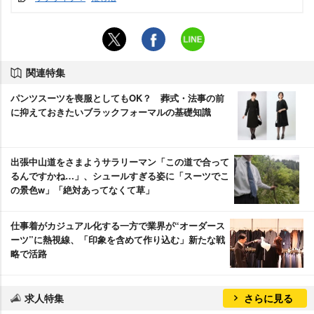
関連特集
パンツスーツを喪服としてもOK？ 葬式・法事の前
に抑えておきたいブラックフォーマルの基礎知識
出張中山道をさまようサラリーマン「この道で合って
るんですかね…」、シュールすぎる姿に「スーツでこ
の景色w」「絶対あってなくて草」
仕事着がカジュアル化する一方で業界が“オーダース
ーツ”に熱視線、「印象を含めて作り込む」新たな戦
略で活路
求人特集
さらに見る