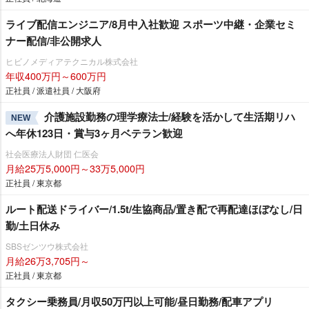
ライブ配信エンジニア/8月中入社歓迎 スポーツ中継・企業セミ
ナー配信/非公開求人
ヒビノメディアテクニカル株式会社
年収400万円～600万円
正社員 / 派遣社員 / 大阪府
介護施設勤務の理学療法士/経験を活かして生活期リハ
NEW
へ年休123日・賞与3ヶ月ベテラン歓迎
社会医療法人財団 仁医会
月給25万5,000円～33万5,000円
正社員 / 東京都
ルート配送ドライバー/1.5t/生協商品/置き配で再配達ほぼなし/日
勤/土日休み
SBSゼンツウ株式会社
月給26万3,705円～
正社員 / 東京都
タクシー乗務員/月収50万円以上可能/昼日勤務/配車アプリ