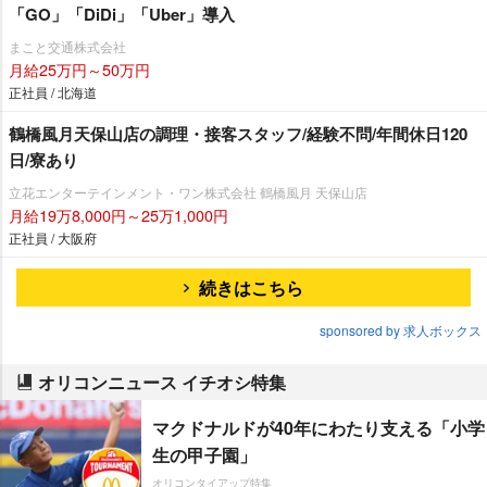
「GO」「DiDi」「Uber」導入
まこと交通株式会社
月給25万円～50万円
正社員 / 北海道
鶴橋風月天保山店の調理・接客スタッフ/経験不問/年間休日120
日/寮あり
立花エンターテインメント・ワン株式会社 鶴橋風月 天保山店
月給19万8,000円～25万1,000円
正社員 / 大阪府
続きはこちら
sponsored by 求人ボックス
オリコンニュース イチオシ特集
マクドナルドが40年にわたり支える「小学
生の甲子園」
オリコンタイアップ特集