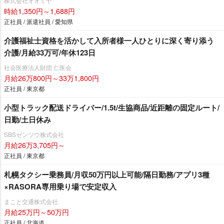
株式会社オオミヤ
時給1,350円～1,688円
正社員 / 派遣社員 / 愛知県
介護福祉士資格を活かして入所者様一人ひとりに深く寄り添う
介護/月給33万可/年休123日
社会医療法人財団 仁医会
月給26万800円～33万1,800円
正社員 / 東京都
小型トラック配送ドライバー/1.5t/生協商品/近距離の固定ルート/
日勤/土日休み
SBSゼンツウ株式会社
月給26万3,705円～
正社員 / 東京都
札幌タクシー乗務員/月収50万円以上可能/隔日勤務/アプリ3種
×RASORA専用乗り場で安定収入
まこと交通株式会社
月給25万円～50万円
正社員 / 北海道