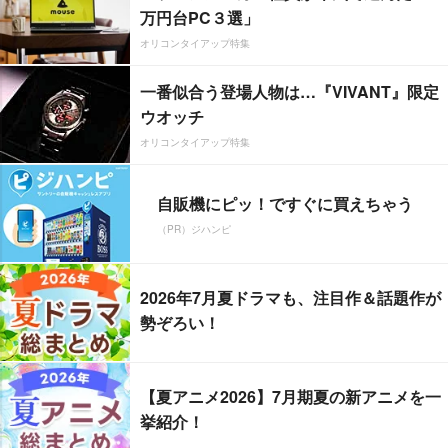
万円台PC３選」
オリコンタイアップ特集
一番似合う登場人物は…『VIVANT』限定
ウオッチ
オリコンタイアップ特集
自販機にピッ！ですぐに買えちゃう
（PR）ジハンピ
2026年7月夏ドラマも、注目作＆話題作が
勢ぞろい！
【夏アニメ2026】7月期夏の新アニメを一
挙紹介！