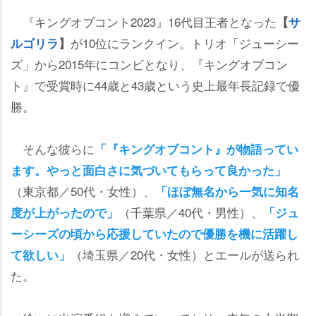
『キングオブコント2023』16代目王者となった
【
サ
が10位にランクイン。トリオ「ジューシー
ルゴリラ
】
ズ」から2015年にコンビとなり、『キングオブコン
ト』で受賞時に44歳と43歳という史上最年長記録で優
勝。
そんな彼らに
「『キングオブコント』が物語ってい
ます。やっと面白さに気づいてもらって良かった」
（東京都／50代・女性）、
「ほぼ無名から一気に知名
（千葉県／40代・男性）、
度が上がったので」
「ジュ
ーシーズの頃から応援していたので優勝を機に活躍し
（埼玉県／20代・女性）とエールが送られ
て欲しい」
た。