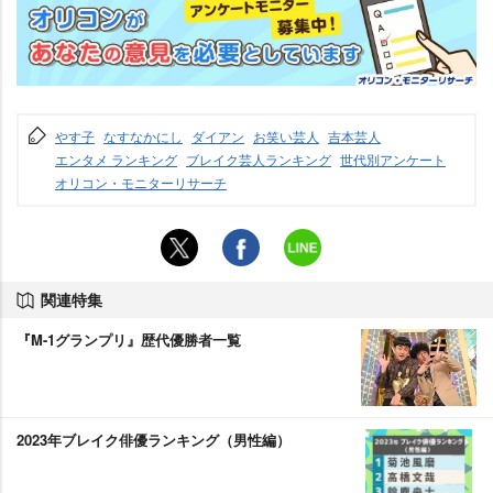
す子
なすなかにし
ダイアン
お笑い芸人
吉本芸人
エンタメ ランキング
ブレイク芸人ランキング
世代別アンケート
オリコン・モニターリサーチ
関連特集
『M-1グランプリ』歴代優勝者一覧
2023年ブレイク俳優ランキング（男性編）