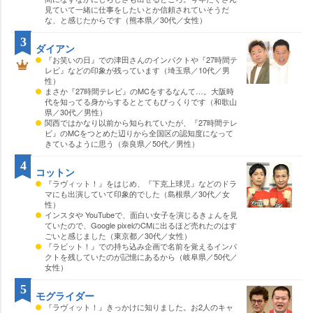
見ていて一緒に仕事をしたいとか信頼されていそうだ
な、と感じたからです（熊本県／30代／女性）
3
ダイアン
『お笑いの日』での津田さんのインパクトや『27時間テ
レビ』などの印象が残っています（埼玉県／10代／男
性）
まさか『27時間テレビ』のMCをするなんて…。大阪時
代を知ってる身からするととてもびっくりです（和歌山
県／30代／男性）
関西ではかなり以前から知られていたが、『27時間テレ
ビ』のMCをつとめた辺りから全国区の認知度になって
きているように思う（奈良県／50代／男性）
4
コットン
『ラヴィット！』をはじめ、『下克上球児』などのドラ
マにも出演していて印象的でした（島根県／30代／女
性）
インスタや YouTubeで、面白い女子を演じるきょんを見
ていたので、Google pixelのCMに出るほど売れたのはす
ごいと感じました（東京都／30代／女性）
『ラビット！』での持ち込み企画で名前を覚えるインパ
クトを残していたのが記憶にあるから（岐阜県／50代／
女性）
5
モグライダー
『ラヴィット！』きっかけに知りました。お2人のキャ