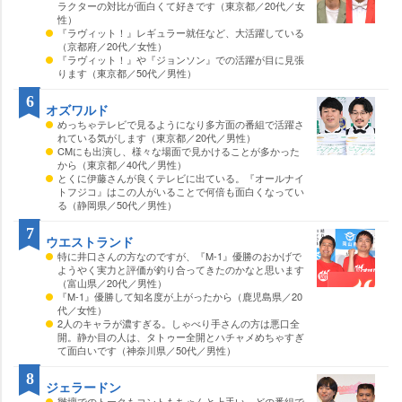
ラクターの対比が面白くて好きです（東京都／20代／女
性）
『ラヴィット！』レギュラー就任など、大活躍している
（京都府／20代／女性）
『ラヴィット！』や『ジョンソン』での活躍が目に見張
ります（東京都／50代／男性）
6
オズワルド
めっちゃテレビで見るようになり多方面の番組で活躍さ
れている気がします（東京都／20代／男性）
CMにも出演し、様々な場面で見かけることが多かった
から（東京都／40代／男性）
とくに伊藤さんが良くテレビに出ている。『オールナイ
トフジコ』はこの人がいることで何倍も面白くなってい
る（静岡県／50代／男性）
7
ウエストランド
特に井口さんの方なのですが、『M-1』優勝のおかげで
ようやく実力と評価が釣り合ってきたのかなと思います
（富山県／20代／男性）
『M-1』優勝して知名度が上がったから（鹿児島県／20
代／女性）
2人のキャラが濃すぎる。しゃべり手さんの方は悪口全
開。静か目の人は、タトゥー全開とハチャメめちゃすぎ
て面白いです（神奈川県／50代／男性）
8
ジェラードン
雛壇でのトークもコントもちゃんと上手い。どの番組で