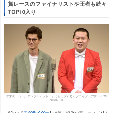
賞レースのファイナリストや王者も続々
TOP10入り
年末の『ゴールデンラヴィット！』にも出演するもグライダー(C)ORICON
NewS inc.
5位の
は年末恒例の賞レース『M-1
【
モグライダー
】