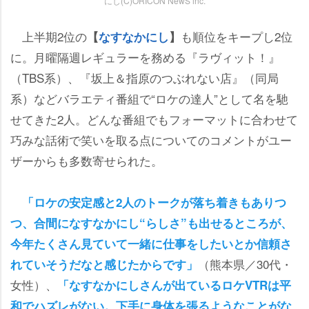
にし(C)ORICON NewS inc.
上半期2位の
も順位をキープし2位
【
なすなかにし
】
に。月曜隔週レギュラーを務める『ラヴィット！』
（TBS系）、『坂上＆指原のつぶれない店』（同局
系）などバラエティ番組で“ロケの達人”として名を馳
せてきた2人。どんな番組でもフォーマットに合わせて
巧みな話術で笑いを取る点についてのコメントがユー
ザーからも多数寄せられた。
「ロケの安定感と2人のトークが落ち着きもありつ
つ、合間になすなかにし“らしさ”も出せるところが、
今年たくさん見ていて一緒に仕事をしたいとか信頼さ
（熊本県／30代・
れていそうだなと感じたからです」
女性）、
「なすなかにしさんが出ているロケVTRは平
和でハズレがない。下手に身体を張るようなことがな