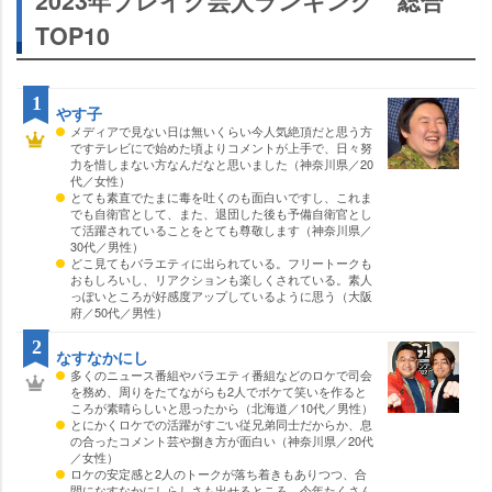
2023年ブレイク芸人ランキング 総合
TOP10
1
す子
メディアで見ない日は無いくらい今人気絶頂だと思う方
ですテレビにで始めた頃よりコメントが上手で、日々努
力を惜しまない方なんだなと思いました（神奈川県／20
代／女性）
とても素直でたまに毒を吐くのも面白いですし、これま
でも自衛官として、また、退団した後も予備自衛官とし
て活躍されていることをとても尊敬します（神奈川県／
30代／男性）
どこ見てもバラエティに出られている。フリートークも
おもしろいし、リアクションも楽しくされている。素人
っぽいところが好感度アップしているように思う（大阪
府／50代／男性）
2
なすなかにし
多くのニュース番組やバラエティ番組などのロケで司会
を務め、周りをたてながらも2人でボケて笑いを作ると
ころが素晴らしいと思ったから（北海道／10代／男性）
とにかくロケでの活躍がすごい従兄弟同士だからか、息
の合ったコメント芸や捌き方が面白い（神奈川県／20代
／女性）
ロケの安定感と2人のトークが落ち着きもありつつ、合
間になすなかにしらしさも出せるところ。今年たくさん