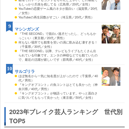
もしっかり爪痕を残してる（広島県／20代／女性）
YouTubeの恋愛ゲーム風のネタが面白い（滋賀県／20代
／女性）
YouTubeの再生回数がすごい（埼玉県／20代／男性）
9
マシンガンズ
『THE SECOND』で面白い漫才だったし、どっちもか
っこいい（東京都／20代／男性）
何もない場所でも観客を笑いの渦に飲み込む凄すぎる！
（千葉県／30代／女性）
『THE SECOND』以降、テレビもライブもたくさん出
られている印象です。エンタの神様などでも観ていたの
で、最近の活躍が嬉しいです（群馬県／40代／女性）
10
サルゴリラ
ほぼ無名から一気に知名度が上がったので（千葉県／40
代／男性）
『キングオブコント』の魚コントはとても良かった（神
奈川県／40代／男性）
『キングオブコント』が物語っています。やっと面白さ
に気づいてもらって良かった（東京都／50代／女性）
2023年ブレイク芸人ランキング 世代別
TOP5