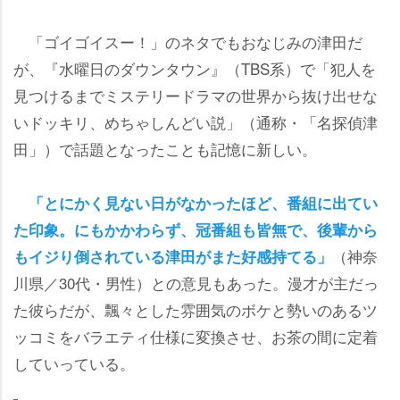
「ゴイゴイスー！」のネタでもおなじみの津田だ
が、『水曜日のダウンタウン』（TBS系）で「犯人を
見つけるまでミステリードラマの世界から抜け出せな
いドッキリ、めちゃしんどい説」（通称・「名探偵津
田」）で話題となったことも記憶に新しい。
「とにかく見ない日がなかったほど、番組に出てい
た印象。にもかかわらず、冠番組も皆無で、後輩から
（神奈
もイジり倒されている津田がまた好感持てる」
川県／30代・男性）との意見もあった。漫才が主だっ
た彼らだが、飄々とした雰囲気のボケと勢いのあるツ
ッコミをバラエティ仕様に変換させ、お茶の間に定着
していっている。