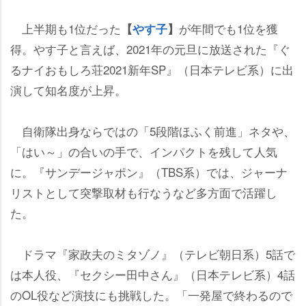
上半期も1位だった
が年間でも1位を獲
【
す子
】
得。やす子と言えば、2021年の元旦に放送された『ぐ
るナイおもしろ荘2021新年SP』（日本テレビ系）に出
演して知名度が上昇。
自衛隊出身ならではの「5段階ほふく前進」ネタや、
「はい～」の合いの手で、インパクトを残して人気
に。『サンデージャポン』（TBS系）では、ジャーナ
リストとして突撃取材も行なうなど多方面で活躍し
た。
ドラマ『家政夫のミタゾノ』（テレビ朝日系）5話で
は本人役、『セクシー田中さん』（日本テレビ系）4話
のOL役など演技にも挑戦した。「一発屋で終わるので