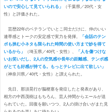
（千葉県／20代・女
いので安心して見ていられる」
性）と評価された。
芸歴22年のベテランでいとこ同士だけに、仲のいい
連帯感とトークの安定感で実力を発揮。
「会話のテン
ポも挟む小ネタも限られた時間の使い方まで妙を得て
（埼玉県／40代・女性）、
いるから」
「人を傷つけな
いお笑いだし、2人の空気感や長年の距離感、テンポ感
がとても好感が持てる。もっとテレビに出て欲しい」
（神奈川県／40代・女性）と讃えられた。
先日、那須晃行が脳梗塞を発症したと発表があり、
相方の中西茂樹はもちろん、芸人仲間からエールが送
られていた。回復を願いつつ、2人の掛け合いがまた見
られるのを楽しみに待ちたい。