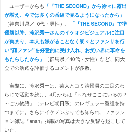
ユーザーからも
「『THE SECOND』から徐々に露出
が増え、今では多くの番組で見るようになったから」
（神奈川県／10代・男性）、
「『THE SECOND』で準
優勝以降、滝沢秀一さんのイケオジビジュアルに注目
が集まり、本人も嫌がることなく朗々とファンサを行
い“顔ファン”を好意的に受け入れ、お笑い界に革命を
（群馬県／40代・女性）など、同大
もたらしたから」
会での活躍を評価するコメントが多数。
実際に、滝沢秀一は、芸人とゴミ清掃員の二足のわ
らじで活動を続け、4月からは『～なぜここにいるの？
～ごみ物語』（テレビ朝日系）のレギュラー番組を持
つまでに。さらにイケメンぶりでも知られ、ファッシ
ョン雑誌『anan』掲載の写真は大きな反響を起こして
いた。