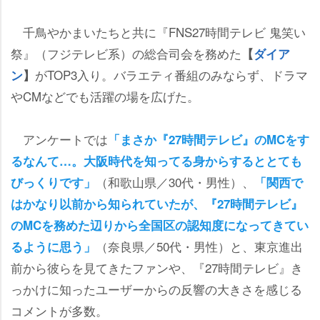
千鳥やかまいたちと共に『FNS27時間テレビ 鬼笑い
祭』（フジテレビ系）の総合司会を務めた
【
ダイア
がTOP3入り。バラエティ番組のみならず、ドラマ
ン
】
CMなどでも活躍の場を広げた。
アンケートでは
「まさか『27時間テレビ』のMCをす
るなんて…。大阪時代を知ってる身からするととても
（和歌山県／30代・男性）、
びっくりです」
「関西で
はかなり以前から知られていたが、『27時間テレビ』
のMCを務めた辺りから全国区の認知度になってきてい
（奈良県／50代・男性）と、東京進出
るように思う」
前から彼らを見てきたファンや、『27時間テレビ』き
っかけに知ったユーザーからの反響の大きさを感じる
コメントが多数。