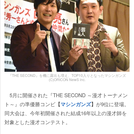
『THE SECOND』を機に露出も増え、TOP10入りとなったマシンガンズ
(C)ORICON NewS inc.
5月に開催された『THE SECOND ～漫才トーナメン
ト～』の準優勝コンビ
が9位に登場。
【
マシンガンズ
】
同大会は、今年初開催された結成16年以上の漫才師を
対象とした漫才コンテスト。