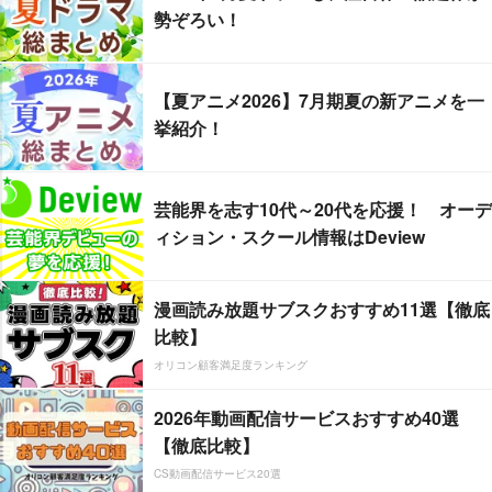
勢ぞろい！
【夏アニメ2026】7月期夏の新アニメを一
挙紹介！
芸能界を志す10代～20代を応援！ オーデ
ィション・スクール情報はDeview
漫画読み放題サブスクおすすめ11選【徹底
比較】
オリコン顧客満足度ランキング
2026年動画配信サービスおすすめ40選
【徹底比較】
CS動画配信サービス20選