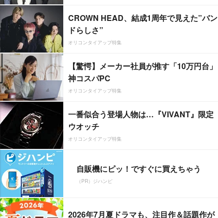
CROWN HEAD、結成1周年で見えた”バン
ドらしさ”
オリコンタイアップ特集
【驚愕】メーカー社員が推す「10万円台」
神コスパPC
オリコンタイアップ特集
一番似合う登場人物は…『VIVANT』限定
ウオッチ
オリコンタイアップ特集
自販機にピッ！ですぐに買えちゃう
（PR）ジハンピ
2026年7月夏ドラマも、注目作＆話題作が