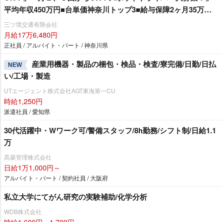
平均年収450万円■台単価神奈川トップ3■給与保障2ヶ月35万円■
高収入のヒケツは都内と違う「リピーターの多さ」「安定した
三ツ境交通有限会社
営業」ができるから！
月給17万6,480円
正社員 / アルバイト・パート / 神奈川県
産業用機器・製品の梱包・検品・検査/寮完備/日勤/日払
NEW
い/工場・製造
UTエージェント株式会社AGT東海第一CU
時給1,250円
派遣社員 / 愛知県
30代活躍中・Wワーク可/警備スタッフ/8h勤務/シフト制/日給1.1
万
髙菱管理株式会社
日給1万1,000円～
アルバイト・パート / 契約社員 / 大阪府
私立大学にてがん研究の実験補助/化学分析
WDB株式会社
時給1,600円～1,700円