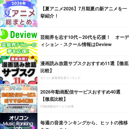
【夏アニメ2026】7月期夏の新アニメを一
挙紹介！
芸能界を志す10代～20代を応援！ オーデ
ィション・スクール情報はDeview
漫画読み放題サブスクおすすめ11選【徹底
比較】
オリコン顧客満足度ランキング
2026年動画配信サービスおすすめ40選
【徹底比較】
CS動画配信サービス20選
毎週の音楽ランキングから、ヒットの推移