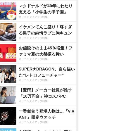
マクドナルドが40年にわたり
支える「小学生の甲子園」
オリコンタイアップ特集
イケメンてんこ盛り！尊すぎ
る男子の純情ラブに胸キュン
オリコンタイアップ特集
お値段そのまま45％増量！フ
ァミマ夏の大盤振る舞い
オリコンタイアップ特集
SUPER★DRAGON、自ら描い
た”レトロフューチャー”
オリコンタイアップ特集
【驚愕】メーカー社員が推す
「10万円台」神コスパPC
オリコンタイアップ特集
一番似合う登場人物は…『VIV
ANT』限定ウオッチ
オリコンタイアップ特集