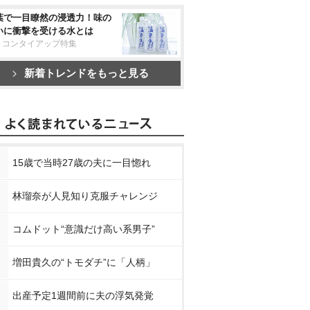
葉で一目瞭然の浸透力！味の
いに衝撃を受ける水とは
リコンタイアップ特集
新着トレンドをもっと見る
15歳で当時27歳の夫に一目惚れ
林瑠奈が人見知り克服チャレンジ
コムドット“意識だけ高い系男子”
増田貴久の“トモダチ”に「人柄」
出産予定1週間前に夫の浮気発覚