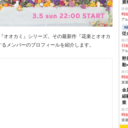
資
医療
時給
アル
N
従
組『オオカミ』シリーズ。その最新作『花束とオオカ
株
するメンバーのプロフィールを紹介します。
日給
アル
野
勤
株
時給
派遣
金
経
業
株
時給
派遣