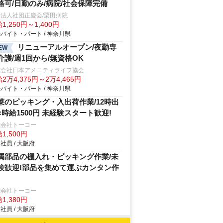
格可/日勤のみ/病院/社会保障完備
法人社団正慶会/栗田病院
1,250円～1,400円
バイト・パート / 神奈川県
リニューアルオープン/夜勤専
EW
介護/週1回から/無資格OK
式会社日本アメニティライフ協会
2万4,375円～2万4,465円
バイト・パート / 神奈川県
菜のピッキング・入出荷作業/12時出
×時給1500円 未経験スタート歓迎!
式会社トーコー
1,500円
社員 / 大阪府
属部品の棚入れ・ピッキング作業/未
験歓迎!部品を集めて運ぶカンタン作
式会社トーコー
1,380円
社員 / 大阪府