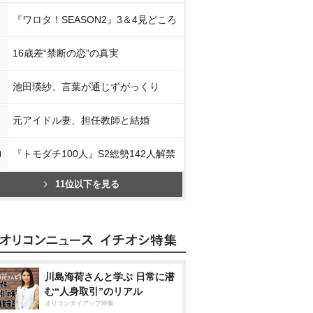
『ワロタ！SEASON2』3＆4見どころ
16歳差“禁断の恋”の真実
池田瑛紗、言葉が通じずがっくり
元アイドル妻、担任教師と結婚
0
『トモダチ100人』S2総勢142人解禁
11位以下を見る
川島海荷さんと学ぶ 日常に潜
む“人身取引”のリアル
オリコンタイアップ特集