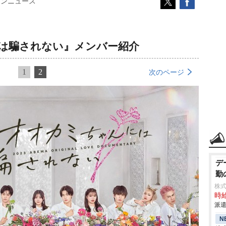
コンニュース
は騙されない』メンバー紹介
1
2
次のページ
デ
勤
株
時給
派遣
N