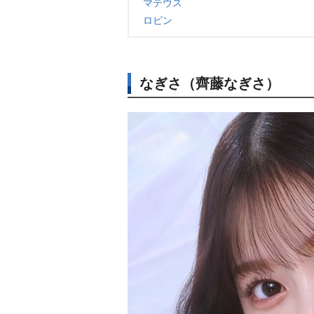
マテウス
ロビン
なぎさ（齊藤なぎさ）