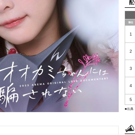
配
順位
1
2
3
4
5
■出典