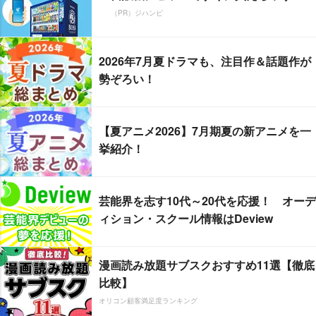
（PR）ジハンピ
2026年7月夏ドラマも、注目作＆話題作が
勢ぞろい！
【夏アニメ2026】7月期夏の新アニメを一
挙紹介！
芸能界を志す10代～20代を応援！ オーデ
ィション・スクール情報はDeview
漫画読み放題サブスクおすすめ11選【徹底
比較】
オリコン顧客満足度ランキング