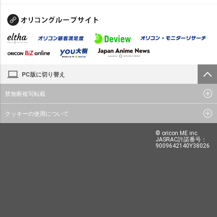
PC版に切り替え
禁無断複写転載
クッキーの使用について
© oricon ME inc.
JASRAC許諾番号：
9009642140Y38026