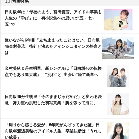
関連特集
日向坂46は「母校のよう」宮田愛萌、アイドル卒業も
人生の「学び」に 初小説集への思いは“五・七・
五”で
迷いながら6年目「立ち止まったことはない」日向坂
46金村美玖、指針と決めたアインシュタインの格言と
は
金村美玖＆丹生明里、新シングルは「日向坂46の転換
点でもあり集大成」 “別れ”と“出会い”経て新章へ
日向坂46丹生明里「今のままじゃだめだ」と変わる決
意 努力重ね挑戦した初写真集「胸を張って海に」
「周りから感じる愛が、5年間がんばってきた証」日
向坂46渡邉美穂のアイドル人生 卒業決断は「うれし
い成長」