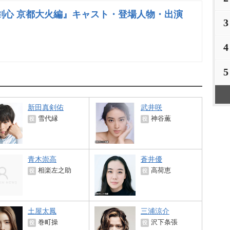
剣心 京都大火編』キャスト・登場人物・出演
3
4
5
新田真剣佑
武井咲
雪代縁
神谷薫
役
役
青木崇高
蒼井優
相楽左之助
高荷恵
役
役
土屋太鳳
三浦涼介
巻町操
沢下条張
役
役