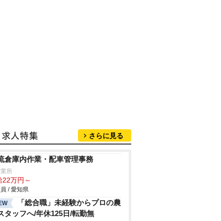
さらに見る
流倉庫内作業・配車管理事務
営業所
給22万円～
員 / 愛知県
「総合職」未経験からプロの農
EW
スタッフへ/年休125日/転勤無