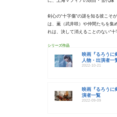
に、上海マフィアの頭目・雪代縁
剣心の“十字傷”の謎を知る彼こそ
は、薫（武井咲）や仲間たちを集
れは、決して消えることのない“十
シリーズ作品
映画『るろうに剣心
人物・出演者一
2022-10-21
映画『るろうに
演者一覧
2022-09-09