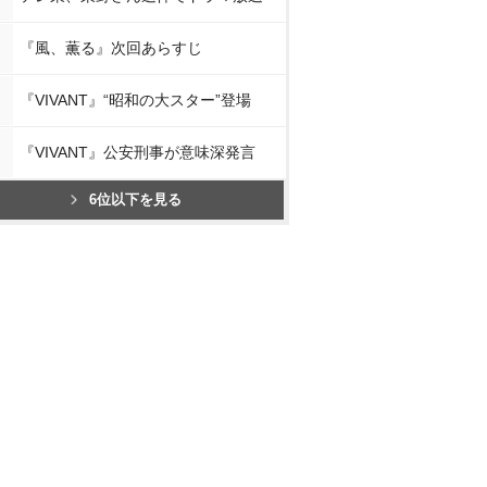
『風、薫る』次回あらすじ
『VIVANT』“昭和の大スター”登場
『VIVANT』公安刑事が意味深発言
6位以下を見る