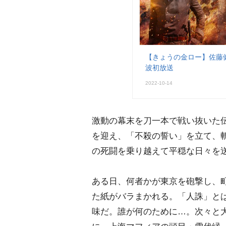
【きょうの金ロー】佐藤健主
波初放送
2022-10-14
激動の幕末を刀一本で戦い抜いた
を迎え、「不殺の誓い」を立て、斬
の死闘を乗り越えて平穏な日々を
ある日、何者かが東京を砲撃し、
た紙がバラまかれる。「人誅」と
味だ。誰が何のために…。次々と