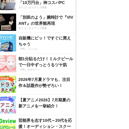
「10万円台」神コスパPC
オリコンタイアップ特集
「別班のよう」腕時計で『VIV
ANT』の世界観再現
オリコンタイアップ特集
自販機にピッ！ですぐに買え
ちゃう
（PR）ジハンピ
朝1分貼るだけ！ミルクピール
で一日中ずっとうるツヤ肌
（PR）サボリーノ
2026年7月夏ドラマも、注目
作＆話題作が勢ぞろい！
【夏アニメ2026】7月期夏の
新アニメを一挙紹介！
芸能界を志す10代～20代を応
援！オーディション・スクー