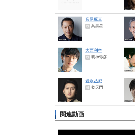
音尾琢真
呉黒星
役
大西利空
明神弥彦
役
永丞威
乾天門
役
関連動画