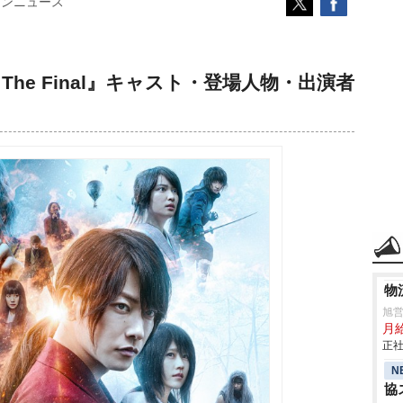
コンニュース
The Final』キャスト・登場人物・出演者
物
旭
月
正社
N
協