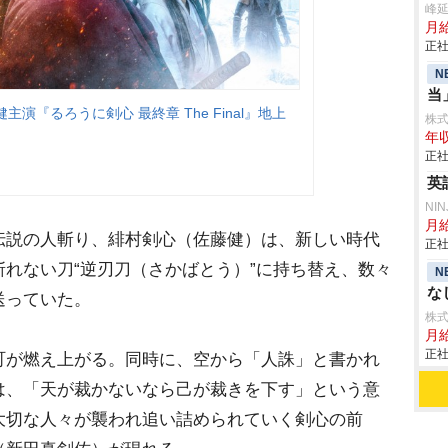
峰
月給
正社
N
当
演『るろうに剣心 最終章 The Final』地上
株式会
年収
正社
英
NI
月給
伝説の人斬り、緋村剣心（佐藤健）は、新しい時代
正社
れない刀“逆刃刀（さかばとう）”に持ち替え、数々
N
な
送っていた。
株
月給
正社
町が燃え上がる。同時に、空から「人誅」と書かれ
は、「天が裁かないなら己が裁きを下す」という意
大切な人々が襲われ追い詰められていく剣心の前