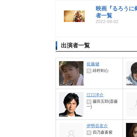
映画『るろうに
者一覧
2022-09-02
出演者一覧
佐藤健
緋村剣心
役
江口洋介
藤田五郎(斎藤
役
一)
伊勢谷友介
四乃森蒼紫
役