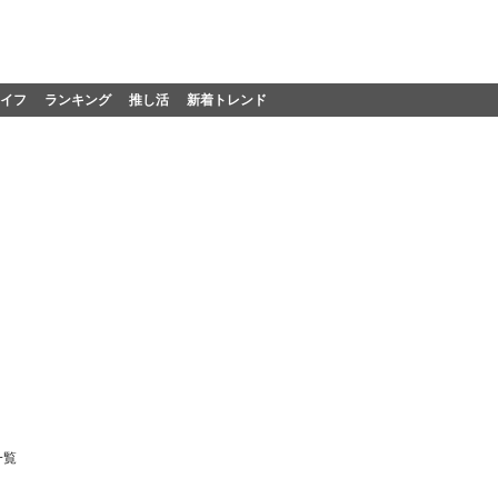
イフ
ランキング
推し活
新着トレンド
一覧