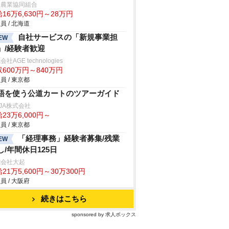
延農業協同組合
16万6,630円～28万円
員 / 北海道
自社サービスの「新規事業担
EW
」/経験者歓迎
社AGE technologies
600万円～840万円
員 / 東京都
語を使う公道カートのツアーガイド
NJA株式会社
23万6,000円～
員 / 東京都
「経理事務」経験者募集/残業
EW
し/年間休日125日
式会社大起
21万5,600円～30万300円
員 / 大阪府
続きはこちら
sponsored by 求人ボックス