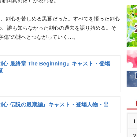
（新田真剣佑）が現れる。
が、剣心を苦しめる黒幕だった。すべてを悟った剣心
め、誰も知らなかった剣心の過去を語り始める。そ
字傷”の謎へとつながっていく…。
 最終章 The Beginning』キャスト・登場
覧
剣心 伝説の最期編』キャスト・登場人物・出
1
2