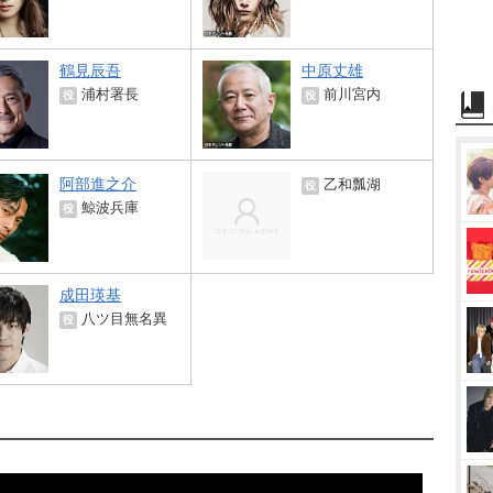
鶴見辰吾
中原丈雄
浦村署長
前川宮内
役
役
阿部進之介
乙和瓢湖
役
鯨波兵庫
役
成田瑛基
八ツ目無名異
役