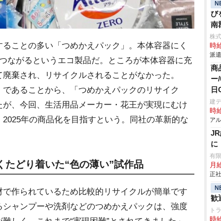
N
び
南
株
することの多い「つめかえパック」。本体容器にく
時給
派遣
につながるというエコ製品だ。ところが本体容器に充
商
て廃棄され、リサイクルされることがなかった。
ー
」であることから、「つめかえパックのリサイク
日
建デ
たが、今回、生活用品メーカー・花王が実現にむけ
時給
2025年の商品化を目指すという。同社の革新的な
アル
J
に
有
くたどり着いた“色の薄い”試作品
月給
正社
N
材で作られているため比較的リサイクルが簡単です
歓
るシャンプーや洗剤などのつめかえパックは、強度
ト
時給