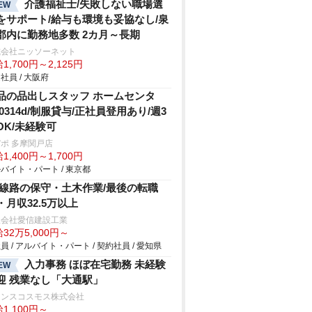
介護福祉士/失敗しない職場選
EW
をサポート/給与も環境も妥協なし/泉
郡内に勤務地多数 2カ月～長期
式会社ニッソーネット
1,700円～2,125円
社員 / 大阪府
品の品出しスタッフ ホームセンタ
/0314d/制服貸与/正社員登用あり/週3
OK/未経験可
ポ 多摩関戸店
1,400円～1,700円
バイト・パート / 東京都
R線路の保守・土木作業/最後の転職
・月収32.5万以上
限会社愛信建設工業
32万5,000円～
員 / アルバイト・パート / 契約社員 / 愛知県
入力事務 ほぼ在宅勤務 未経験
EW
迎 残業なし「大通駅」
ランスコスモス株式会社
1,100円～