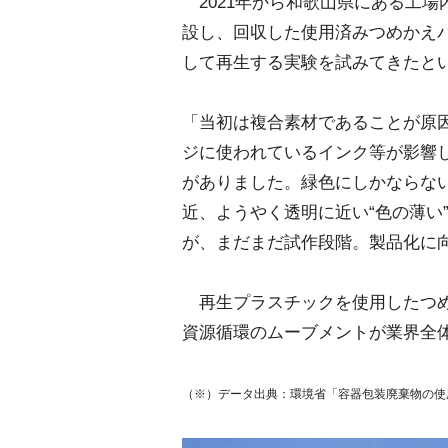
2021年から和歌山県にある工場
設し、回収した使用済みつめかえ
して再生する実験を試みてきたと
「当初は複合素材であることが原
ジに使われているインク等が影響
がありました。緑色にしかならな
近、ようやく透明に近い“色の薄い
が、まだまだ試作段階。製品化に
再生プラスチックを使用したつめ
資源循環のムーブメントが業界全
（※）データ出典：環境省「容器包装廃棄物の使