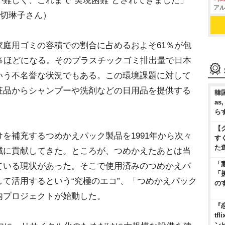
難しく、これまで“実現困難”とされてきました」
アル
小切琳子さん）
庭用ゴミの容積での割合に占めるおよそ61％が包
％ほどになる。そのプラスチックゴミ排出量で日本
いう不名誉な状況でもある。この環境課題に対して
粧品からシャンプーや洗剤などの日用品を提供する
韓国
as
ら
【
補充するつめかえパック製品を1991年から次々
す
た
減に貢献してきた。ところが、つめかえたあとは当
「
ている現状があった。そこで使用済みのつめかえパ
「
て活用するという“究極のエコ”、「つめかえパック
の
内プロジェクトが始動した。
『
t
ン