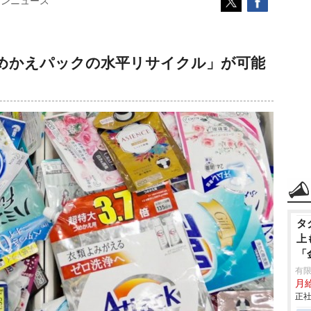
コンニュース
めかえパックの水平リサイクル」が可能
タ
上
「
有
月給
正社