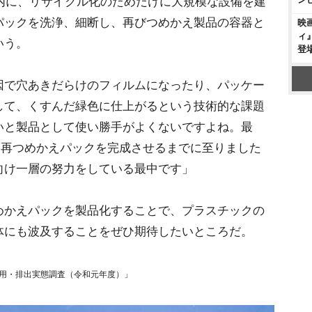
内に、リサイクル化のためだけに大規模な設備を建
パックを洗浄、細断し、再びつめかえ製品の容器と
映
ィ
いう。
登
因で穴あきだらけのフィルムになったり、パッケー
して、くすんだ緑色に仕上がるという技術的な課題
いと製品として使い勝手がよくないですよね。最
”再つめかえパックを完成させるまでに至りました
向け一層の努力をしている最中です」
かえパックを製品化することで、プラスチックの
体にも波及することをぜひ期待したいところだ。
用・排出実態調査（令和元年度）」