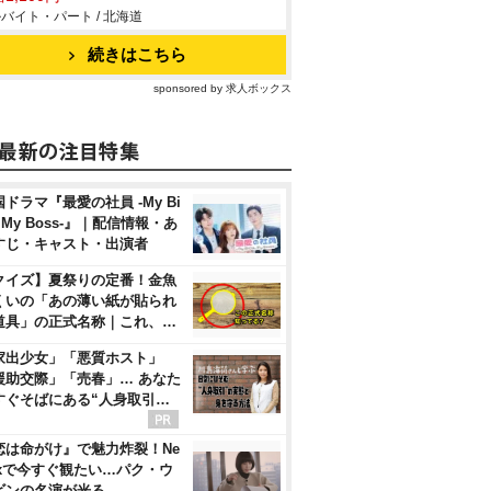
バイト・パート / 北海道
続きはこちら
sponsored by 求人ボックス
ドラマ『最愛の社員 -My Bi
, My Boss-』｜配信情報・あ
すじ・キャスト・出演者
クイズ】夏祭りの定番！金魚
くいの「あの薄い紙が貼られ
道具」の正式名称｜これ、…
家出少女」「悪質ホスト」
援助交際」「売春」… あなた
すぐそばにある“人身取引…
恋は命がけ』で魅力炸裂！Ne
flixで今すぐ観たい…パク・ウ
ビンの名演が光る…