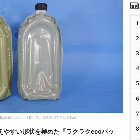
1
2
3
4
5
6
7
初は緑色だった。（右）淡い色を実現できた改良品。
8
えやすい形状を極めた『ラクラクecoパッ