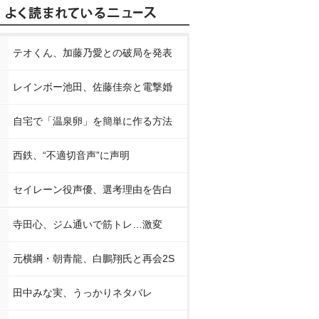
テオくん、加藤乃愛との破局を発表
レインボー池田、佐藤佳奈と電撃婚
自宅で「温泉卵」を簡単に作る方法
西鉄、“不適切音声”に声明
セイレーン役声優、選考理由を告白
寺田心、ジム通いで筋トレ…激変
元横綱・朝青龍、白鵬翔氏と再会2S
田中みな実、うっかりネタバレ