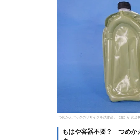
つめかえパックのリサイクル試作品。（左）研究当
もはや容器不要？ つめか