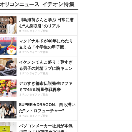
川島海荷さんと学ぶ 日常に潜
む“人身取引”のリアル
オリコンタイアップ特集
マクドナルドが40年にわたり
支える「小学生の甲子園」
オリコンタイアップ特集
イケメンてんこ盛り！尊すぎ
る男子の純情ラブに胸キュン
オリコンタイアップ特集
デカすぎ都市伝説発生!?ファ
ミマ45％増量作戦再来
オリコンタイアップ特集
SUPER★DRAGON、自ら描い
た”レトロフューチャー”
オリコンタイアップ特集
パソコンメーカー社員が本気