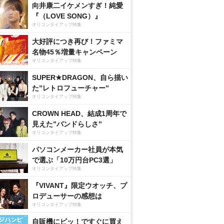
向井康二イケメンすぎ！純愛
『（LOVE SONG）』
オリコンタイアップ特集
大好評につき再び！ファミマ
名物45％増量キャンペーン
オリコンタイアップ特集
SUPER★DRAGON、自ら描い
た”レトロフューチャー”
オリコンタイアップ特集
CROWN HEAD、結成1周年で
見えた”バンドらしさ”
オリコンタイアップ特集
パソコンメーカー社員が本気
で選ぶ「10万円台PC3選」
オリコンタイアップ特集
『VIVANT』限定ウオッチ、プ
ロデューサーの感想は
オリコンタイアップ特集
自販機にピッ！ですぐに買え