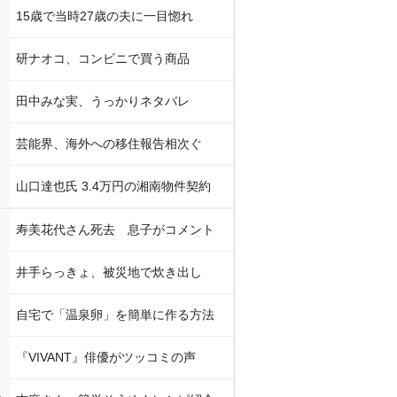
15歳で当時27歳の夫に一目惚れ
研ナオコ、コンビニで買う商品
田中みな実、うっかりネタバレ
芸能界、海外への移住報告相次ぐ
山口達也氏 3.4万円の湘南物件契約
寿美花代さん死去 息子がコメント
井手らっきょ、被災地で炊き出し
自宅で「温泉卵」を簡単に作る方法
『VIVANT』俳優がツッコミの声