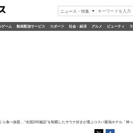
ニュース・特集
&ゲーム
動画配信サービス
スポーツ
社会・経済
グルメ
ビューティ
ラ
ら食べ放題… “全国200施設”を制覇したサウナ好きが選ぶコスパ最強ホテル「神