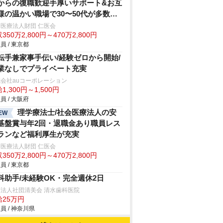
からの復職歓迎手厚いサポート&お互
様の温かい職場で30〜50代が多数活
中
医療法人財団 仁医会
350万2,800円～470万2,800円
員 / 東京都
転手兼家事手伝い/経験ゼロから開始/
業なしでプライベート充実
会社auコーポレーション
1,300円～1,500円
員 / 大阪府
理学療法士/社会医療法人の安
EW
基盤賞与年2回・退職金あり職員レス
ランなど福利厚生が充実
医療法人財団 仁医会
350万2,800円～470万2,800円
員 / 東京都
科助手/未経験OK・完全週休2日
法人社団清美会 清水歯科医院
給25万円
員 / 神奈川県