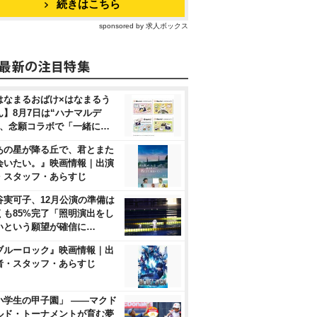
続きはこちら
sponsored by 求人ボックス
はなまるおばけ×はなまるう
ん】8月7日は“ハナマルデ
”、念願コラボで「一緒に…
あの星が降る丘で、君とまた
会いたい。』映画情報｜出演
・スタッフ・あらすじ
谷実可子、12月公演の準備は
くも85%完了「照明演出をし
いという願望が確信に…
ブルーロック』映画情報｜出
者・スタッフ・あらすじ
小学生の甲子園」 ――マクド
ルド・トーナメントが育む夢