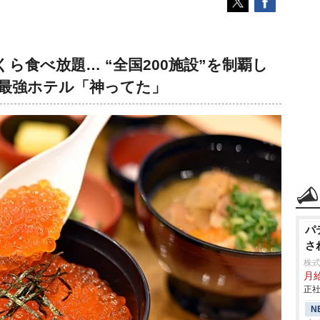
ら食べ放題… “全国200施設”を制覇し
最強ホテル「神ってた」
パ
さ
株
月
正社
N