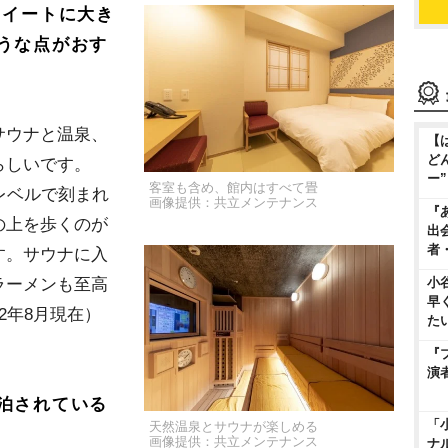
ツイートに大き
うな点がおす
サウナと温泉、
【
ど
らしいです。
ー
客室も含め、館内はすべて畳
レベルで刻まれ
画像提供：共立メンテナンス
『
の上を歩くのが
出
者
す。サウナに入
ラーメンも至高
小
早
2年8月現在）
た
『
演
泊されている
「
天然温泉とサウナが楽しめる
画像提供：共立メンテナンス
ナ