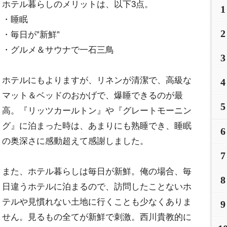
ホテル暮らしのメリットは、以下3点。
1
・睡眠
2
・毎日が”新鮮”
・グルメ＆サウナで一石三鳥
3
ホテルにもよりますが、リネンが清潔で、高級な
4
マット＆ベッドのおかげで、爆睡できるのが最
5
高。『リッツカールトン』や『グレートモーニン
グ』に泊まった時は、あまりにも熟睡でき、睡眠
6
の奥深さに感動超えて感謝しました。
7
また、ホテル暮らしは毎日が新鮮。俺の場合、毎
8
日違うホテルに泊まるので、訪問したことないホ
テルや見慣れない土地に行くことも少なくありま
9
せん。見るもの全てが新鮮で刺激。西川貴教的に