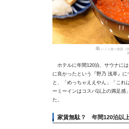
いくら食べ放題（2
ホテルに年間120泊、サウナには
に良かったという『野乃 浅草』
と、「めっちゃええやん」「これ
ーミーインはコスパ以上の満足感
た。
家賃無駄？ 年間120泊以