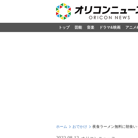
トップ
芸能
音楽
ドラマ&映画
アニメ
ホーム
おでかけ
夜食ラーメン無料に朝食いく
2022-08-12