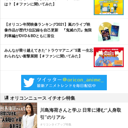
は？【＃ファンに聞いてみた】
【オリコン年間映像ランキング2021】嵐のライブ映
像作品が歴代1位記録を自己更新 『鬼滅の刃』無限
列車編がDVD＆BDともに首位
みんなが乗り越えてきた“トラウマアニメ”5選 一生忘
れられない衝撃展開【＃ファンに聞いてみた】
オリコンニュース イチオシ特集
川島海荷さんと学ぶ 日常に潜む“人身取
引”のリアル
オリコンタイアップ特集