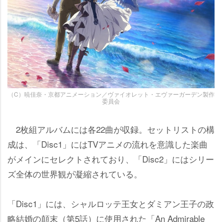
（C）暁佳奈・京都アニメーション／ヴァイオレット・エヴァーガーデン製作
委員会
2枚組アルバムには各22曲が収録。セットリストの構
成は、「Disc1」にはTVアニメの流れを意識した楽曲
がメインにセレクトされており、「Disc2」にはシリー
ズ全体の世界観が凝縮されている。
「Disc1」には、シャルロッテ王女とダミアン王子の政
略結婚の顛末（第5話）に使用された「An Admirable