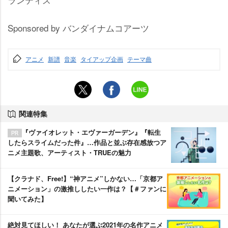
Sponsored by バンダイナムコアーツ
アニメ
新譜
音楽
タイアップ企画
テーマ曲
関連特集
『ヴァイオレット・エヴァーガーデン』『転生
したらスライムだった件』…作品と並ぶ存在感放つア
ニメ主題歌、アーティスト・TRUEの魅力
【クラナド、Free!】“神アニメ”しかない…「京都ア
ニメーション」の激推ししたい一作は？【＃ファンに
聞いてみた】
絶対見てほしい！ あなたが選ぶ2021年の名作アニメ