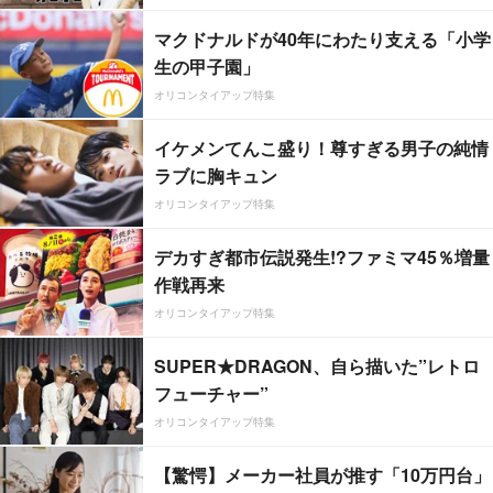
マクドナルドが40年にわたり支える「小学
生の甲子園」
オリコンタイアップ特集
イケメンてんこ盛り！尊すぎる男子の純情
ラブに胸キュン
オリコンタイアップ特集
デカすぎ都市伝説発生!?ファミマ45％増量
作戦再来
オリコンタイアップ特集
SUPER★DRAGON、自ら描いた”レトロ
フューチャー”
オリコンタイアップ特集
【驚愕】メーカー社員が推す「10万円台」