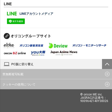
LINE
LINEアカウントメディア
PC版に切り替え
禁無断複写転載
クッキーの使用について
© oricon ME inc.
JASRAC許諾番号：
9009642140Y38026