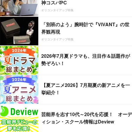
神コスパPC
オリコンタイアップ特集
「別班のよう」腕時計で『VIVANT』の世
界観再現
オリコンタイアップ特集
2026年7月夏ドラマも、注目作＆話題作が
勢ぞろい！
【夏アニメ2026】7月期夏の新アニメを一
挙紹介！
芸能界を志す10代～20代を応援！ オーデ
ィション・スクール情報はDeview