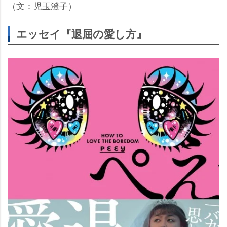
（文：児玉澄子）
エッセイ『退屈の愛し方』