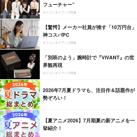
フューチャー”
オリコンタイアップ特集
【驚愕】メーカー社員が推す「10万円台」
神コスパPC
オリコンタイアップ特集
「別班のよう」腕時計で『VIVANT』の世
界観再現
オリコンタイアップ特集
2026年7月夏ドラマも、注目作＆話題作が
勢ぞろい！
【夏アニメ2026】7月期夏の新アニメを一
挙紹介！