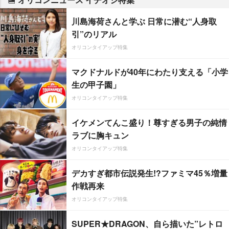
川島海荷さんと学ぶ 日常に潜む“人身取
引”のリアル
オリコンタイアップ特集
マクドナルドが40年にわたり支える「小学
生の甲子園」
オリコンタイアップ特集
イケメンてんこ盛り！尊すぎる男子の純情
ラブに胸キュン
オリコンタイアップ特集
デカすぎ都市伝説発生!?ファミマ45％増量
作戦再来
オリコンタイアップ特集
SUPER★DRAGON、自ら描いた”レトロ