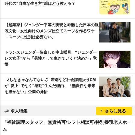
時代の“自由な生き方”親はどう教える？
【起業家】ジェンダー平等の実現と乖離した日本の服
装文化…女性向けのメンズ仕立てスーツを作るワケ
「スーツに性別は必要ない」
トランスジェンダー告白した中山咲月、“ジェンダー
レス女子”から「男性として生きていくと決めた」覚
悟
“♪しなきゃなんてないさ”差別など社会課題扱うCM
が“炎上”でなく“感動”生んだ理由、「無責任な未来
を描かない」企業の覚悟
求人特集
さらに見る
「福祉調理スタッフ」無資格可/シフト相談可/特別養護老人ホー
ム