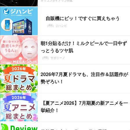
オリコンタイアップ特集
自販機にピッ！ですぐに買えちゃう
（PR）ジハンピ
朝1分貼るだけ！ミルクピールで一日中ず
っとうるツヤ肌
（PR）サボリーノ
2026年7月夏ドラマも、注目作＆話題作が
勢ぞろい！
【夏アニメ2026】7月期夏の新アニメを一
挙紹介！