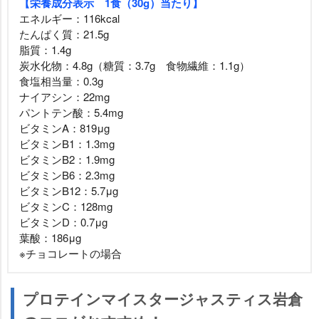
【栄養成分表示 1食（30g）当たり】
エネルギー：116kcal
たんぱく質：21.5g
脂質：1.4g
炭水化物：4.8g（糖質：3.7g 食物繊維：1.1g）
食塩相当量：0.3g
ナイアシン：22mg
パントテン酸：5.4mg
ビタミンA：819μg
ビタミンB1：1.3mg
ビタミンB2：1.9mg
ビタミンB6：2.3mg
ビタミンB12：5.7μg
ビタミンC：128mg
ビタミンD：0.7μg
葉酸：186μg
※チョコレートの場合
プロテインマイスタージャスティス岩倉