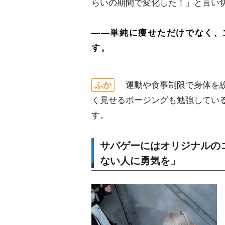
らいの期間で変化した！」と言い切
――単純に痩せただけでなく、
す。
ふか
運動や食事制限で身体を絞
く見せるポージングも勉強してい
す。
サバゲーにはオリジナルの
ない人に勇気を」