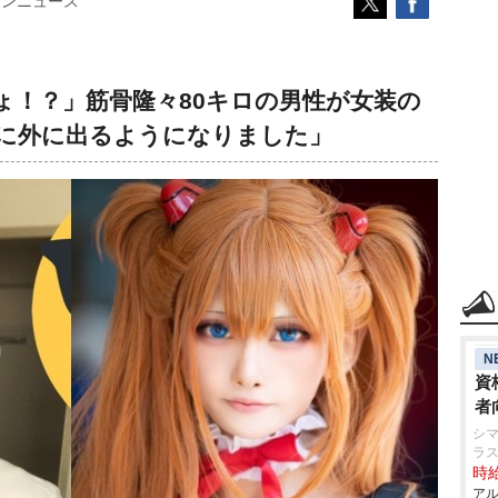
コンニュース
ょ！？」筋骨隆々80キロの男性が女装の
的に外に出るようになりました」
N
資
者
シマ
ラ
時給
アル