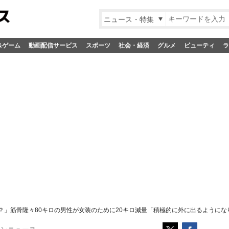
ニュース・特集
&ゲーム
動画配信サービス
スポーツ
社会・経済
グルメ
ビューティ
ラ
？」筋骨隆々80キロの男性が女装のために20キロ減量「積極的に外に出るようにな