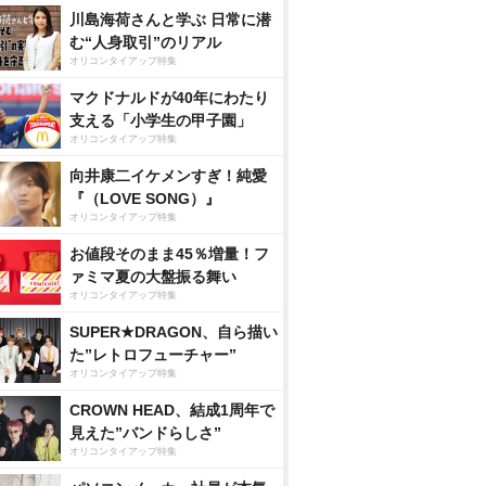
川島海荷さんと学ぶ 日常に潜
む“人身取引”のリアル
オリコンタイアップ特集
マクドナルドが40年にわたり
支える「小学生の甲子園」
オリコンタイアップ特集
向井康二イケメンすぎ！純愛
『（LOVE SONG）』
オリコンタイアップ特集
お値段そのまま45％増量！フ
ァミマ夏の大盤振る舞い
オリコンタイアップ特集
SUPER★DRAGON、自ら描い
た”レトロフューチャー”
オリコンタイアップ特集
CROWN HEAD、結成1周年で
見えた”バンドらしさ”
オリコンタイアップ特集