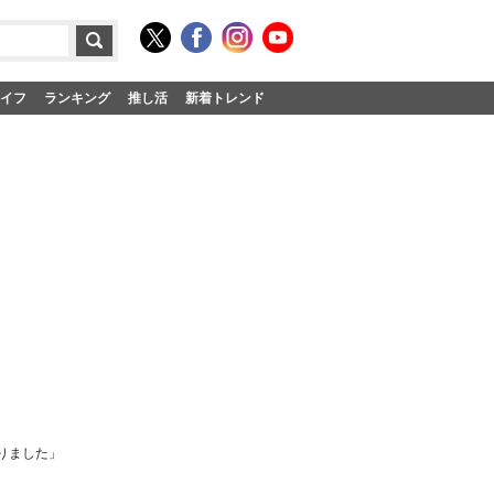
イフ
ランキング
推し活
新着トレンド
りました」