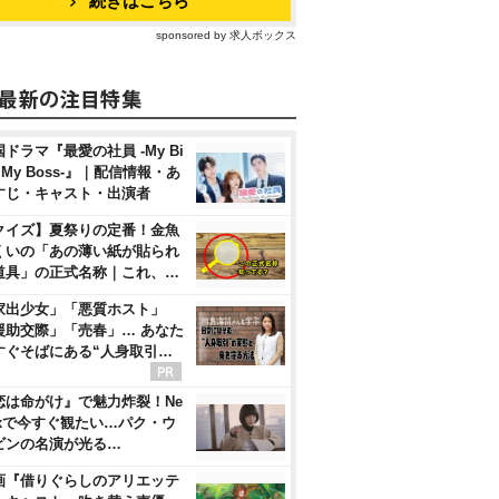
続きはこちら
sponsored by 求人ボックス
ドラマ『最愛の社員 -My Bi
, My Boss-』｜配信情報・あ
すじ・キャスト・出演者
クイズ】夏祭りの定番！金魚
くいの「あの薄い紙が貼られ
道具」の正式名称｜これ、…
家出少女」「悪質ホスト」
援助交際」「売春」… あなた
すぐそばにある“人身取引…
恋は命がけ』で魅力炸裂！Ne
flixで今すぐ観たい…パク・ウ
ビンの名演が光る…
画『借りぐらしのアリエッテ