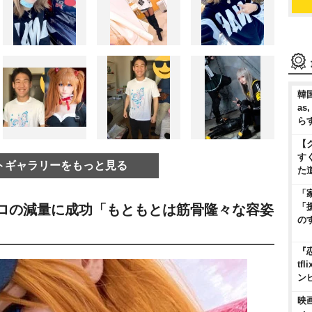
韓国
as
ら
【
す
トギャラリーをもっと見る
た
「
「
キロの減量に成功「もともとは筋骨隆々な容姿
の
『
t
ン
映