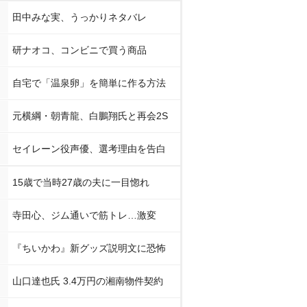
田中みな実、うっかりネタバレ
研ナオコ、コンビニで買う商品
自宅で「温泉卵」を簡単に作る方法
元横綱・朝青龍、白鵬翔氏と再会2S
セイレーン役声優、選考理由を告白
15歳で当時27歳の夫に一目惚れ
寺田心、ジム通いで筋トレ…激変
『ちいかわ』新グッズ説明文に恐怖
山口達也氏 3.4万円の湘南物件契約