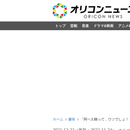
トップ
芸能
音楽
ドラマ&映画
アニメ
ホーム
趣味
「同一人物って…ウソでしょ！
2021-12-22
2022-11-24