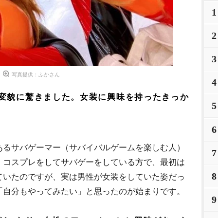
1
2
3
写真提供：ふかさん
4
変貌に驚きました。女装に興味を持ったきっか
5
6
るサバゲーマー（サバイバルゲームを楽しむ人）
7
。コスプレをしてサバゲーをしている方で、最初は
8
ていたのですが、実は男性が女装をしていた姿だっ
「自分もやってみたい」と思ったのが始まりです。
9