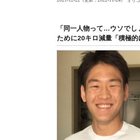
（更新：
）
オリ
「同一人物って…ウソでし
ために20キロ減量「積極