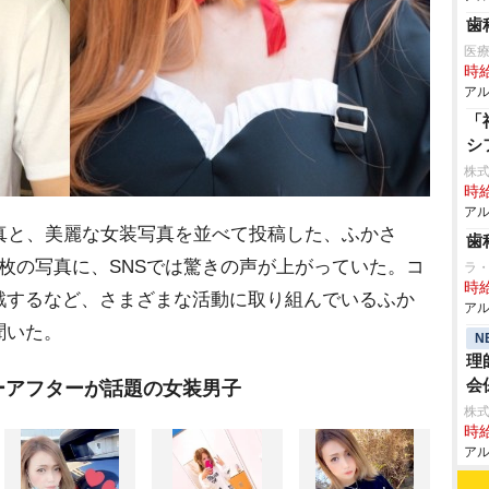
歯
医
時給
アル
「
シ
株式
時給
アル
真と、美麗な女装写真を並べて投稿した、ふかさ
歯
枚の写真に、SNSでは驚きの声が上がっていた。コ
ラ
時給
戦するなど、さまざまな活動に取り組んでいるふか
アル
聞いた。
N
理
会
ーアフターが話題の女装男子
株式
時給
アル