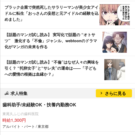
ブラック企業で突然死したサラリーマンが美少女アイ
ドルに転生「おっさんの妄想と元アイドルの経験を込
めました」
【話題のマンガ試し読み】 実写化で話題の “オトサ
ツ” 激化する「不倫」ジャンル、webtoonのドラマ
化がマンガの未来を作る
【話題のマンガ試し読み】“不倫”はなぜ人々の興味を
引く？ “托卵女子”と“サレ夫”の運命は――「子ども
への愛情の根拠は血縁か？」
求人特集
さらに見る
歯科助手/未経験OK・扶養内勤務OK
東尾久ふじの歯科医院
時給1,300円
アルバイト・パート / 東京都