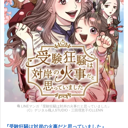
LINEマンガ『受験狂騒は対岸の火事だと思っていました』
（C）デジタル職人STUDIO・三田理恵子/CLLENN
『受験狂騒は対岸の火事だと思っていました』