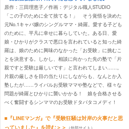
原作：三田理恵子／作画：デジタル職人STUDIO
「この子のために全て捨てる！」 そう覚悟を決めた
元No.1キャバ嬢のシングルママ・綺羅。愛する子ども
のために、平凡に幸せに暮らしていた。ある日、愛
娘・ひかりがクラスで悪口を言われていると知った綺
羅は、娘のために興味のなかった「お受験」に挑むこ
とを決意する。しかし、相談に向かった先の塾で「片
親ですと受験は厳しいです」と言われてしまい……。
片親の厳しさを目の当たりにしながらも、なんとか入
塾したが……ライバルお受験ママや塾などで、様々な
問題が綺羅とひかりに襲いかかる！ 娘を合格させる
べく奮闘するシンママのお受験ドタバタコメディ！
■『LINEマンガ』で『受験狂騒は対岸の火事だと思
っていました』を読む＞＞
（外部サイト）