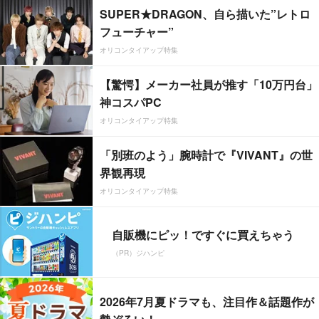
SUPER★DRAGON、自ら描いた”レトロ
フューチャー”
オリコンタイアップ特集
【驚愕】メーカー社員が推す「10万円台」
神コスパPC
オリコンタイアップ特集
「別班のよう」腕時計で『VIVANT』の世
界観再現
オリコンタイアップ特集
自販機にピッ！ですぐに買えちゃう
（PR）ジハンピ
2026年7月夏ドラマも、注目作＆話題作が