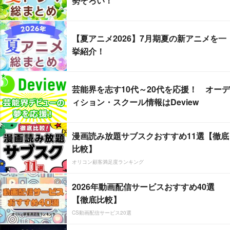
勢ぞろい！
【夏アニメ2026】7月期夏の新アニメを一
挙紹介！
芸能界を志す10代～20代を応援！ オーデ
ィション・スクール情報はDeview
漫画読み放題サブスクおすすめ11選【徹底
比較】
オリコン顧客満足度ランキング
2026年動画配信サービスおすすめ40選
【徹底比較】
CS動画配信サービス20選