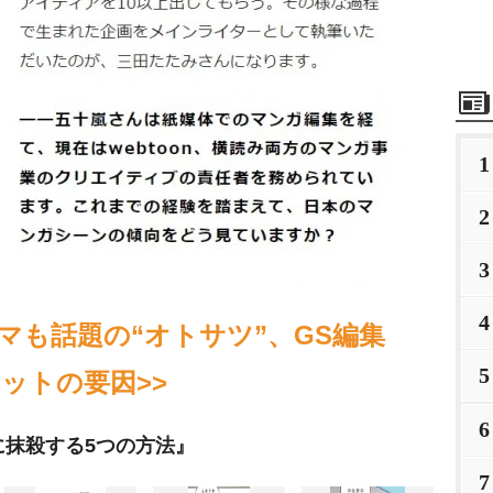
1
2
3
4
マも話題の“オトサツ”、GS編集
5
ットの要因>>
6
に抹殺する5つの方法』
7