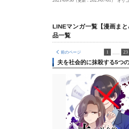
2021-09-30
2025-07-01
（更新：
）
オリ
LINEマンガ一覧【漫画ま
品一覧
1
23
前のページ
夫を社会的に抹殺する5つ