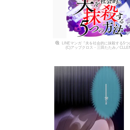
LINEマンガ『夫を社会的に抹殺する5
(C)アップクロス・三田たたみ／CLLE