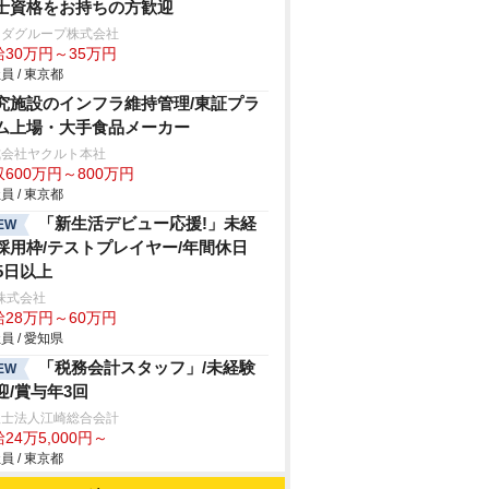
士資格をお持ちの方歓迎
マダグループ株式会社
給30万円～35万円
員 / 東京都
究施設のインフラ維持管理/東証プラ
ム上場・大手食品メーカー
式会社ヤクルト本社
600万円～800万円
員 / 東京都
「新生活デビュー応援!」未経
EW
採用枠/テストプレイヤー/年間休日
25日以上
s株式会社
給28万円～60万円
員 / 愛知県
「税務会計スタッフ」/未経験
EW
迎/賞与年3回
理士法人江崎総合会計
24万5,000円～
員 / 東京都