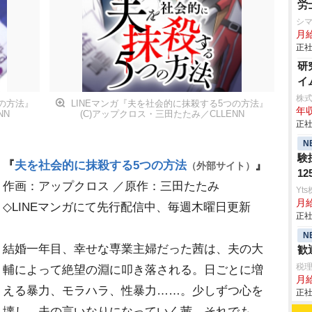
労
シ
月
正社
研
イ
株
つの方法』
LINEマンガ『夫を社会的に抹殺する5つの方法』
年収
NN
(C)アップクロス・三田たたみ／CLLENN
正社
N
験
『
夫を社会的に抹殺する5つの方法
』
（外部サイト）
1
作画：アップクロス ／原作：三田たたみ
Yt
月
◇LINEマンガにて先行配信中、毎週木曜日更新
正社
N
結婚一年目、幸せな専業主婦だった茜は、夫の大
歓
税
輔によって絶望の淵に叩き落される。日ごとに増
月給
える暴力、モラハラ、性暴力……。少しずつ心を
正社
壊し、夫の言いなりになっていく茜。それでも