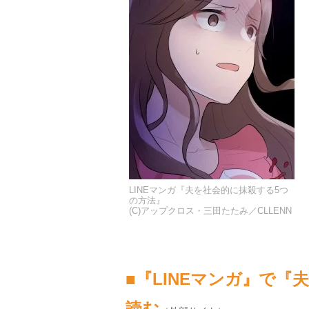
LINEマンガ『夫を社会的に抹殺する5つ
の方法』
(C)アップクロス・三田たたみ／CLLENN
■『LINEマンガ』で
読む