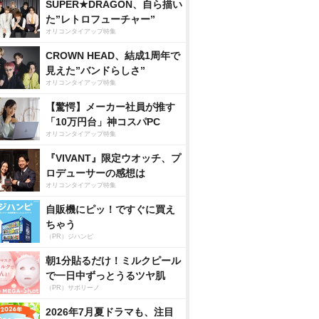
SUPER★DRAGON、自ら描い
た”レトロフューチャー”
オリコンタイアップ特集
CROWN HEAD、結成1周年で
見えた”バンドらしさ”
オリコンタイアップ特集
【驚愕】メーカー社員が推す
「10万円台」神コスパPC
オリコンタイアップ特集
『VIVANT』限定ウオッチ、プ
ロデューサーの感想は
オリコンタイアップ特集
自販機にピッ！ですぐに買え
ちゃう
（PR）ジハンピ
朝1分貼るだけ！ミルクピール
で一日中ずっとうるツヤ肌
（PR）サボリーノ
2026年7月夏ドラマも、注目