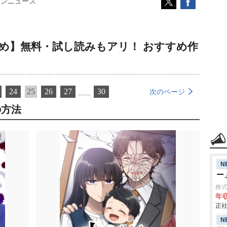
コンニュース
とめ】無料・試し読みもアリ！ おすすめ作
24
25
26
27
30
次のページ
の方法
N
ー
株式会
年収
正社
N