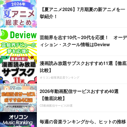
【夏アニメ2026】7月期夏の新アニメを一
挙紹介！
芸能界を志す10代～20代を応援！ オーデ
ィション・スクール情報はDeview
漫画読み放題サブスクおすすめ11選【徹底
比較】
オリコン顧客満足度ランキング
2026年動画配信サービスおすすめ40選
【徹底比較】
CS動画配信サービス20選
毎週の音楽ランキングから、ヒットの推移