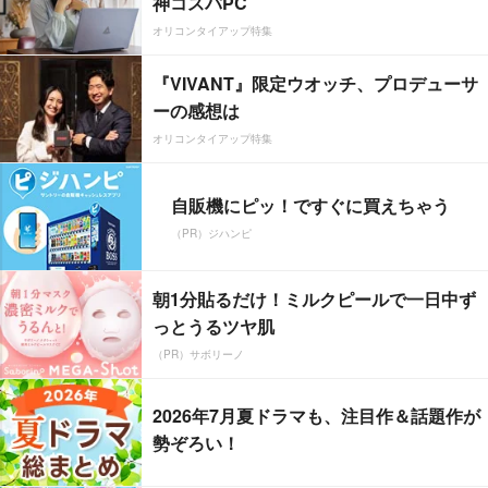
神コスパPC
オリコンタイアップ特集
『VIVANT』限定ウオッチ、プロデューサ
ーの感想は
オリコンタイアップ特集
自販機にピッ！ですぐに買えちゃう
（PR）ジハンピ
朝1分貼るだけ！ミルクピールで一日中ず
っとうるツヤ肌
（PR）サボリーノ
2026年7月夏ドラマも、注目作＆話題作が
勢ぞろい！