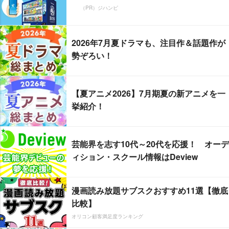
（PR）ジハンピ
2026年7月夏ドラマも、注目作＆話題作が
勢ぞろい！
【夏アニメ2026】7月期夏の新アニメを一
挙紹介！
芸能界を志す10代～20代を応援！ オーデ
ィション・スクール情報はDeview
漫画読み放題サブスクおすすめ11選【徹底
比較】
オリコン顧客満足度ランキング