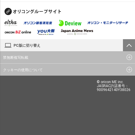
PC版に切り替え
禁無断複写転載
クッキーの使用について
© oricon ME inc.
JASRAC許諾番号：
9009642140Y38026