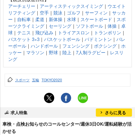
アーチェリー
｜
アーティスティックスイミング
｜
ウエイト
リフティング
｜
空手
｜
競泳
｜
ゴルフ
｜
サーフィン
｜
サッカ
ー
｜
自転車
｜
柔道
｜
新体操
｜
水球
｜
スケートボード
｜
スポ
ーツクライミング
｜
セーリング
｜
ソフトボール
｜
体操
｜
卓
球
｜
テニス
｜
飛び込み
｜
トライアスロン
｜
トランポリン
｜
バスケット 3×3
｜
バスケットボール
｜
バドミントン
｜
バレ
ーボール
｜
ハンドボール
｜
フェンシング
｜
ボクシング
｜
ホ
ッケー
｜
マラソン
｜
野球
｜
陸上
｜
7人制ラグビー
｜
レスリ
ング
スポーツ
五輪
TOKYO2020
求人特集
さらに見る
車検・点検お知らせのコールセンター/週休3日OK/運転経験が活
かせる