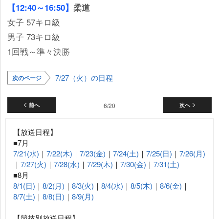
【12:40～16:50】
柔道
女子 57キロ級
男子 73キロ級
1回戦～準々決勝
7/27（火）の日程
次のページ
前へ
6/20
次へ
【放送日程】
■7月
7/21(水)
｜
7/22(木)
｜
7/23(金)
｜
7/24(土)
｜
7/25(日)
｜
7/26(月)
｜
7/27(火)
｜
7/28(水)
｜
7/29(木)
｜
7/30(金)
｜
7/31(土)
■8月
8/1(日)
｜
8/2(月)
｜
8/3(火)
｜
8/4(水)
｜
8/5(木)
｜
8/6(金)
｜
8/7(土)
｜
8/8(日)
｜
8/9(月)
【競技別放送日程】