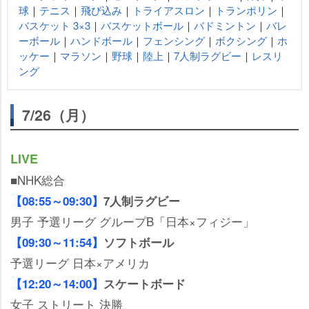
球
｜
テニス
｜
飛び込み
｜
トライアスロン
｜
トランポリン
｜
バスケット 3×3
｜
バスケットボール
｜
バドミントン
｜
バレ
ーボール
｜
ハンドボール
｜
フェンシング
｜
ボクシング
｜
ホ
ッケー
｜
マラソン
｜
野球
｜
陸上
｜
7人制ラグビー
｜
レスリ
ング
7/26（月）
LIVE
■NHK総合
【08:55～09:30】
7人制ラグビー
男子 予選リーグ グループB「日本×フィジー」
【09:30～11:54】
ソフトボール
予選リーグ 日本×アメリカ
【12:20～14:00】
スケートボード
女子 ストリート 決勝