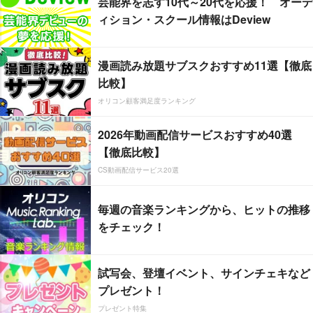
芸能界を志す10代～20代を応援！ オーデ
ィション・スクール情報はDeview
漫画読み放題サブスクおすすめ11選【徹底
比較】
オリコン顧客満足度ランキング
2026年動画配信サービスおすすめ40選
【徹底比較】
CS動画配信サービス20選
毎週の音楽ランキングから、ヒットの推移
をチェック！
試写会、登壇イベント、サインチェキなど
プレゼント！
プレゼント特集