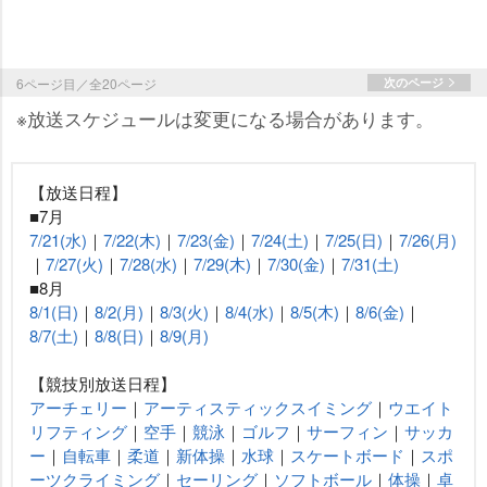
6ページ目／全20ページ
次のページ
※放送スケジュールは変更になる場合があります。
【放送日程】
■7月
7/21(水)
｜
7/22(木)
｜
7/23(金)
｜
7/24(土)
｜
7/25(日)
｜
7/26(月)
｜
7/27(火)
｜
7/28(水)
｜
7/29(木)
｜
7/30(金)
｜
7/31(土)
■8月
8/1(日)
｜
8/2(月)
｜
8/3(火)
｜
8/4(水)
｜
8/5(木)
｜
8/6(金)
｜
8/7(土)
｜
8/8(日)
｜
8/9(月)
【競技別放送日程】
アーチェリー
｜
アーティスティックスイミング
｜
ウエイト
リフティング
｜
空手
｜
競泳
｜
ゴルフ
｜
サーフィン
｜
サッカ
ー
｜
自転車
｜
柔道
｜
新体操
｜
水球
｜
スケートボード
｜
スポ
ーツクライミング
｜
セーリング
｜
ソフトボール
｜
体操
｜
卓