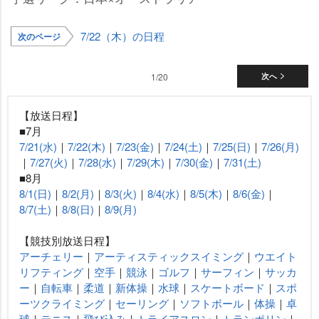
7/22（木）の日程
次のページ
1/20
次へ
【放送日程】
■7月
7/21(水)
｜
7/22(木)
｜
7/23(金)
｜
7/24(土)
｜
7/25(日)
｜
7/26(月)
｜
7/27(火)
｜
7/28(水)
｜
7/29(木)
｜
7/30(金)
｜
7/31(土)
■8月
8/1(日)
｜
8/2(月)
｜
8/3(火)
｜
8/4(水)
｜
8/5(木)
｜
8/6(金)
｜
8/7(土)
｜
8/8(日)
｜
8/9(月)
【競技別放送日程】
アーチェリー
｜
アーティスティックスイミング
｜
ウエイト
リフティング
｜
空手
｜
競泳
｜
ゴルフ
｜
サーフィン
｜
サッカ
ー
｜
自転車
｜
柔道
｜
新体操
｜
水球
｜
スケートボード
｜
スポ
ーツクライミング
｜
セーリング
｜
ソフトボール
｜
体操
｜
卓
球
｜
テニス
｜
飛び込み
｜
トライアスロン
｜
トランポリン
｜