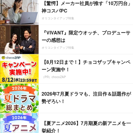
【驚愕】メーカー社員が推す「10万円台」
神コスパPC
オリコンタイアップ特集
『VIVANT』限定ウオッチ、プロデューサ
ーの感想は
オリコンタイアップ特集
【8月12日まで！】チョコザップキャンペ
ーン実施中！
（PR）chocoZAP
2026年7月夏ドラマも、注目作＆話題作が
勢ぞろい！
【夏アニメ2026】7月期夏の新アニメを一
挙紹介！