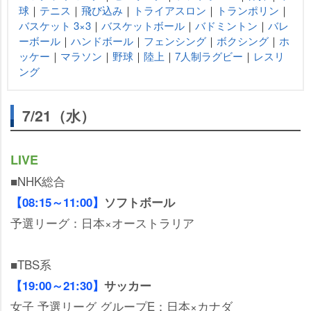
球
｜
テニス
｜
飛び込み
｜
トライアスロン
｜
トランポリン
｜
バスケット 3×3
｜
バスケットボール
｜
バドミントン
｜
バレ
ーボール
｜
ハンドボール
｜
フェンシング
｜
ボクシング
｜
ホ
ッケー
｜
マラソン
｜
野球
｜
陸上
｜
7人制ラグビー
｜
レスリ
ング
7/21（水）
LIVE
■NHK総合
【08:15～11:00】
ソフトボール
予選リーグ：日本×オーストラリア
■TBS系
【19:00～21:30】
サッカー
女子 予選リーグ グループE：日本×カナダ