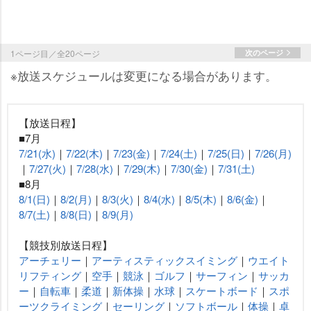
1ページ目／全20ページ
次のページ
※放送スケジュールは変更になる場合があります。
【放送日程】
■7月
7/21(水)
｜
7/22(木)
｜
7/23(金)
｜
7/24(土)
｜
7/25(日)
｜
7/26(月)
｜
7/27(火)
｜
7/28(水)
｜
7/29(木)
｜
7/30(金)
｜
7/31(土)
■8月
8/1(日)
｜
8/2(月)
｜
8/3(火)
｜
8/4(水)
｜
8/5(木)
｜
8/6(金)
｜
8/7(土)
｜
8/8(日)
｜
8/9(月)
【競技別放送日程】
アーチェリー
｜
アーティスティックスイミング
｜
ウエイト
リフティング
｜
空手
｜
競泳
｜
ゴルフ
｜
サーフィン
｜
サッカ
ー
｜
自転車
｜
柔道
｜
新体操
｜
水球
｜
スケートボード
｜
スポ
ーツクライミング
｜
セーリング
｜
ソフトボール
｜
体操
｜
卓