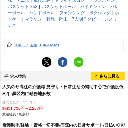
バスケット 3×3
｜
バスケットボール
｜
バドミントン
｜
バレ
ーボール
｜
ハンドボール
｜
フェンシング
｜
ボクシング
｜
ホ
ッケー
｜
マラソン
｜
野球
｜
陸上
｜
7人制ラグビー
｜
レスリ
ング
スポーツ
五輪
TOKYO2020
求人特集
さらに見る
人気のサ高住の介護職 見守り・日常生活の補助中心で介護度低
め/目黒区内に勤務地多数
株式会社ニッソーネット
時給1,730円～2,287円
派遣社員 / 東京都
看護助手/経験・資格一切不要/病院内の日常サポート/日払いOK/