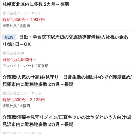
札幌市北区内に多数 2カ月～長期
株式会社ニッソーネット
時給1,350円～1,937円
派遣社員 / 北海道
日勤・学習院下駅周辺の交通誘導警備員/入社祝い金あ
NEW
り/週1日～OK
株式会社MSK
日給1万4,500円～
アルバイト・パート / 東京都
介護職/人気のサ高住/見守り・日常生活の補助中心で介護度低め/
貝塚市内に勤務地多数 2カ月～長期
株式会社ニッソーネット
時給1,500円～2,125円
派遣社員 / 大阪府
介護職/清掃や見守りメイン/正直キツいのはヤダという方向け/
見沢市内に勤務地多数 2カ月～長期
株式会社ニッソーネット