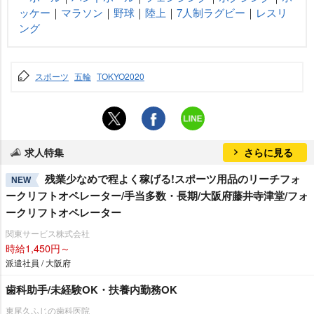
ッケー
｜
マラソン
｜
野球
｜
陸上
｜
7人制ラグビー
｜
レスリ
ング
スポーツ
五輪
TOKYO2020
求人特集
さらに見る
残業少なめで程よく稼げる!スポーツ用品のリーチフォ
NEW
ークリフトオペレーター/手当多数・長期/大阪府藤井寺津堂/フォ
ークリフトオペレーター
関東サービス株式会社
時給1,450円～
派遣社員 / 大阪府
歯科助手/未経験OK・扶養内勤務OK
東尾久ふじの歯科医院