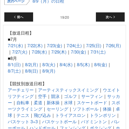
8/9（月）の日程
次のページ
前へ
19/20
次へ
【放送日程】
■7月
7/21(水)
｜
7/22(木)
｜
7/23(金)
｜
7/24(土)
｜
7/25(日)
｜
7/26(月)
｜
7/27(火)
｜
7/28(水)
｜
7/29(木)
｜
7/30(金)
｜
7/31(土)
■8月
8/1(日)
｜
8/2(月)
｜
8/3(火)
｜
8/4(水)
｜
8/5(木)
｜
8/6(金)
｜
8/7(土)
｜
8/8(日)
｜
8/9(月)
【競技別放送日程】
アーチェリー
｜
アーティスティックスイミング
｜
ウエイト
リフティング
｜
空手
｜
競泳
｜
ゴルフ
｜
サーフィン
｜
サッカ
ー
｜
自転車
｜
柔道
｜
新体操
｜
水球
｜
スケートボード
｜
スポ
ーツクライミング
｜
セーリング
｜
ソフトボール
｜
体操
｜
卓
球
｜
テニス
｜
飛び込み
｜
トライアスロン
｜
トランポリン
｜
バスケット 3×3
｜
バスケットボール
｜
バドミントン
｜
バレ
ーボール
｜
ハンドボール
｜
フェンシング
｜
ボクシング
｜
ホ