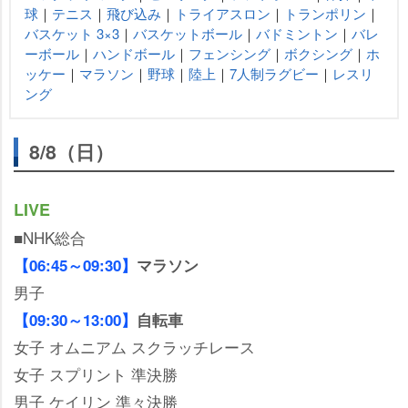
球
｜
テニス
｜
飛び込み
｜
トライアスロン
｜
トランポリン
｜
バスケット 3×3
｜
バスケットボール
｜
バドミントン
｜
バレ
ーボール
｜
ハンドボール
｜
フェンシング
｜
ボクシング
｜
ホ
ッケー
｜
マラソン
｜
野球
｜
陸上
｜
7人制ラグビー
｜
レスリ
ング
8/8（日）
LIVE
■NHK総合
【06:45～09:30】
マラソン
男子
【09:30～13:00】
自転車
女子 オムニアム スクラッチレース
女子 スプリント 準決勝
男子 ケイリン 準々決勝