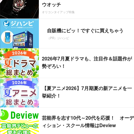
ウオッチ
オリコンタイアップ特集
自販機にピッ！ですぐに買えちゃう
（PR）ジハンピ
2026年7月夏ドラマも、注目作＆話題作が
勢ぞろい！
【夏アニメ2026】7月期夏の新アニメを一
挙紹介！
芸能界を志す10代～20代を応援！ オーデ
ィション・スクール情報はDeview