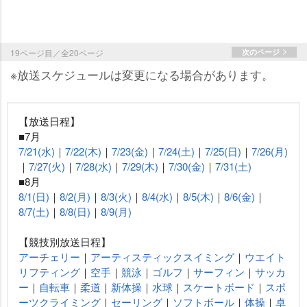
19ページ目／全20ページ
次のページ
※放送スケジュールは変更になる場合があります。
【放送日程】
■7月
7/21(水)
｜
7/22(木)
｜
7/23(金)
｜
7/24(土)
｜
7/25(日)
｜
7/26(月)
｜
7/27(火)
｜
7/28(水)
｜
7/29(木)
｜
7/30(金)
｜
7/31(土)
■8月
8/1(日)
｜
8/2(月)
｜
8/3(火)
｜
8/4(水)
｜
8/5(木)
｜
8/6(金)
｜
8/7(土)
｜
8/8(日)
｜
8/9(月)
【競技別放送日程】
アーチェリー
｜
アーティスティックスイミング
｜
ウエイト
リフティング
｜
空手
｜
競泳
｜
ゴルフ
｜
サーフィン
｜
サッカ
ー
｜
自転車
｜
柔道
｜
新体操
｜
水球
｜
スケートボード
｜
スポ
ーツクライミング
｜
セーリング
｜
ソフトボール
｜
体操
｜
卓