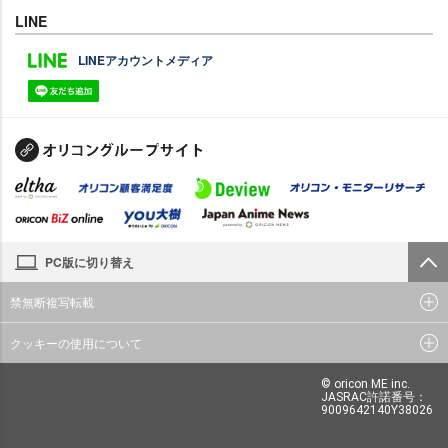
LINE
LINEアカウントメディア
PC版に切り替え
禁無断複写転載
クッキーの使用について
© oricon ME inc.
JASRAC許諾番号：
9009642140Y38026