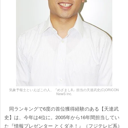
気象予報士といえばこの人、『めざまし8』担当の天達武史(C)ORICON
NewS inc.
同ランキングで6度の首位獲得経験のある【天達武
史】は、今年は4位に。2005年から16年間担当してい
た『情報プレゼンター とくダネ！』（フジテレビ系）