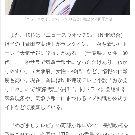
『ニュースウオッチ9』（NHK総合）担当の斉田季実治
また、10位は『ニュースウオッチ9』（NHK総合）
担当の【斉田季実治】がランクイン。「落ち着いたト
ーンで天気予報に説得力がある」（千葉県／女性・30
代）、「脱サラで気象予報士になっただけあり、わか
りやすい」（大阪府／女性・40代）など、情報の信頼
度も高い。現在、斉田はNHK連続テレビ小説『おかえ
りモネ』にて“気象考証”を担当。同ドラマに登場する
気象現象や、気象予報士にまつわるマメ知識を公式サ
イトなどで披露している。
『めざましテレビ』の阿部が昨年V2で、長期政権を
予感させたが、今回は『ZIP！』の貴島がジャンプアッ