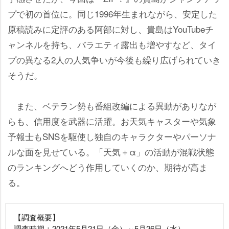
プで初の首位に。同じ1996年生まれながら、安定した
原稿読みに定評のある阿部に対し、貴島はYouTubeチ
ャンネルを持ち、バラエティ露出も増やすなど、タイ
プの異なる2人の人気争いが今後も繰り広げられていき
そうだ。
また、ベテラン勢も番組改編による異動がありなが
らも、信用度を武器に活躍。お天気キャスターや気象
予報士もSNSを駆使し独自のキャラクターやパーソナ
ルな面を見せている。「天気＋α」の活動が混戦状態
のランキングへどう作用していくのか、期待が高ま
る。
【調査概要】
調査時期：2021年5月21日（金）～5月26日（水）