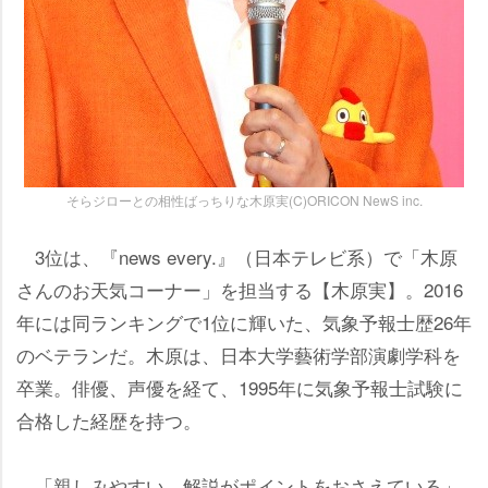
そらジローとの相性ばっちりな木原実(C)ORICON NewS inc.
3位は、『news every.』（日本テレビ系）で「木原
さんのお天気コーナー」を担当する【木原実】。2016
年には同ランキングで1位に輝いた、気象予報士歴26年
のベテランだ。木原は、日本大学藝術学部演劇学科を
卒業。俳優、声優を経て、1995年に気象予報士試験に
合格した経歴を持つ。
「親しみやすい、解説がポイントをおさえている」