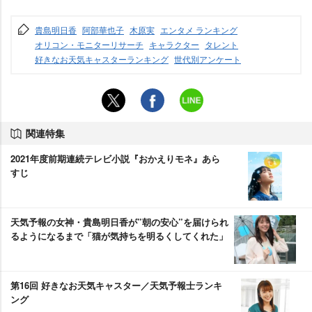
貴島明日香
阿部華也子
木原実
エンタメ ランキング
オリコン・モニターリサーチ
キャラクター
タレント
好きなお天気キャスターランキング
世代別アンケート
関連特集
2021年度前期連続テレビ小説『おかえりモネ』あら
すじ
天気予報の女神・貴島明日香が”朝の安心”を届けられ
るようになるまで「猫が気持ちを明るくしてくれた」
第16回 好きなお天気キャスター／天気予報士ランキ
ング