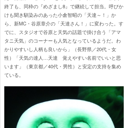
終了も、同枠の『めざまし8』で継続して担当。呼びか
けも聞き馴染みのあった小倉智昭の「天達～！」か
ら、新MC・谷原章介の「天達さん！」に変わった。す
でに、スタジオで谷原と天気の話題で掛け合う「アマ
タニ天気」のコーナーも人気となっているようだ。わ
かりやすいし人柄も良いから」（長野県／20代・女
性）「天気の達人…天達 覚えやすい名前でいいと思
います」（東京都／40代・男性）と安定の支持を集め
ている。