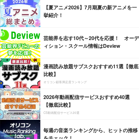
【夏アニメ2026】7月期夏の新アニメを一
挙紹介！
芸能界を志す10代～20代を応援！ オーデ
ィション・スクール情報はDeview
漫画読み放題サブスクおすすめ11選【徹底
比較】
オリコン顧客満足度ランキング
2026年動画配信サービスおすすめ40選
【徹底比較】
CS動画配信サービス20選
毎週の音楽ランキングから、ヒットの推移
をチェック！