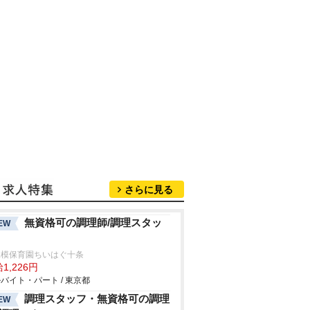
さらに見る
無資格可の調理師/調理スタッ
EW
規模保育園ちいはぐ十条
1,226円
バイト・パート / 東京都
調理スタッフ・無資格可の調理
EW