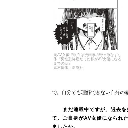
元AV女優で現在は漫画家の野々原なずな
作『男性恐怖症だった私がAV女優になる
までの話』
素材提供：新潮社
で。自分でも理解できない自分の
――まだ連載中ですが、過去を
て、ご自身がAV女優になられ
ましたか。