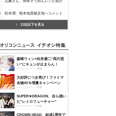
志麻さん、簡単そうめんレシピ紹介
0
松本潤、熊本地震被災地へコメント
11位以下を見る
森崎ウィン×向井康二“両片思
い”にキュンが止まらん！
オリコンタイアップ特集
大好評につき再び！ファミマ
名物45％増量キャンペーン
オリコンタイアップ特集
SUPER★DRAGON、自ら描い
た”レトロフューチャー”
オリコンタイアップ特集
CROWN HEAD、結成1周年で