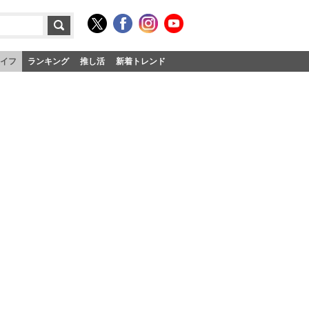
イフ
ランキング
推し活
新着トレンド