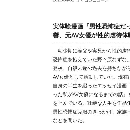
オリコンニュース
実体験漫画『男性恐怖症だ
響、元AV女優が性的虐待
幼少期に義父や実兄から性的虐
恐怖症を抱えていた野々原なずな
登校、自殺未遂の過去を持ちなが
AV女優として活動していた。現在
自身の半生を綴ったエッセイ漫画
った私がAV女優になるまでの話』
を呼んでいる。壮絶な人生を作品
男性恐怖症克服のきっかけ、家族
などを聞いた。