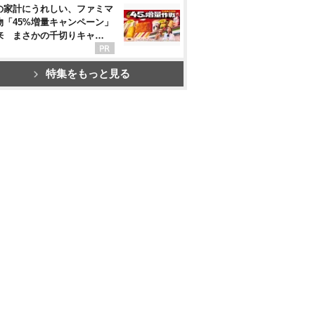
の家計にうれしい、ファミマ
物「45%増量キャンペーン」
来 まさかの千切りキャ…
特集をもっと見る