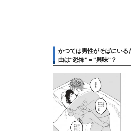
かつては男性がそばにいる
由は“恐怖”＝“興味”？