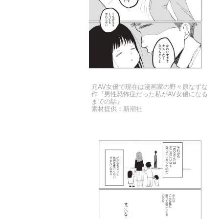
元AV女優で現在は漫画家の野々原なずな
作『男性恐怖症だった私がAV女優になる
までの話』
素材提供：新潮社