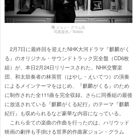
ジョン・グラム氏
写真提供／Teddix
2月7日に最終回を迎えたNHK大河ドラマ『麒麟がく
る』のオリジナル・サウンドトラック完全盤（CD6枚
組）が、本日2月24日リリースされた。NHK交響楽
団、和太鼓奏者の林英哲（はやし・えいてつ）の演奏
によるメインテーマをはじめ、『麒麟がくる』のため
に制作された全111曲を完全収録。さらに同番組の最後
に放送されている『麒麟がくる紀行』のテーマ『麒麟
紀行』も収められるなど豪華な内容になっている。
これら全ての楽曲の作曲を行ったのは、ハリウッド
映画の劇伴も手掛ける世界的作曲家ジョン・グラム