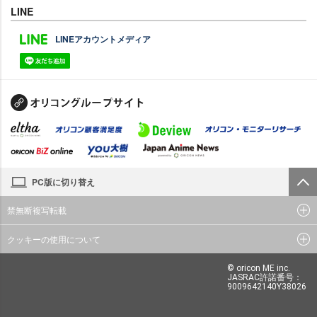
LINE
LINEアカウントメディア
PC版に切り替え
禁無断複写転載
クッキーの使用について
© oricon ME inc.
JASRAC許諾番号：
9009642140Y38026