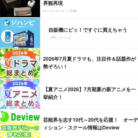
界観再現
オリコンタイアップ特集
自販機にピッ！ですぐに買えちゃう
（PR）ジハンピ
2026年7月夏ドラマも、注目作＆話題作が
勢ぞろい！
【夏アニメ2026】7月期夏の新アニメを一
挙紹介！
芸能界を志す10代～20代を応援！ オーデ
ィション・スクール情報はDeview