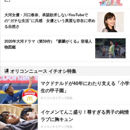
大河女優・川口春奈、承認欲求しないYouTubeで
の“ガチな生活”に共感 女優という異質な存在に求め
る自然さ
2020年大河ドラマ（第59作）『麒麟がくる』登場人
物図鑑
オリコンニュース イチオシ特集
マクドナルドが40年にわたり支える「小学
生の甲子園」
オリコンタイアップ特集
イケメンてんこ盛り！尊すぎる男子の純情
ラブに胸キュン
オリコンタイアップ特集