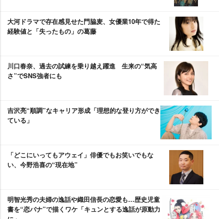
大河ドラマで存在感見せた門脇麦、女優業10年で得た
経験値と「失ったもの」の葛藤
川口春奈、過去の試練を乗り越え躍進 生来の“気高
さ”でSNS強者にも
吉沢亮“順調”なキャリア形成「理想的な登り方ができ
ている」
「どこにいってもアウェイ」俳優でもお笑いでもな
い、今野浩喜の“現在地”
明智光秀の夫婦の逸話や織田信長の恋愛も…歴史児童
書を“恋バナ”で描くワケ「キュンとする逸話が原動力
に」