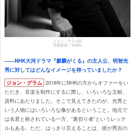
ジョン・グラム氏
写真提供／Teddix
――NHK大河ドラマ『麒麟がくる』の主人公、明智光
秀に対してはどんなイメージを持っていましたか？
2018年にNHKの方からオファーをい
ジョン・グラム
ただき、音楽を制作にするに際し、いろいろな文献、
資料にあたりました。そこで見えてきたのが、光秀と
いう人物にはいろいろな像があるということ。地元で
は名君と称されている一方、“裏切り者”というレッテ
ルもある。ただ、はっきり言えることは、彼が秀吉の