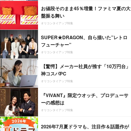
お値段そのまま45％増量！ファミマ夏の大
盤振る舞い
オリコンタイアップ特集
SUPER★DRAGON、自ら描いた”レトロ
フューチャー”
オリコンタイアップ特集
【驚愕】メーカー社員が推す「10万円台」
神コスパPC
オリコンタイアップ特集
『VIVANT』限定ウオッチ、プロデューサ
ーの感想は
オリコンタイアップ特集
2026年7月夏ドラマも、注目作＆話題作が