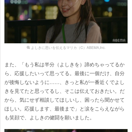
よしきに思いを伝えるマリカ（C）ABEMA,Inc.
また、「もう私は半分（よしきを）諦めちゃってるか
ら、応援したいって思ってる。最後に一個だけ、自分
が後悔しないように……、きっと私が一番近くでよし
きを見てたと思ってるし、そこは伝えておきたい。だ
から、気にせず相談してほしいし、困ったら聞かせて
ほしい。応援します、最後まで」と涙をこらえながら
も笑顔で、よしきの健闘を願いました。