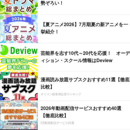
勢ぞろい！
【夏アニメ2026】7月期夏の新アニメを一
挙紹介！
芸能界を志す10代～20代を応援！ オーデ
ィション・スクール情報はDeview
漫画読み放題サブスクおすすめ11選【徹底
比較】
オリコン顧客満足度ランキング
2026年動画配信サービスおすすめ40選
【徹底比較】
CS動画配信サービス20選