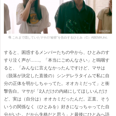
これまで隠していたマサの“秘密”を告白するひとみ（C）ABEMA,Inc.
すると、困惑するメンバーたちの中から、ひとみのす
すり泣く声が……。「本当にごめんなさい」と嗚咽す
ると、「みんなに言えなかったんですけど、マサは
（脱落が決定した直後の）シンデレラタイムで私に自
分の正体を明かしちゃってた。オオカミだって」と衝
撃告白。マサが「2人だけの内緒にしてほしいんだけ
ど、実は（自分は）オオカミだったんだ。正直、そう
いうの関係なく（ひとみを）好きになっちゃってた自
分がいた。だから失格だと思う」と最後にひとみへ語