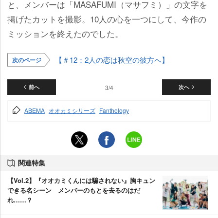
と、メンバーは「MASAFUMI（マサフミ）」の文字を
掲げたカットを撮影。10人の心を一つにして、今作の
ミッションを終えたのでした。
【＃12：2人の恋は秋空の彼方へ】
次のページ
前へ
3/4
次へ
ABEMA
オオカミシリーズ
Fanthology
関連特集
【Vol.2】『オオカミくんには騙されない』胸キュン
できる名シーン メンバーのもとを去るのはだ
れ……？