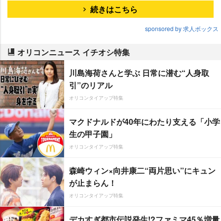
続きはこちら
sponsored by 求人ボックス
オリコンニュース イチオシ特集
川島海荷さんと学ぶ 日常に潜む“人身取
引”のリアル
オリコンタイアップ特集
マクドナルドが40年にわたり支える「小学
生の甲子園」
オリコンタイアップ特集
森崎ウィン×向井康二“両片思い”にキュン
が止まらん！
オリコンタイアップ特集
デカすぎ都市伝説発生!?ファミマ45％増量