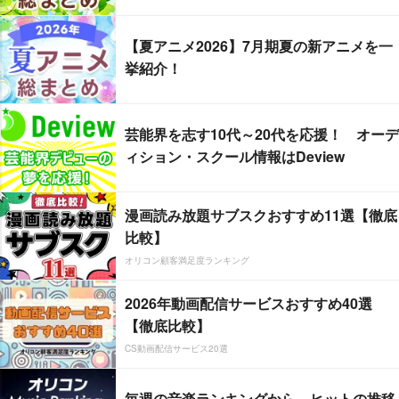
【夏アニメ2026】7月期夏の新アニメを一
挙紹介！
芸能界を志す10代～20代を応援！ オーデ
ィション・スクール情報はDeview
漫画読み放題サブスクおすすめ11選【徹底
比較】
オリコン顧客満足度ランキング
2026年動画配信サービスおすすめ40選
【徹底比較】
CS動画配信サービス20選
毎週の音楽ランキングから、ヒットの推移