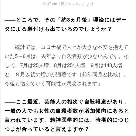
YouTube『樺チャンネル』より
――ところで、その「約3ヵ月後」理論にはデー
タによる裏付けも出ているのでしょうか？
「統計では、コロナ禍で人々が大きな不安を抱えて
いた5～6月は、去年より自殺者数が少ないんです。そ
して、7月は25人増、8月は251人増、9月は143人増
と、８月以後の増加が顕著です（前年同月と比較）。
今後も増えていく可能性が懸念されます」
――ここ最近、芸能人の相次ぐ自殺報道があり、
一般の人でも女性の自殺者数が増加傾向にあると
言われています。精神医学的には、時期的につじ
つまが合っていると言えますか？