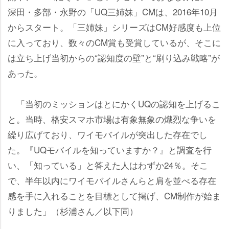
深田・多部・永野の「UQ三姉妹」CMは、2016年10月
からスタート。「三姉妹」シリーズはCM好感度も上位
に入っており、数々のCM賞も受賞しているが、そこに
は立ち上げ当初からの“認知度の壁”と“刷り込み戦略”が
あった。
「当初のミッションはとにかくUQの認知を上げるこ
と。当時、格安スマホ市場は有象無象の熾烈な争いを
繰り広げており、ワイモバイルが突出した存在でし
た。『UQモバイルを知っていますか？』と調査を行
い、「知っている」と答えた人はわずか24％。そこ
で、半年以内にワイモバイルさんらと肩を並べる存在
感を手に入れることを目標として掲げ、CM制作が始ま
りました」（杉浦さん／以下同）