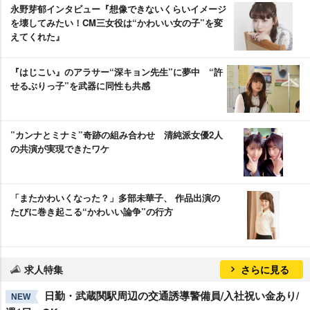
永野芽郁インタビュー『想像できないくらいイメージ
を壊してみたい！CM三女役は“かわいい女の子”を変
えてくれた』
『はじこい』のアラサー“深キョン先生”に夢中 “許
せるぶりっ子”を武器に同性も共感
”カンナとミナミ”奇跡の組み合わせ 清純派女優2人
の共演が実現できたワケ
「またかわいくなった？」多部未華子、 作品出演の
たびに巻き起こる“かわいい論争”の行方
求人特集
さらに見る
日勤・武蔵関駅周辺の交通誘導警備員/入社祝い金あり/
NEW