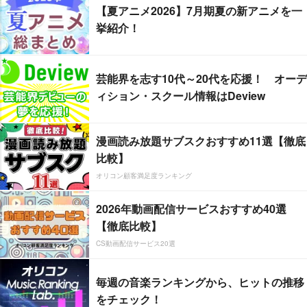
【夏アニメ2026】7月期夏の新アニメを一
挙紹介！
芸能界を志す10代～20代を応援！ オーデ
ィション・スクール情報はDeview
漫画読み放題サブスクおすすめ11選【徹底
比較】
オリコン顧客満足度ランキング
2026年動画配信サービスおすすめ40選
【徹底比較】
CS動画配信サービス20選
毎週の音楽ランキングから、ヒットの推移
をチェック！