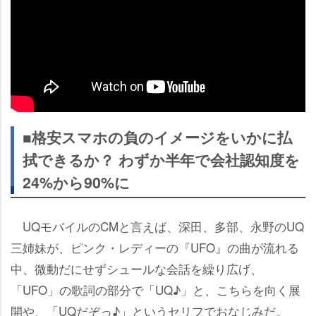
■格安スマホの負のイメージをいかに払
拭できるか？ わずか半年で会社認知度を
24%から90%に
UQモバイルのCMと言えば、深田、多部、永野のUQ
三姉妹が、ピンク・レディーの『UFO』の曲が流れる
中、微動だにせずシュールな会話を繰り広げ、
「UFO」の歌詞の部分で「UQ♪」と、こちらを向く展
開や、「UQだぞっ♪」というセリフでおなじみだ。