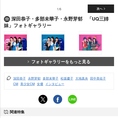
1/6
次へ
深田恭子・多部未華子・永野芽郁 「UQ三姉
妹」フォトギャラリー
フォトギャラリーをもっと見る
深田恭子
永野芽郁
多部未華子
松坂慶子
大地真央
田中美佐子
CM
美少女CM
女優
インタビュー
関連特集