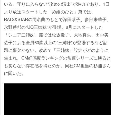
いる。守りに入らない“攻めの演出”が魅力であり、1日
より放送スタートした「め組のひと」篇では、
RATS&STARの同名曲のもとで深田恭子、多部未華子、
永野芽郁の“UQ三姉妹”が登場。8月にスタートした
「シニア三姉妹」篇では松坂慶子、大地真央、田中美
佐子による全員60歳以上の“三姉妹”が登場するなど話
題に事欠かない。改めて「三姉妹」設定がどのように
生まれ、CM好感度ランキングの常連シリーズに勝ると
も劣らない存在感を得たのか。同社CM担当の杉浦さん
に聞いた。