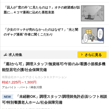
「囚人が”窓の外”に見たものは？」オチの絶望感が話
題に…４コマ漫画に込めた喜怒哀楽
「少女のマッチが売れなかったのはなぜ？」“光と闇
のギャグ漫画”作者に聞くこだわり
求人特集
さらに見る
「週2から可」調理スタッフ/無資格可/午前のみ/看護小規模多機
能型居宅介護/社会保障完備
有限会社ホームケア/さくらカンタキステーション
時給1,225円～1,300円
アルバイト・パート / 神奈川県
「未経験OK」調理スタッフ/調理師免許必須/シフト相談
NEW
可/特別養護老人ホーム/社会保障完備