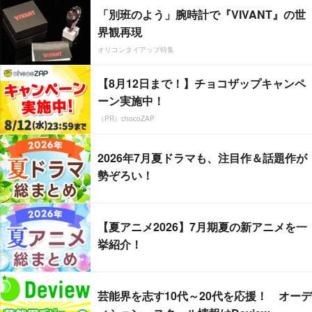
「別班のよう」腕時計で『VIVANT』の世
界観再現
オリコンタイアップ特集
【8月12日まで！】チョコザップキャンペ
ーン実施中！
（PR）chocoZAP
2026年7月夏ドラマも、注目作＆話題作が
勢ぞろい！
【夏アニメ2026】7月期夏の新アニメを一
挙紹介！
芸能界を志す10代～20代を応援！ オーデ