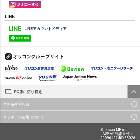
LINE
LINEアカウントメディア
PC版に切り替え
禁無断複写転載
クッキーの使用について
© oricon ME inc.
JASRAC許諾番号：
9009642140Y38026