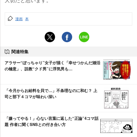
漫画
本
関連特集
アラサー“ぽっちゃり”女子が描く「幸せつかんだ婚活
の極意」、説教“クド男”に浮気男も…
「今月からお給料を貝で…」不条理なのに和む？ 上
司と部下４コマが味わい深い
「嫌ってやる！」心ない言葉に返した“正論”4コマ話
題 作者に聞くSNSとの付き合い方