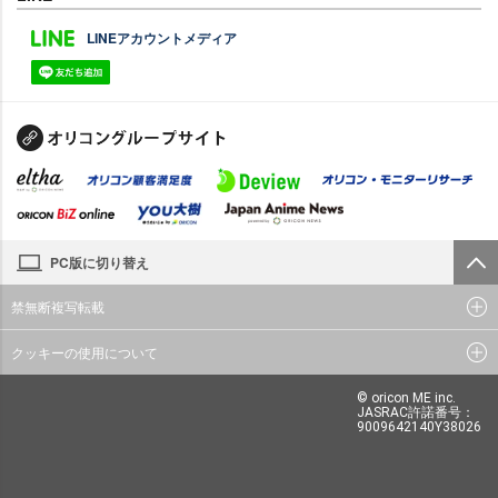
LINEアカウントメディア
PC版に切り替え
禁無断複写転載
クッキーの使用について
© oricon ME inc.
JASRAC許諾番号：
9009642140Y38026