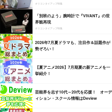
オリコンタイアップ特集
「別班のよう」腕時計で『VIVANT』の世
界観再現
オリコンタイアップ特集
2026年7月夏ドラマも、注目作＆話題作が
勢ぞろい！
【夏アニメ2026】7月期夏の新アニメを一
挙紹介！
芸能界を志す10代～20代を応援！ オーデ
ィション・スクール情報はDeview