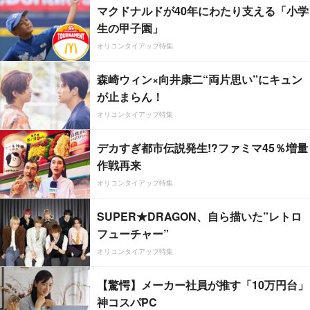
マクドナルドが40年にわたり支える「小学
生の甲子園」
オリコンタイアップ特集
森崎ウィン×向井康二“両片思い”にキュン
が止まらん！
オリコンタイアップ特集
デカすぎ都市伝説発生!?ファミマ45％増量
作戦再来
オリコンタイアップ特集
SUPER★DRAGON、自ら描いた”レトロ
フューチャー”
オリコンタイアップ特集
【驚愕】メーカー社員が推す「10万円台」
神コスパPC