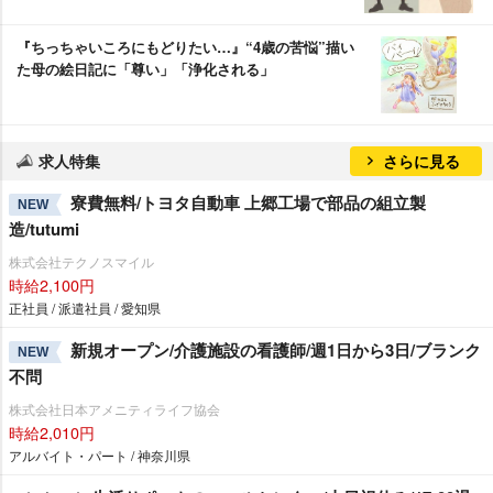
『ちっちゃいころにもどりたい…』“4歳の苦悩”描い
た母の絵日記に「尊い」「浄化される」
求人特集
さらに見る
寮費無料/トヨタ自動車 上郷工場で部品の組立製
NEW
造/tutumi
株式会社テクノスマイル
時給2,100円
正社員 / 派遣社員 / 愛知県
新規オープン/介護施設の看護師/週1日から3日/ブランク
NEW
不問
株式会社日本アメニティライフ協会
時給2,010円
アルバイト・パート / 神奈川県