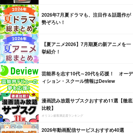
2026年7月夏ドラマも、注目作＆話題作が
勢ぞろい！
【夏アニメ2026】7月期夏の新アニメを一
挙紹介！
芸能界を志す10代～20代を応援！ オーデ
ィション・スクール情報はDeview
漫画読み放題サブスクおすすめ11選【徹底
比較】
オリコン顧客満足度ランキング
2026年動画配信サービスおすすめ40選