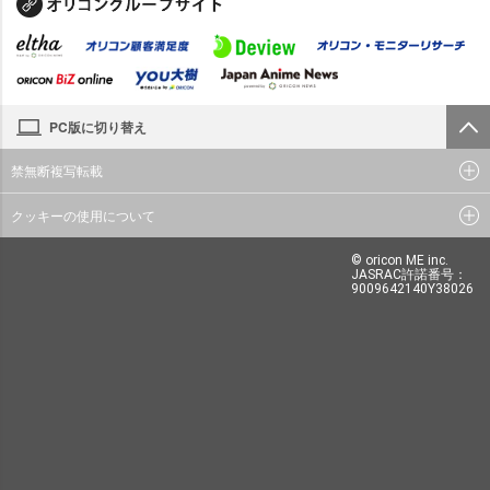
PC版に切り替え
禁無断複写転載
クッキーの使用について
© oricon ME inc.
JASRAC許諾番号：
9009642140Y38026