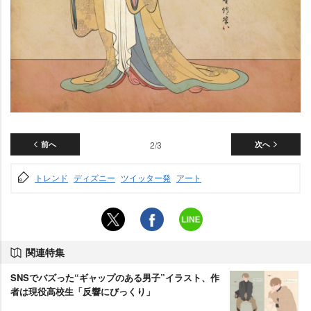
前へ
2/3
次へ
トレンド
ディズニー
ツイッター発
アート
関連特集
SNSでバズった“ギャップのある男子”イラスト、作
者は現役高校生「反響にびっくり」