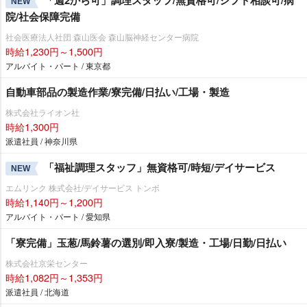
「週2から可」調理スタッフ/無資格可/シフト相談可/病
NEW
院/社会保障完備
社会医療法人社団 森山医会 森山脳神経センター病院
時給1,230円～1,500円
アルバイト・パート / 東京都
自動車部品の製造作業/寮完備/日払い/工場・製造
株式会社ライオン社
時給1,300円
派遣社員 / 神奈川県
「福祉調理スタッフ」無資格可/時短/デイサービス
NEW
エムリンク 株式会社/デイサービス トンボ
時給1,140円～1,200円
アルバイト・パート / 愛知県
「寮完備」玉葱/馬鈴薯の選別/即入寮/製造・工場/日勤/日払い
株式会社京栄センター
時給1,082円～1,353円
派遣社員 / 北海道