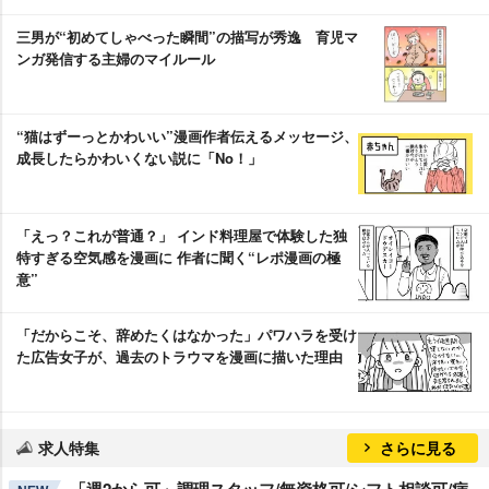
三男が“初めてしゃべった瞬間”の描写が秀逸 育児マ
ンガ発信する主婦のマイルール
“猫はずーっとかわいい”漫画作者伝えるメッセージ、
成長したらかわいくない説に「No！」
「えっ？これが普通？」 インド料理屋で体験した独
特すぎる空気感を漫画に 作者に聞く“レポ漫画の極
意”
「だからこそ、辞めたくはなかった」パワハラを受け
た広告女子が、過去のトラウマを漫画に描いた理由
求人特集
さらに見る