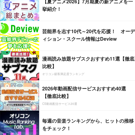
【夏アニメ2026】7月期夏の新アニメを一
挙紹介！
芸能界を志す10代～20代を応援！ オーデ
ィション・スクール情報はDeview
漫画読み放題サブスクおすすめ11選【徹底
比較】
オリコン顧客満足度ランキング
2026年動画配信サービスおすすめ40選
【徹底比較】
CS動画配信サービス20選
毎週の音楽ランキングから、ヒットの推移
をチェック！