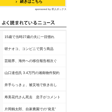
続きはこちら
sponsored by 求人ボックス
15歳で当時27歳の夫に一目惚れ
研ナオコ、コンビニで買う商品
芸能界、海外への移住報告相次ぐ
山口達也氏 3.4万円の湘南物件契約
井手らっきょ、被災地で炊き出し
寿美花代さん死去 息子がコメント
片岡鶴太郎、自家農園での“発見”