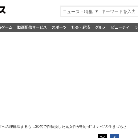
ニュース・特集
&ゲーム
動画配信サービス
スポーツ
社会・経済
グルメ
ビューティ
ラ
BTへの理解深まるも…30代で性転換した元女性が明かす“オナベ”の生きづらさ