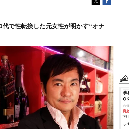
30代で性転換した元女性が明かす“オナ
事
O
Mei
月
正社
デ