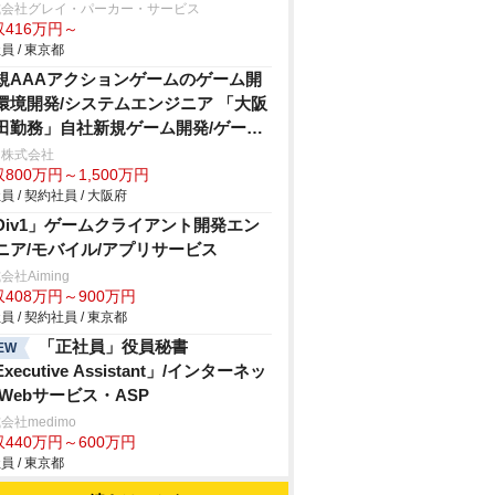
式会社グレイ・パーカー・サービス
収416万円～
員 / 東京都
規AAAアクションゲームのゲーム開
環境開発/システムエンジニア 「大阪
田勤務」自社新規ゲーム開発/ゲー
・エンタメ
キ株式会社
800万円～1,500万円
員 / 契約社員 / 大阪府
Div1」ゲームクライアント開発エン
ニア/モバイル/アプリサービス
会社Aiming
408万円～900万円
員 / 契約社員 / 東京都
「正社員」役員秘書
EW
xecutive Assistant」/インターネッ
/Webサービス・ASP
会社medimo
440万円～600万円
員 / 東京都