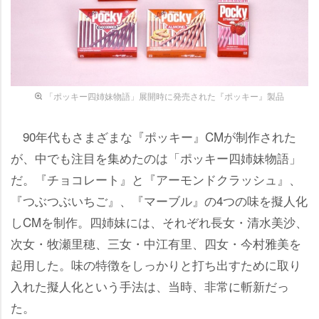
「ポッキー四姉妹物語」展開時に発売された『ポッキー』製品
90年代もさまざまな『ポッキー』CMが制作された
が、中でも注目を集めたのは「ポッキー四姉妹物語」
だ。『チョコレート』と『アーモンドクラッシュ』、
『つぶつぶいちご』、『マーブル』の4つの味を擬人化
しCMを制作。四姉妹には、それぞれ長女・清水美沙、
次女・牧瀬里穂、三女・中江有里、四女・今村雅美を
起用した。味の特徴をしっかりと打ち出すために取り
入れた擬人化という手法は、当時、非常に斬新だっ
た。