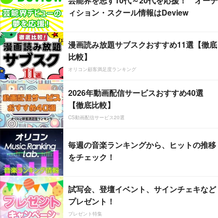
芸能界を志す10代～20代を応援！ オーデ
ィション・スクール情報はDeview
漫画読み放題サブスクおすすめ11選【徹底
比較】
オリコン顧客満足度ランキング
2026年動画配信サービスおすすめ40選
【徹底比較】
CS動画配信サービス20選
毎週の音楽ランキングから、ヒットの推移
をチェック！
試写会、登壇イベント、サインチェキなど
プレゼント！
プレゼント特集