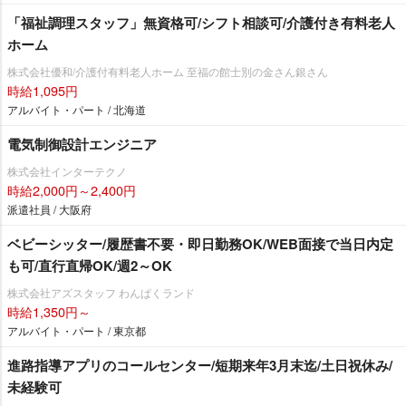
「福祉調理スタッフ」無資格可/シフト相談可/介護付き有料老人
ホーム
株式会社優和/介護付有料老人ホーム 至福の館士別の金さん銀さん
時給1,095円
アルバイト・パート / 北海道
電気制御設計エンジニア
株式会社インターテクノ
時給2,000円～2,400円
派遣社員 / 大阪府
ベビーシッター/履歴書不要・即日勤務OK/WEB面接で当日内定
も可/直行直帰OK/週2～OK
株式会社アズスタッフ わんぱくランド
時給1,350円～
アルバイト・パート / 東京都
進路指導アプリのコールセンター/短期来年3月末迄/土日祝休み/
未経験可