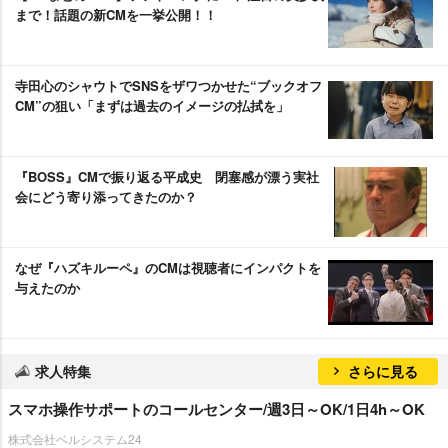
まで！話題の新CMを一挙公開！！
寺田心のシャウトでSNSをザワつかせた“ブックオフ
CM”の狙い「まずは過去のイメージの払拭を」
『BOSS』CMで振り返る平成史 閉塞感が漂う実社
会にどう寄り添ってきたのか？
なぜ『ハズキルーペ』のCMは視聴者にインパクトを
与えたのか
求人特集
さらに見る
スマホ操作サポートのコールセンター/週3日～OK/1日4h～OK
株式会社ベルシステム24