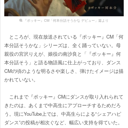
『ポッキー』CM「何本分話そうかな デビュー」篇より
ところが、現在放送されている『ポッキー』CM「何
本分話そうかな」シリーズは、全く踊っていない。母
親役の宮沢りえが、娘役の南沙良と「『ポッキー』何
本分話そう」と語る物語風に仕上がっており、ダンス
CMの頃のような明るさや楽しさ、弾けたイメージは描
かれていない。
これまで『ポッキー』CMにダンスが取り入れられて
きたのは、あくまで中高生にアプローチするためだろ
う。現にYouTube上では、中高生らによる“シェアハピ
ダンス”の投稿が相次ぐなど、幅広い支持を得ていた。