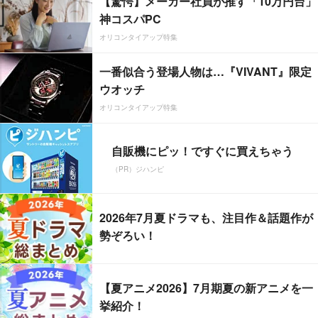
【驚愕】メーカー社員が推す「10万円台」
神コスパPC
オリコンタイアップ特集
一番似合う登場人物は…『VIVANT』限定
ウオッチ
オリコンタイアップ特集
自販機にピッ！ですぐに買えちゃう
（PR）ジハンピ
2026年7月夏ドラマも、注目作＆話題作が
勢ぞろい！
【夏アニメ2026】7月期夏の新アニメを一
挙紹介！