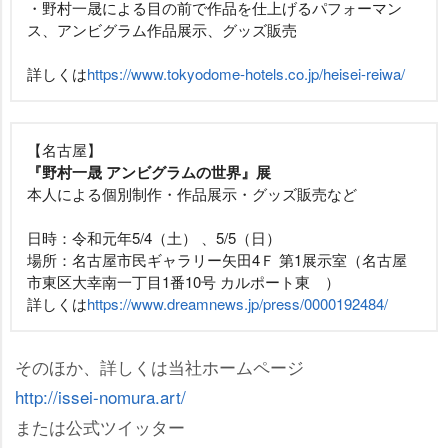
・野村一晟による目の前で作品を仕上げるパフォーマン
ス、アンビグラム作品展示、グッズ販売
詳しくは
https://www.tokyodome-hotels.co.jp/heisei-reiwa/
【名古屋】
『野村一晟 アンビグラムの世界』展
本人による個別制作・作品展示・グッズ販売など
日時：令和元年5/4（土） 、5/5（日）
場所：名古屋市民ギャラリー矢田4Ｆ 第1展示室（名古屋
市東区大幸南一丁目1番10号 カルポート東 ）
詳しくは
https://www.dreamnews.jp/press/0000192484/
そのほか、詳しくは当社ホームページ
http://issei-nomura.art/
または公式ツイッター