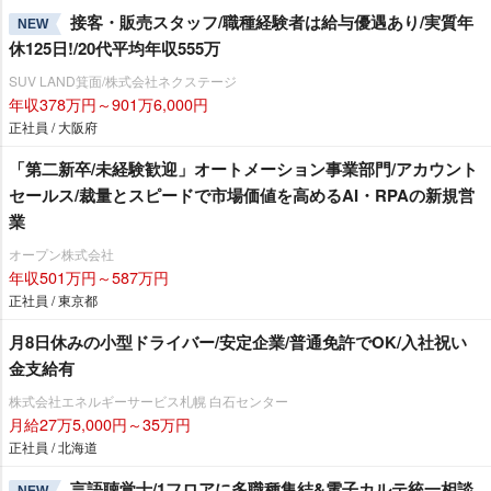
接客・販売スタッフ/職種経験者は給与優遇あり/実質年
NEW
休125日!/20代平均年収555万
SUV LAND箕面/株式会社ネクステージ
年収378万円～901万6,000円
正社員 / 大阪府
「第二新卒/未経験歓迎」オートメーション事業部門/アカウント
セールス/裁量とスピードで市場価値を高めるAI・RPAの新規営
業
オープン株式会社
年収501万円～587万円
正社員 / 東京都
月8日休みの小型ドライバー/安定企業/普通免許でOK/入社祝い
金支給有
株式会社エネルギーサービス札幌 白石センター
月給27万5,000円～35万円
正社員 / 北海道
言語聴覚士/1フロアに多職種集結&電子カルテ統一相談
NEW