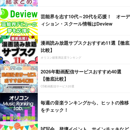
芸能界を志す10代～20代を応援！ オーデ
ィション・スクール情報はDeview
漫画読み放題サブスクおすすめ11選【徹底
比較】
オリコン顧客満足度ランキング
2026年動画配信サービスおすすめ40選
【徹底比較】
CS動画配信サービス20選
毎週の音楽ランキングから、ヒットの推移
をチェック！
試写会、登壇イベント、サインチェキなど