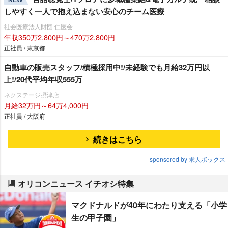
しやすく一人で抱え込まない安心のチーム医療
社会医療法人財団 仁医会
年収350万2,800円～470万2,800円
正社員 / 東京都
自動車の販売スタッフ/積極採用中!/未経験でも月給32万円以
上!/20代平均年収555万
ネクステージ摂津店
月給32万円～64万4,000円
正社員 / 大阪府
続きはこちら
sponsored by 求人ボックス
オリコンニュース イチオシ特集
マクドナルドが40年にわたり支える「小学
生の甲子園」