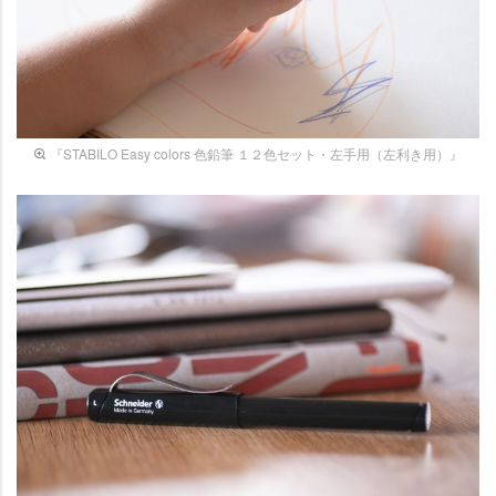
『STABILO Easy colors 色鉛筆 １２色セット・左手用（左利き用）』