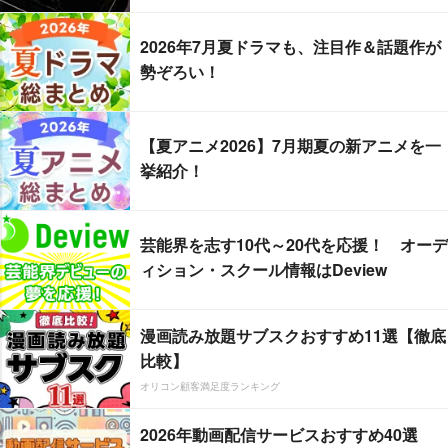
2026年7月夏ドラマも、注目作＆話題作が
勢ぞろい！
【夏アニメ2026】7月期夏の新アニメを一
挙紹介！
芸能界を志す10代～20代を応援！ オーデ
ィション・スクール情報はDeview
漫画読み放題サブスクおすすめ11選【徹底
比較】
オリコン顧客満足度ランキング
2026年動画配信サービスおすすめ40選