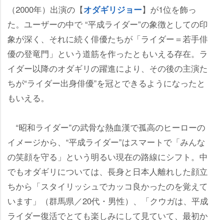
（2000年）出演の【
】が1位を飾っ
オダギリジョー
た。ユーザーの中で “平成ライダー”の象徴としての印
象が深く、それに続く俳優たちが「ライダー＝若手俳
優の登竜門」という道筋を作ったともいえる存在。ラ
イダー以降のオダギリの躍進により、その後の主演た
ちが“ライダー出身俳優”を冠とできるようになったと
もいえる。
“昭和ライダー”の武骨な熱血漢で孤高のヒーローの
イメージから、“平成ライダー”はスマートで「みんな
の笑顔を守る」という明るい現在の路線にシフト。中
でもオダギリについては、長身と日本人離れした顔立
ちから「スタイリッシュでカッコ良かったのを覚えて
います」（群馬県／20代・男性）、「クウガは、平成
ライダー復活でとても楽しみにして見ていて、最初か