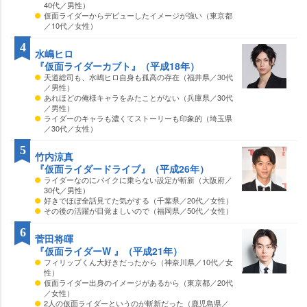
40代／男性）
仮面ライダーからデビューしたイメージが強い（東京都
／10代／女性）
4
水嶋ヒロ
『仮面ライダーカブト』（平成18年）
天道総司も、水嶋ヒロ自身も孤高の存在（福井県／30代
／男性）
あれほどの俺様キャラをみたことがない（兵庫県／30代
／男性）
ライダーのキャラも濃くてストーリーも印象的（埼玉県
／30代／女性）
5
竹内涼真
『仮面ライダードライブ』（平成26年）
ライダーなのにバイクに乗らない設定が斬新（大阪府／
30代／男性）
好きでほぼ全話見てた気がする（千葉県／20代／女性）
その後の活躍が目覚ましいので（福岡県／50代／女性）
6
菅田将暉
『仮面ライダーW 』（平成21年）
フィリップくん大好きだったから（神奈川県／10代／女
性）
仮面ライダー出身のイメージがあるから（東京都／20代
／女性）
2人の仮面ライダーというのが斬新だった（鹿児島県／