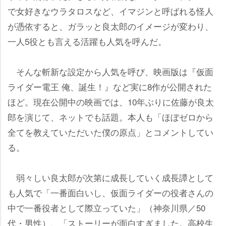
で女好きなウラタロスなど、イマジンと呼ばれる怪人
が憑依すると、ガラッと良太郎のイメージが変わり、
一人5役とも言える活躍も人気を呼んだ。
そんな斬新な設定から人気を呼び、映画版は『仮面
ライダー電王 俺、誕生！』など実に8作が公開された
ほど。現在公開中の映画では、10年ぶりに佐藤が良太
郎を演じて、ネットでも話題。本人も「ほぼゼロから
全てを教えていただいた僕の原点」とコメントしてい
る。
弱々しい良太郎が次第に成長していく成長譚として
も人気で「一番面白いし、仮面ライダーの役者さんの
中で一番役者として際立っていた」（神奈川県／50
代・男性）、「ストーリーが面白すぎました。高校生