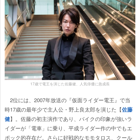
17歳で電王を演じた佐藤健、人気俳優に急成長
2位には、2007年放送の『仮面ライダー電王』で当
時17歳の最年少で主人公・野上良太郎を演じた【
佐藤
】。佐藤の初主演作であり、バイクの印象が強いラ
健
イダーが「電車」に乗り、平成ライダー作の中でもエ
ポック的存在だ。さらに好戦的なモモタロス、クール