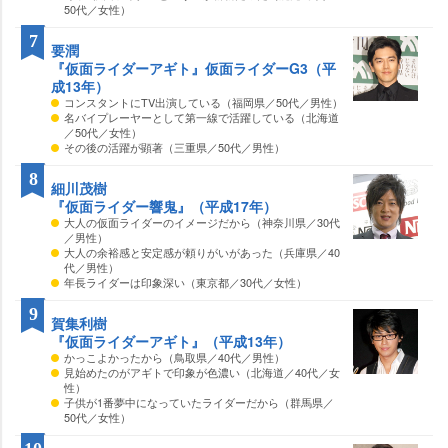
50代／女性）
7
要潤
『仮面ライダーアギト』仮面ライダーG3（平
成13年）
コンスタントにTV出演している（福岡県／50代／男性）
名バイプレーヤーとして第一線で活躍している（北海道
／50代／女性）
その後の活躍が顕著（三重県／50代／男性）
8
細川茂樹
『仮面ライダー響鬼』（平成17年）
大人の仮面ライダーのイメージだから（神奈川県／30代
／男性）
大人の余裕感と安定感が頼りがいがあった（兵庫県／40
代／男性）
年長ライダーは印象深い（東京都／30代／女性）
9
賀集利樹
『仮面ライダーアギト』（平成13年）
かっこよかったから（鳥取県／40代／男性）
見始めたのがアギトで印象が色濃い（北海道／40代／女
性）
子供が1番夢中になっていたライダーだから（群馬県／
50代／女性）