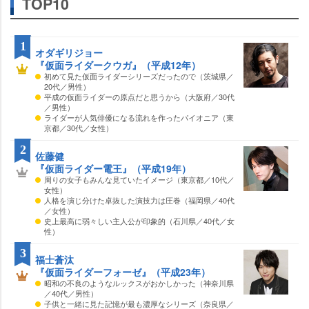
TOP10
1
オダギリジョー
『仮面ライダークウガ』（平成12年）
初めて見た仮面ライダーシリーズだったので（茨城県／
20代／男性）
平成の仮面ライダーの原点だと思うから（大阪府／30代
／男性）
ライダーが人気俳優になる流れを作ったパイオニア（東
京都／30代／女性）
2
佐藤健
『仮面ライダー電王』（平成19年）
周りの女子もみんな見ていたイメージ（東京都／10代／
女性）
人格を演じ分けた卓抜した演技力は圧巻（福岡県／40代
／女性）
史上最高に弱々しい主人公が印象的（石川県／40代／女
性）
3
福士蒼汰
『仮面ライダーフォーゼ』（平成23年）
昭和の不良のようなルックスがおかしかった（神奈川県
／40代／男性）
子供と一緒に見た記憶が最も濃厚なシリーズ（奈良県／