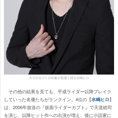
今でのカブトの印象が色濃く残る水嶋ヒロ
その他の結果を見ても、平成ライダー以降ブレイク
していった名優たちがランクイン。4位の【
】
水嶋ヒロ
は、2006年放送の『仮面ライダーカブト』で天道総司
を演じ、以降ヒット作への出演が増え、後に小説家に