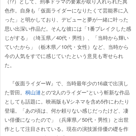
（!?）として、刑事ドラマの要素が取り入れられた異
色作。自身も「仮面ライダーになりたくて芸能界に入
った」と明かしており、デビューと夢が一緒に叶った
思い出深い作品だ。そんな彼には「1番ブレイクした感
じがする」（埼玉県／40代・男性）、「当時から輝い
ていたから」（栃木県／10代・女性）など、当時から
今の人気をすでに感じていたという意見も寄せられ
た。
『仮面ライダーW』で、当時最年少の16歳で出演し
た菅田。
桐山漣
との“2人のライダー”という斬新な作品
としても話題に。映画版もVシネマを含め5作にわたり
登場。「あの頃は、何か頼りない感じだったけど、凄
い俳優になったので」（兵庫県／50代・男性）と出世
作として注目されている。現在の演技派俳優の礎を作