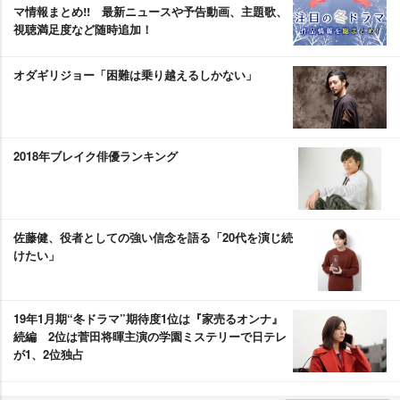
マ情報まとめ!! 最新ニュースや予告動画、主題歌、
視聴満足度など随時追加！
オダギリジョー「困難は乗り越えるしかない」
2018年ブレイク俳優ランキング
佐藤健、役者としての強い信念を語る「20代を演じ続
けたい」
19年1月期“冬ドラマ”期待度1位は『家売るオンナ』
続編 2位は菅田将暉主演の学園ミステリーで日テレ
が1、2位独占