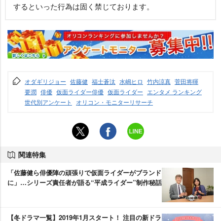
するといった行為は固く禁じております。
オダギリジョー
佐藤健
福士蒼汰
水嶋ヒロ
竹内涼真
菅田将暉
要潤
俳優
仮面ライダー俳優
仮面ライダー
エンタメ ランキング
世代別アンケート
オリコン・モニターリサーチ
関連特集
「佐藤健ら俳優陣の頑張りで仮面ライダーがブランド
に」…シリーズ責任者が語る“平成ライダー”制作秘話
【冬ドラマ一覧】2019年1月スタート！ 注目の新ドラ