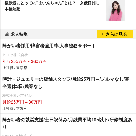
福原遥にとっての“まいんちゃん”とは？ 女優目指し
本格始動
求人特集
さらに見る
障がい者採用/障害者雇用枠/人事総務サポート
ヒロセ株式会社
年収255万円～360万円
正社員 / 東京都
時計・ジュエリーの店舗スタッフ/月給25万円～/ノルマなし/完
全週休2日/残業なし
株式会社バアゼル
月給25万円～30万円
正社員 / 大阪府
障がい者の就労支援/土日祝休み/月残業平均10h以下/研修制度あ
り
kotrio紹介横浜支店