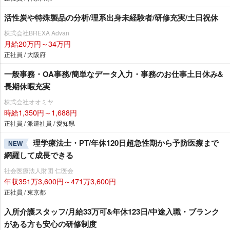
活性炭や特殊製品の分析/理系出身未経験者/研修充実/土日祝休
株式会社BREXA Advan
月給20万円～34万円
正社員 / 大阪府
一般事務・OA事務/簡単なデータ入力・事務のお仕事土日休み&
長期休暇充実
株式会社オオミヤ
時給1,350円～1,688円
正社員 / 派遣社員 / 愛知県
理学療法士・PT/年休120日超急性期から予防医療まで
NEW
網羅して成長できる
社会医療法人財団 仁医会
年収351万3,600円～471万3,600円
正社員 / 東京都
入所介護スタッフ/月給33万可&年休123日/中途入職・ブランク
がある方も安心の研修制度