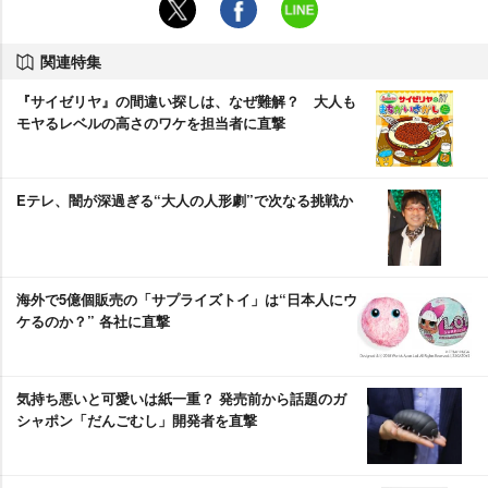
関連特集
『サイゼリヤ』の間違い探しは、なぜ難解？ 大人も
モヤるレベルの高さのワケを担当者に直撃
Eテレ、闇が深過ぎる“大人の人形劇”で次なる挑戦か
海外で5億個販売の「サプライズトイ」は“日本人にウ
ケるのか？” 各社に直撃
気持ち悪いと可愛いは紙一重？ 発売前から話題のガ
シャポン「だんごむし」開発者を直撃