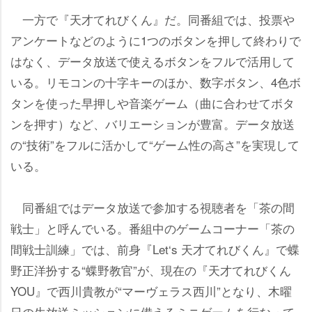
一方で『天才てれびくん』だ。同番組では、投票
アンケートなどのように1つのボタンを押して終わりで
はなく、データ放送で使えるボタンをフルで活用して
いる。リモコンの十字キーのほか、数字ボタン、4色ボ
タンを使った早押しや音楽ゲーム（曲に合わせてボタ
ンを押す）など、バリエーションが豊富。データ放送
の“技術”をフルに活かして“ゲーム性の高さ”を実現して
いる。
同番組ではデータ放送で参加する視聴者を「茶の間
戦士」と呼んでいる。番組中のゲームコーナー「茶の
間戦士訓練」では、前身『Let‘s 天才てれびくん』で蝶
野正洋扮する“蝶野教官”が、現在の『天才てれびくん
YOU』で西川貴教が“マーヴェラス西川”となり、木曜
日の生放送ミッションに備えるミニゲームを行なって