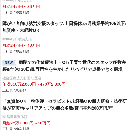
月給24万円～28万円
正社員 / 神奈川県
障がい者向け就労支援スタッフ/土日祝休み/月残業平均10h以下/
無資格・未経験OK
kotrio紹介横浜支店
月給24万円～40万円
正社員 / 神奈川県
病院での作業療法士・OT/子育て世代のスタッフ多数在
NEW
籍&年休120日超/専門性を生かしたリハビリで成長できる環境
社会医療法人財団 仁医会
年収350万2,800円～470万2,800円
正社員 / 東京都
「無資格OK」整体師・セラピスト/未経験OK/新人研修・技術研
修が充実/キャリアアップの機会多数/賞与平均200万円/年
匠 綱島駅整体院
月給28万7,000円～40万円
正社員 / 神奈川県