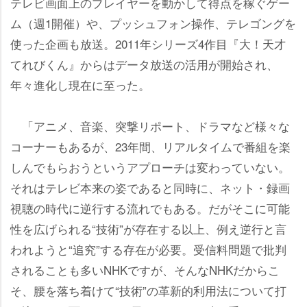
テレビ画面上のプレイヤーを動かして得点を稼ぐゲー
ム（週1開催）や、プッシュフォン操作、テレゴングを
使った企画も放送。2011年シリーズ4作目『大！天才
てれびくん』からはデータ放送の活用が開始され、
年々進化し現在に至った。
「アニメ、音楽、突撃リポート、ドラマなど様々な
コーナーもあるが、23年間、リアルタイムで番組を楽
しんでもらおうというアプローチは変わっていない。
それはテレビ本来の姿であると同時に、ネット・録画
視聴の時代に逆行する流れでもある。だがそこに可能
性を広げられる“技術”が存在する以上、例え逆行と言
われようと“追究”する存在が必要。受信料問題で批判
されることも多いNHKですが、そんなNHKだからこ
そ、腰を落ち着けて“技術”の革新的利用法について打