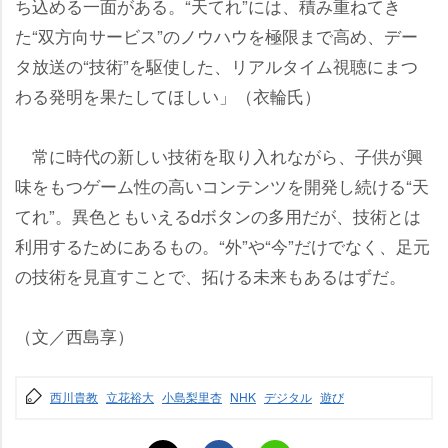
ち込める一面がある。“天てれ”には、積み重ねてき
た“双方向サービス”のノウハウを極限まで高め、デー
タ放送の“技術”を駆使した、リアルタイム視聴にまつ
わる発明を果たしてほしい」（衣輪氏）
常に時代の新しい技術を取り入れながら、子供が興
味をもつゲーム性の高いコンテンツを開発し続ける“天
てれ”。異色ともいえるdボタンの多用だが、技術とは
利用するためにあるもの。“外”や“今”だけでなく、足元
の技術を見直すことで、拓ける未来もあるはずだ。
（文／西島享）
西川貴教
立花裕大
小島梨里杏
NHK
デジタル
遊び