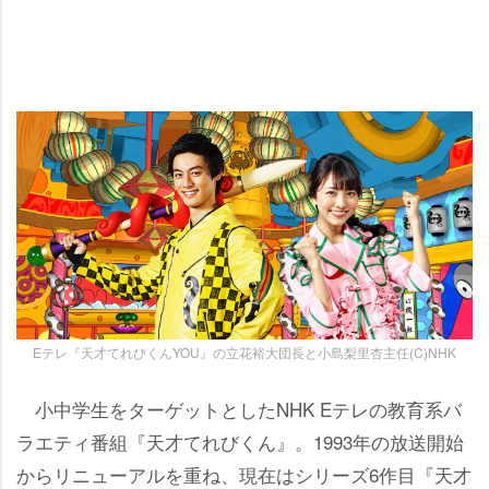
Eテレ『天才てれびくんYOU』の立花裕大団長と小島梨里杏主任(C)NHK
小中学生をターゲットとしたNHK Eテレの教育系バ
ラエティ番組『天才てれびくん』。1993年の放送開始
からリニューアルを重ね、現在はシリーズ6作目『天才