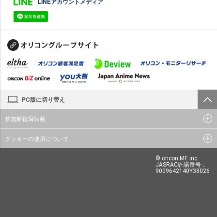
LINEアカウントメディア
PC版に切り替え
禁無断複写転載
クッキーの使用について
© oricon ME inc.
JASRAC許諾番号：
9009642140Y38026