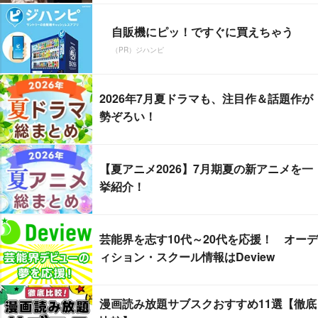
自販機にピッ！ですぐに買えちゃう
（PR）ジハンピ
2026年7月夏ドラマも、注目作＆話題作が
勢ぞろい！
【夏アニメ2026】7月期夏の新アニメを一
挙紹介！
芸能界を志す10代～20代を応援！ オーデ
ィション・スクール情報はDeview
漫画読み放題サブスクおすすめ11選【徹底