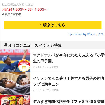
社会医療法人財団 仁医会
月給26万800円～33万1,800円
正社員 / 東京都
続きはこちら
sponsored by 求人ボックス
オリコンニュース イチオシ特集
マクドナルドが40年にわたり支える「小学
生の甲子園」
オリコンタイアップ特集
イケメンてんこ盛り！尊すぎる男子の純情
ラブに胸キュン
オリコンタイアップ特集
デカすぎ都市伝説発生!?ファミマ45％増量