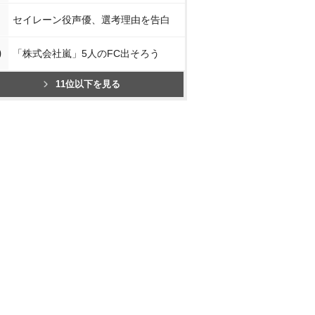
セイレーン役声優、選考理由を告白
0
「株式会社嵐」5人のFC出そろう
11位以下を見る