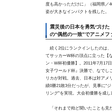
度も高かっただけに」（福岡県／4
姿が大きなインパクトを残した。
震災後の日本を勇気づけた
の“偶然の一致”でアニメフ
続く2位にランクインしたのは、
てサッカーW杯の頂点に立った【
ン・W杯初優勝】。2011年7月17日の『
女子ワールド杯』決勝で、なでしこ
リカが対戦。過去、日本は対アメ
績0勝21敗3分だったが、見事に“
リング”を実現。大会初優勝を成し
「それまで殆ど聞いたことも見