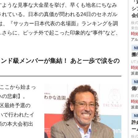
「
すような見事な大金星を挙げ、早くも地名にちなみ
シ
れている。日本の真価が問われる24日のセネガル
会
Sでは、『サッカー日本代表の名場面』ランキングを調
株式
東
さらに、ピッチ外で起こった印象的な“事件”など、
時給
アル
。
N
搬
ェンド級メンバーが集結！ あと一歩で涙をの
UT
時給
派遣
N
ここから始まっ
備
ハの悲劇】。
株
時給
ア地区最終予選の
派遣
ーハで行われたイ
N
許
願の本大会初出
ー
。
株式