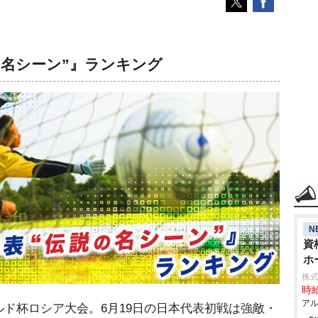
の名シーン”』ランキング
N
資
ホ
株式
時給
アル
ド杯ロシア大会。6月19日の日本代表初戦は強敵・