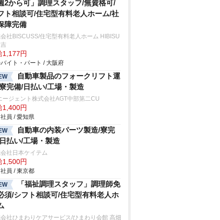
週2から可」調理スタッフ/無資格可/
フト相談可/住宅型有料老人ホーム/社
保障完備
会社BISCUSS/住宅型有料老人ホーム HIBISU
住吉
1,177円
バイト・パート / 大阪府
自動車製品のフォークリフト運
EW
/寮完備/日払い/工場・製造
エージェント株式会社AGT中部第二CU
1,400円
社員 / 愛知県
自動車の内装パーツ製造/寮完
EW
/日払い/工場・製造
式会社日本ケイテム
1,500円
社員 / 東京都
「福祉調理スタッフ」調理師免
EW
必須/シフト相談可/住宅型有料老人ホ
ム
会社ひまわりケアサービス/ひまわり会館 高畑