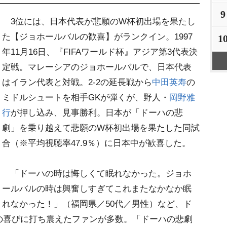
9
3位には、日本代表が悲願のW杯初出場を果たし
た【ジョホールバルの歓喜】がランクイン。1997
1
年11月16日、『FIFAワールド杯』アジア第3代表決
定戦。マレーシアのジョホールバルで、日本代表
はイラン代表と対戦。2-2の延長戦から
中田英寿
の
ミドルシュートを相手GKが弾くが、野人・
岡野雅
行
が押し込み、見事勝利。日本が「ドーハの悲
劇」を乗り越えて悲願のW杯初出場を果たした同試
合（※平均視聴率47.9％）に日本中が歓喜した。
「ドーハの時は悔しくて眠れなかった。ジョホ
ールバルの時は興奮しすぎてこれまたなかなか眠
れなかった！」（福岡県／50代／男性）など、ド
の喜びに打ち震えたファンが多数。「ドーハの悲劇