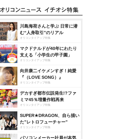
川島海荷さんと学ぶ 日常に潜
む“人身取引”のリアル
オリコンタイアップ特集
マクドナルドが40年にわたり
支える「小学生の甲子園」
オリコンタイアップ特集
向井康二イケメンすぎ！純愛
『（LOVE SONG）』
オリコンタイアップ特集
デカすぎ都市伝説発生!?ファ
ミマ45％増量作戦再来
オリコンタイアップ特集
SUPER★DRAGON、自ら描い
た”レトロフューチャー”
オリコンタイアップ特集
パソコンメーカー社員が本気