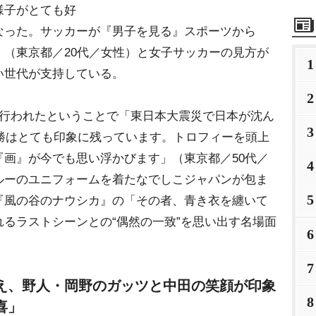
様子がとても好
なった。サッカーが『男子を見る』スポーツから
（東京都／20代／女性）と女子サッカーの見方が
1
い世代が支持している。
2
行われたということで「東日本大震災で日本が沈ん
3
優勝はとても印象に残っています。トロフィーを頭上
画』が今でも思い浮かびます」（東京都／50代／
4
ルーのユニフォームを着たなでしこジャパンが包ま
5
『風の谷のナウシカ』の「その者、青き衣を纏いて
るラストシーンとの“偶然の一致”を思い出す名場面
6
7
え、野人・岡野のガッツと中田の笑顔が印象
8
喜」