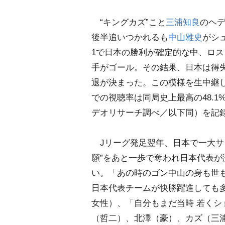
“キングカズ”こと
三浦知良
のヘ
後半追いつかれるも
中山雅史
がシ
1で日本の勝利が確定的な中、ロ
手がゴール。その結果、日本は得
退が決まった。この模様を生中継
での視聴率は同局史上最高の48.1
デオリサーチ調べ／以下同）を記
Jリーグ発足翌年、日本で一大サ
願”をあと一歩で奪われ日本代表
い。「あの時のゴン中山の身も世
日本代表チームが快勝躍進しても多
女性）、「自分もまだ当時 若く
（哲二）、北澤（豪）、カズ（三