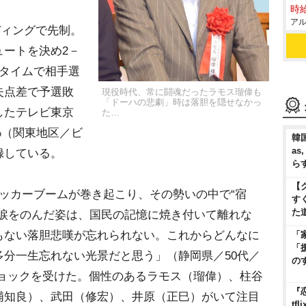
時給
アル
ディングで先制。
ュートを決め2－
スタイムで相手選
失点差で予選敗
現役時代、常に闘魂だったラモス瑠偉も
「ドーハの悲劇」時は落胆を隠せなかっ
したテレビ東京
た…
%（関東地区／ビ
韓国
as
録している。
ら
【
ッカーブームが巻き起こり、その勢いの中で“宿
す
た
が涙をのんだ姿は、国民の記憶に焼き付いて離れな
もない落胆悲嘆が忘れられない。これからどんなに
「
「
分一生忘れない光景だと思う」（静岡県／50代／
の
ショックを受けた。個性のあるラモス（瑠偉）、柱谷
『
浦知良）、武田（修宏）、井原（正巳）がいて注目
t