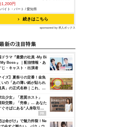
1,200円
バイト・パート / 愛知県
続きはこちら
sponsored by 求人ボックス
ドラマ『最愛の社員 -My Bi
, My Boss-』｜配信情報・あ
すじ・キャスト・出演者
クイズ】夏祭りの定番！金魚
くいの「あの薄い紙が貼られ
道具」の正式名称｜これ、…
家出少女」「悪質ホスト」
援助交際」「売春」… あなた
すぐそばにある“人身取引…
恋は命がけ』で魅力炸裂！Ne
flixで今すぐ観たい…パク・ウ