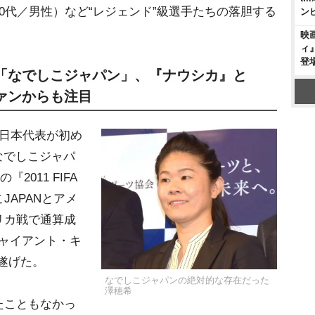
0代／男性）など“レジェンド”級選手たちの落胆する
ン
映
ィ
登
「なでしこジャパン」、『ナウシカ』と
ァンからも注目
日本代表が初め
なでしこジャパ
2011 FIFA
JAPANとアメ
リカ戦で通算成
ジャイアント・キ
遂げた。
なでしこジャパンの絶対的な存在だった
澤穂希
たこともなかっ