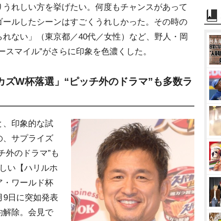
りうれしい方を挙げたい。何度もチャンスがあって
ゴールしたシーンはすごくうれしかった。その時の
れない」（東京都／40代／女性）など、野人・岡
ースマイル”がさらに印象を色濃くした。
カズW杯落選」“ピッチ外のドラマ”も多数ラ
と、印象的な試
の、サプライズ
チ外のドラマ”も
新しい【ハリルホ
ア・ワールド杯
月9日に突如発表
約解除。会見で