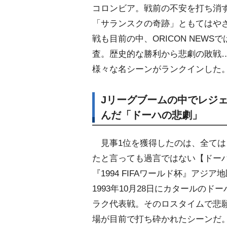
コロンビア。戦前の不安を打ち消
「サランスクの奇跡」ともてはやさ
戦も目前の中、ORICON NEW
査。歴史的な勝利から悲劇の敗戦…
様々な名シーンがランクインした
Jリーグブームの中でレジ
んだ「ドーハの悲劇」
見事1位を獲得したのは、全ては
たと言っても過言ではない【ドー
『1994 FIFAワールド杯』アジ
1993年10月28日にカタールのド
ラク代表戦。そのロスタイムで悲
場が目前で打ち砕かれたシーンだ