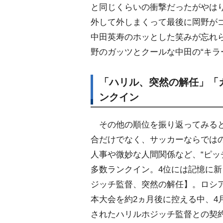
と同じくらいの衝撃だったがやは
外して外しまくって最後に岡野が
中田英寿のホッとした笑みが忘れら
野のガッツとクールな中田の“キラ
「ハリル、突然の解任」「
ンクイン
その他の順位を振り返ってみる
合だけでなく、サッカーならでは
人事や微妙な人間関係など、“ピッ
多数ランクイン。4位には記憶に
ジッチ監督、突然の解任】。ロシ
本大会を約2ヵ月後に控える中、4
されたハリルホジッチ監督との契