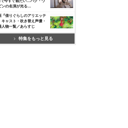
flixで今すぐ観たい…パク・ウ
ビンの名演が光る…
画『借りぐらしのアリエッテ
』キャスト・吹き替え声優・
場人物一覧／あらすじ
特集をもっと見る