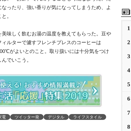
になったり、強い香りが気になってしまうため、よ
こと。
1
を美味しく飲むお湯の温度を教えてもらった。豆
2
フィルターで濾すフレンチプレスのコーヒーは
100℃がよいとのこと。取り扱いには十分気をつけ
3
しんでいこう。
4
5
6
7
家電
ツイッター発
デジタル
ライフスタイル
8