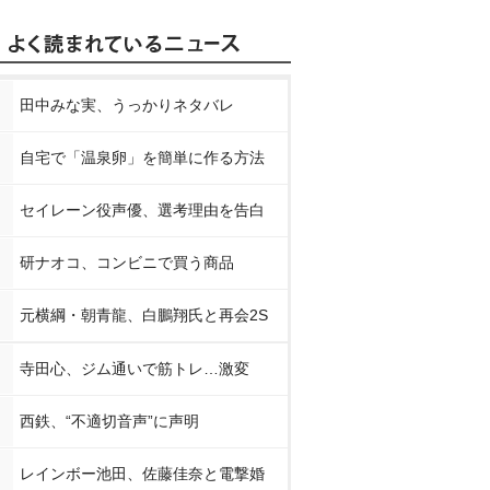
田中みな実、うっかりネタバレ
自宅で「温泉卵」を簡単に作る方法
セイレーン役声優、選考理由を告白
研ナオコ、コンビニで買う商品
元横綱・朝青龍、白鵬翔氏と再会2S
寺田心、ジム通いで筋トレ…激変
西鉄、“不適切音声”に声明
レインボー池田、佐藤佳奈と電撃婚