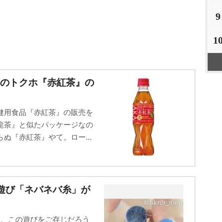
9
1
ーのトクホ『赤紅茶』の
健用食品『赤紅茶』の販売を
龍茶』と似たパッケージなの
ぬ『赤紅茶』やて。ロー...
遊び「ネバネバ糸」が
る、この遊びをご存じだろう