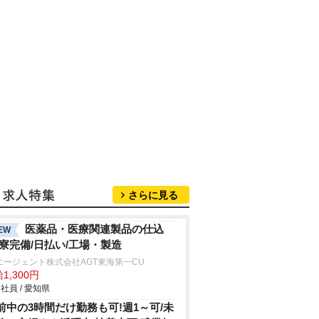
さらに見る
医薬品・医療関連製品の仕込
EW
/寮完備/日払い/工場・製造
エージェント株式会社AGT東海第一CU
1,300円
社員 / 愛知県
前中の3時間だけ勤務も可!週1～可/未