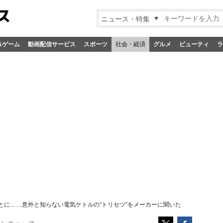
ニュース・特集
&ゲーム
動画配信サービス
スポーツ
社会・経済
グルメ
ビューティ
ラ
とに……意外と知らない電気ケトルの“トリセツ”をメーカーに聞いた