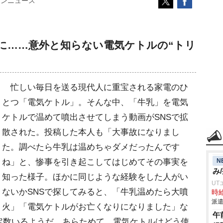
コンニュース
に……意外と知らない電気ケトルの“トリ
忙しい毎日を送る現代人に重宝される家電のひ
とつ「電気ケトル」。そんな中、「牛乳」を電気
ケトルで温めて噴出させてしまう動画がSNSで拡
散された。投稿した本人も「大事故になりまし
た。調べたら牛乳は温めちゃダメだったんです
N
ね」と、惨事を引き起こしてはじめてその事実を
み
知った様子。ほかに同じような経験をした人がい
UT
ないかSNSで探してみると、「牛乳温めたら大噴
時給
派遣
火」「電気ケトルがお亡くなりになりました」な
午
定数いるようだ。あらためて、電気ケトルはどう使