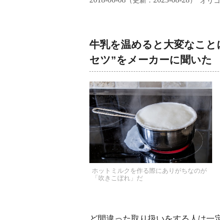
（更新：
）
オリ
牛乳を温めると大変なこと
セツ”をメーカーに聞いた
ホットミルクを作る際にありがちなのが
「吹きこぼれ」だ
ど間違った取り扱いをする人は一