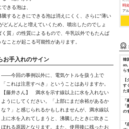
町田
時給
にできる泡は、
アル
沸騰するときにできる泡は消えにくく、さらに“薄い
れがどんどんと増えていくため、噴出したのでしょ
ぱく質」の性質によるもので、牛乳以外でもたんぱ
うなことが起こる可能性があります。
らお手入れのサイン
韓国
as
ら
――今回の事例以外に、電気ケトルを扱う上で
【
「これは注意すべき」ということはありますか。
す
た
【藤井さん】 満水を示す線以上に水を入れない
「
ようにしてください。「上部にまだ余裕があるか
「
な？」と感じられるかもしれませんが、満水線以
の
上に水を入れてしまうと、沸騰したときに吹きこ
『
ぼれる原因となります。また、使用後に残ったお