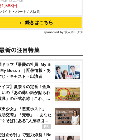
商店 西淀川店
1,588円
バイト・パート / 大阪府
続きはこちら
sponsored by 求人ボックス
ドラマ『最愛の社員 -My Bi
, My Boss-』｜配信情報・あ
すじ・キャスト・出演者
クイズ】夏祭りの定番！金魚
くいの「あの薄い紙が貼られ
道具」の正式名称｜これ、…
家出少女」「悪質ホスト」
援助交際」「売春」… あなた
すぐそばにある“人身取引…
恋は命がけ』で魅力炸裂！Ne