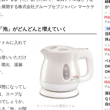
経
を展開する株式会社グループセブジャパン マーケテ
が
がっ
た。
時給
アル
「泡」がどんどんと増えていく
N
活
休
ケトルに入れて
社会
か。
時給
アル
お使いいただけ
ベ
、噴出、湯漏
O
O
す。
株式
時給
事態になってし
アル
深
は、スープな
な
のでしょうか。
自
ティファールの電気ケトル
きる「泡」が関