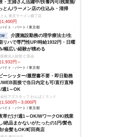
験・主婦さん活躍中/扶養内可/残業無/
っとん/ラーメン店の仕込み・清掃
とん 東京ラーメン横丁店
1,400円
バイト・パート / 東京都
介護施設勤務の理学療法士/生
EW
期リハで専門性UP/時給1932円・日曜
み/幅広い経験が積める
医療法人財団 仁医会
1,932円～
バイト・パート / 東京都
ビーシッター/履歴書不要・即日勤務
K/WEB面接で当日内定も可/直行直帰
K/週1～OK
会社アズスタッフ わんぱくランド
1,500円～3,000円
バイト・パート / 東京都
夜帯だけ!週1～OK/WワークOK/残業
し/絶品まかないがたったの1円/髪色
由!金髪もOK/町田商店