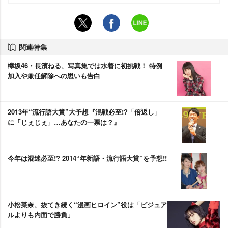
関連特集
欅坂46・長濱ねる、写真集では水着に初挑戦！ 特例
加入や兼任解除への思いも告白
2013年“流行語大賞”大予想『混戦必至!?「倍返し」
に「じぇじぇ」…あなたの一票は？』
今年は混迷必至!? 2014“年新語・流行語大賞”を予想!!
小松菜奈、抜てき続く“漫画ヒロイン”役は「ビジュア
ルよりも内面で勝負」