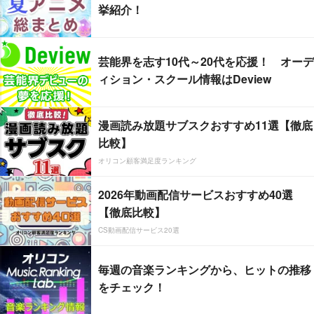
挙紹介！
芸能界を志す10代～20代を応援！ オーデ
ィション・スクール情報はDeview
漫画読み放題サブスクおすすめ11選【徹底
比較】
オリコン顧客満足度ランキング
2026年動画配信サービスおすすめ40選
【徹底比較】
CS動画配信サービス20選
毎週の音楽ランキングから、ヒットの推移
をチェック！