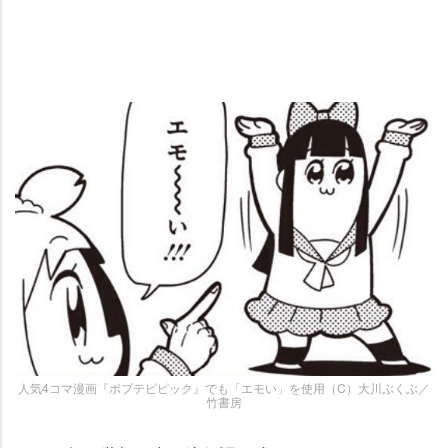
人気4コマ漫画『ポプテピピック』でも「エモい」を使用（C）大川ぶくぶ／
竹書房